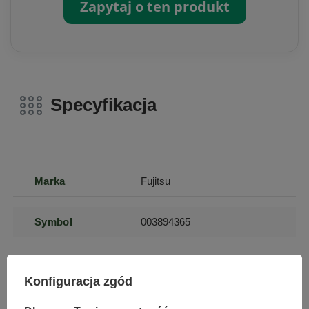
Zapytaj o ten produkt
Specyfikacja
Marka
Fujitsu
Symbol
003894365
Gwarancja
Gwarancja na 12
miesięcy
Konfiguracja zgód