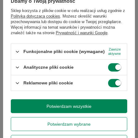
Dbamy o Twoją prywatność
Klasa
A
Sklep korzysta z plików cookie w celu realizacji usług zgodnie z
Polityką dotyczącą cookies
. Możesz określić warunki
Szerokość
20
przechowywania lub dostępu do cookie w Twojej przeglądarce.
produktu
Więcej informacji na temat warunków i prywatności można
znaleźć także na stronie
Prywatność i warunki Google
.
Wysokość
5
Zawsze
produktu
Funkcjonalne pliki cookie (wymagane)
aktywne
Analityczne pliki cookie
Głębokość
20
produktu
Reklamowe pliki cookie
Długość towaru
20
Potwierdzam wszystkie
Wysokość
5
Więcej
towaru w
centymetrach
Więcej
Potwierdzam wybrane