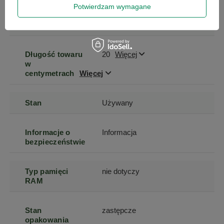
Szerokość
20
Więcej
Potwierdzam wymagane
towaru w
centymetrach
Więcej
Długość towaru
20
Więcej
w
centymetrach
Więcej
Stan
Używany
Informacje o
Informacja
bezpieczeństwie
Typ pamięci
nie dotyczy
RAM
Stan
zastępcze
opakowania