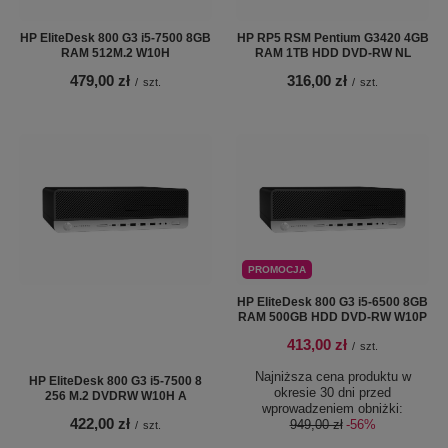
HP EliteDesk 800 G3 i5-7500 8GB
HP RP5 RSM Pentium G3420 4GB
RAM 512M.2 W10H
RAM 1TB HDD DVD-RW NL
479,00 zł
316,00 zł
/
szt.
/
szt.
PROMOCJA
HP EliteDesk 800 G3 i5-6500 8GB
RAM 500GB HDD DVD-RW W10P
413,00 zł
/
szt.
Najniższa cena produktu w
HP EliteDesk 800 G3 i5-7500 8
okresie 30 dni przed
256 M.2 DVDRW W10H A
wprowadzeniem obniżki:
422,00 zł
949,00 zł
-56%
/
szt.