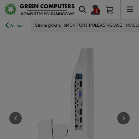
Strona główna
MONITORY POLEASINGOWE
WIEL
Wstecz