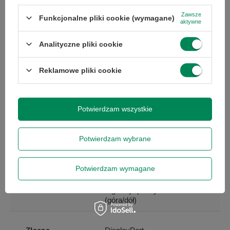
Kontrast
1000
statyczny (x:1)
Zawsze
Funkcjonalne pliki cookie (wymagane)
aktywne
Częstotliwość
60
Analityczne pliki cookie
odświeżania
Reklamowe pliki cookie
Kąt widzenia w
178
pionie
Potwierdzam wszystkie
Kąt widzenia w
178
poziomie
Potwierdzam wybrane
Regulacja
pivot
Potwierdzam wymagane
regulacja wysokości
regulacja pochylenia
(góra/dół)