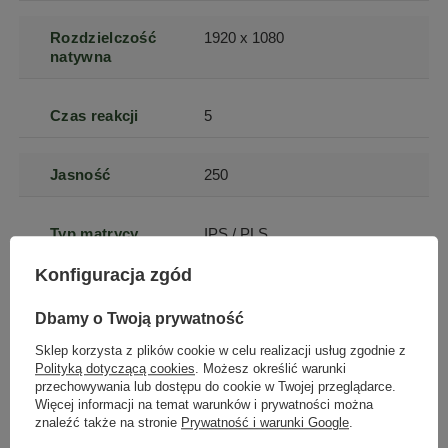
Rozdzielczość
1920 x 1080
natywna
Czas reakcji
5
Jasność
250
Typ matrycy
IPS / PLS
Konfiguracja zgód
Powłoka
matowa
matrycy
Dbamy o Twoją prywatność
Sklep korzysta z plików cookie w celu realizacji usług zgodnie z
Polityką dotyczącą cookies
. Możesz określić warunki
Proporcje
16:9
przechowywania lub dostępu do cookie w Twojej przeglądarce.
obrazu
Więcej informacji na temat warunków i prywatności można
znaleźć także na stronie
Prywatność i warunki Google
.