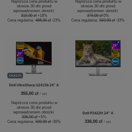
Najniższa cena produktu w
Najniższa cena produktu w
okresie 30 dni przed
okresie 30 dni przed
wprowadzeniem obniżki:
wprowadzeniem obniżki:
319,00 zł
+18%
379,00 zł
0%
Cena regularna:
488,00 zł
-23%
Cena regularna:
569,00 zł
-33%
OKAZJA
Dell UltraSharp U2415b 24" A
355,00 zł
/
szt.
Najniższa cena produktu w
okresie 30 dni przed
wprowadzeniem obniżki:
Dell P2422H 24'' A
336,00 zł
+5%
336,00 zł
Cena regularna:
509,00 zł
-30%
/
szt.