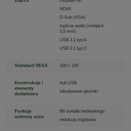
Złącza
DisplayPort
HDMI
D-Sub (VGA)
wyjście audio (minijack
3,5 mm)
USB 3.1 typ A
USB 3.1 typ C
Standard VESA
100 x 100
Konstrukcja i
hub USB
elementy
wbudowane głośniki
dodatkowe
Funkcje
filtr światła niebieskiego
ochrony oczu
redukcja migotania