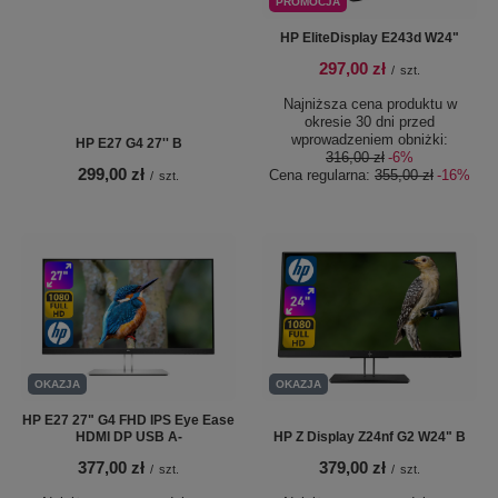
PROMOCJA
HP EliteDisplay E243d W24"
297,00 zł
/
szt.
Najniższa cena produktu w
okresie 30 dni przed
wprowadzeniem obniżki:
HP E27 G4 27'' B
316,00 zł
-6%
299,00 zł
Cena regularna:
355,00 zł
-16%
/
szt.
OKAZJA
OKAZJA
HP E27 27" G4 FHD IPS Eye Ease
HDMI DP USB A-
HP Z Display Z24nf G2 W24" B
377,00 zł
379,00 zł
/
szt.
/
szt.