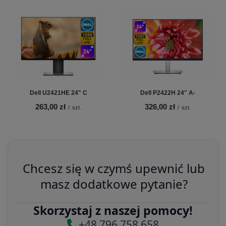
Dell U2421HE 24" C
Dell P2422H 24'' A-
263,00 zł
326,00 zł
/
szt.
/
szt.
Chcesz się w czymś upewnić lub
masz dodatkowe pytanie?
Skorzystaj z naszej pomocy!
+48 796 758 658