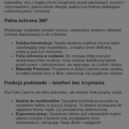
materiałów, etui z klapką chroni urządzenie przed uderzeniami, kurzem i
zarysowaniami, jednocześnie oferując praktyczne funkcje ułatwiające
codzienną pracę i rozrywkę.
Pełna ochrona 360°
Wybierając oryginalny produkt Lenovo, zapewniasz swojemu tabletowi
ochronę dopasowaną co do milimetra.
Solidna konstrukcja:
Twarda obudowa stabilnie trzyma tablet,
zapobiegając jego wypadnięciu, a klapka chroni delikatną
matrycę podczas transportu.
Folia ochronna w zestawie:
Do zestawu dołączona jest
dedykowana folia na ekran, która stanowi dodatkową barierę
przed rysami i zabrudzeniami, nie wpływając na czułość dotyku.
Materiały Premium:
Przyjemne w dotyku wykończenie sprawia,
że tablet pewnie leży w dłoni i prezentuje się wyjątkowo stylowo.
Funkcja podstawki – komfort bez trzymania
Etui Folio Case to nie tylko pokrowiec, ale również funkcjonalny stojak.
Idealny do multimediów:
Specjalna konstrukcja pozwala na
ustawienie tabletu w pozycji stojącej. To idealne rozwiązanie do
oglądania filmów, bajek czy prowadzenia wideorozmów.
Ergonomia pracy:
Ustawienie tabletu pod odpowiednim kątem
ułatwia czytanie e-booków oraz przeglądanie stron
internetowych, odciążając Twoje dłonie i nadgarstki.