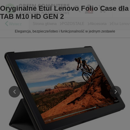
Oryginalne Etui Lenovo Folio Case dla
TAB M10 HD GEN 2
Strona główna
POZOSTAŁE
Akcesoria
Etui Leno
Wstecz
Elegancja, bezpieczeństwo i funkcjonalność w jednym zestawie