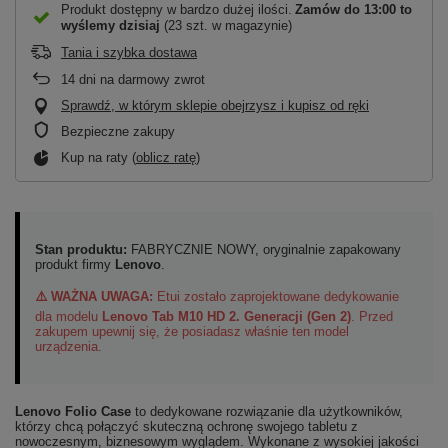
Produkt dostępny w bardzo dużej ilości
Zamów do
13:00 to
wyślemy dzisiaj
(23 szt. w magazynie)
Tania i szybka dostawa
14
dni na darmowy zwrot
Sprawdź, w którym sklepie obejrzysz i kupisz od ręki
Bezpieczne zakupy
Kup na raty (
oblicz ratę
)
Stan produktu:
FABRYCZNIE NOWY, oryginalnie zapakowany
produkt firmy
Lenovo
.
⚠️ WAŻNA UWAGA:
Etui zostało zaprojektowane dedykowanie
dla modelu
Lenovo Tab M10 HD 2. Generacji (Gen 2)
. Przed
zakupem upewnij się, że posiadasz właśnie ten model
urządzenia.
Lenovo Folio Case
to dedykowane rozwiązanie dla użytkowników,
którzy chcą połączyć skuteczną ochronę swojego tabletu z
nowoczesnym, biznesowym wyglądem. Wykonane z wysokiej jakości