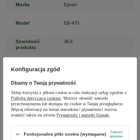
Marka
Epson
Model
EB-470
Szerokość
36.6
produktu
Wysokość
11.5
Konfiguracja zgód
produktu
Dbamy o Twoją prywatność
Głębokość
48.1
Sklep korzysta z plików cookie w celu realizacji usług zgodnie z
produktu
Polityką dotyczącą cookies
. Możesz określić warunki
przechowywania lub dostępu do cookie w Twojej przeglądarce.
Więcej informacji na temat warunków i prywatności można
Waga produktu
5.7
znaleźć także na stronie
Prywatność i warunki Google
.
Zawsze
Kolor
biały
Funkcjonalne pliki cookie (wymagane)
aktywne