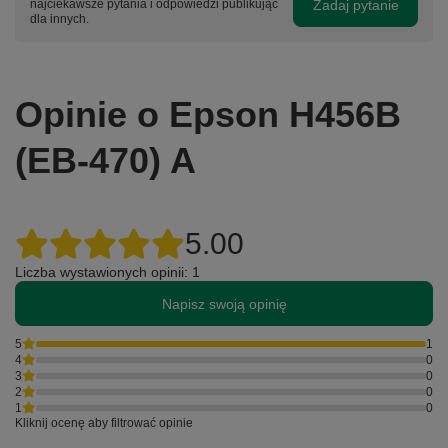
Zadaj pytanie
najciekawsze pytania i odpowiedzi publikując
dla innych.
Opinie o Epson H456B
(EB-470) A
5.00
Liczba wystawionych opinii: 1
Napisz swoją opinię
5
1
4
0
3
0
2
0
1
0
Kliknij ocenę aby filtrować opinie