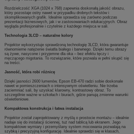
Rozdzielczość XGA (1024 x 768) zapewnia doskonałą jakość obrazu,
który pozostaje ostry nawet w przypadku drobnych tekstów i
skomplikowanych grafik. Idealnie sprawdza się zarówno podczas
prezentacji biznesowych, jak i w zastosowaniach edukacyjnych. Obraz
wygląda profesjonalnie i czytelnie z każdego miejsca w sali.
Technologia 3LCD – naturalne kolory
Projektor wykorzystuje sprawdzoną technologię 3LCD, która gwarantuje
równomierne natężenie światła białego i barwnego. Dzięki temu obrazy
są żywe, nasycone i przyjemne dla oka – bez efektu tęczy i
męczącego migotania. To rozwiązanie, które pozwala w pełni skupić się
na treści.
Jasność, która robi różnicę
Dzięki jasności 2600 lumenów, Epson EB-470 radzi sobie doskonale
nawet w pomieszczeniach o intensywnym oświetleniu. Nie trzeba
zaciemniać sali, by uzyskać klarowny, kontrastowy obraz. To
szczególnie ważne w szkołach i biurach, gdzie panują zmienne warunki
oświetleniowe.
Kompaktowa konstrukcja i łatwa instalacja
Projektor został zaprojektowany z myślą o prostocie montażu – idealnie
nadaje się do instalacji ściennej, tuż nad tablicą lub ekranem. Jego
kompaktowe wymiary i przemyślany system mocowania pozwalają na
szybką i precyzyjną konfigurację. Idealnie sprawdzi się w klasach,