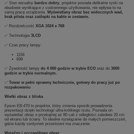
✅ Stan wizualny
bardzo dobry
, projektor posiada delikatne ryski na
obudowie wynikające z codziennego użytkowania, nie wpływa to na
samą pracę urządzenia.
Wyświetlany obraz bez widocznych wad,
brak pilota oraz zaślepki na kable w zestawie.
✅ Rozdzielczość
XGA 1024 x 768
✅ Technologia
3LCD
✅ Czas pracy lampy:
1156
699
✅ Żywotność lampy
do 4 000 godzin w trybie ECO
oraz do
3000
godzin w trybie normalnym.
✅
Towar w pełni sprawny technicznie, gotowy do pracy już po
rozpakowaniu
Wielki obraz z bliska
Epson EB-470 to projektor, który zmienia sposób prowadzenia
prezentacji dzięki technologii ultra-krótkiego rzutu. Pozwala on
wyświetlać obraz o przekątnej aż 80 cali z odległości zaledwie 20 cm
od ekranu lub ściany. To idealne rozwiązanie do małych pomieszczeń,
gdzie każdy centymetr przestrzeni ma znaczenie.
Wyraźny i szczegółowy obraz