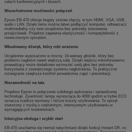
salach konferencyjnych i biurach.
Wszechstronne możliwości połączeń
Epson EB-470 oferuje bogaty zestaw złączy, w tym HDMI, VGA, USB,
audio i LAN. Dzięki temu można łatwo podłączyć komputer, odtwarzacz
multimedialny czy inne urządzenia bez potrzeby stosowania
przejściówek. Projektor zapewnia elastyczność i kompatybilność z
nowoczesnym sprzętem.
Wbudowany dźwięk, który robi wrażenie
Urządzenie wyposażono w mocny, 16-watowy głośnik, który bez
problemu nagłośni nawet większą salę. Dzięki wejściu mikrofonowemu
prowadzący może dodatkowo wzmocnić swój głos bez potrzeby
korzystania z zewnętrznego systemu nagłośnienia. To praktyczne
rozwiązanie zwiększa komfort prowadzenia zajęć i prezentacji.
Niezawodność na lata
Projektor Epson to połączenie solidnego wykonania i sprawdzonej
technologii. Żywotność lampy wynosząca do 4000 godzin w trybie ECO
oznacza rzadsze wymiany i niższe koszty użytkowania. To sprzęt
stworzony z myślą o codziennym, intensywnym użytkowaniu w
wymagających środowiskach.
Intuicyjna obsługa i szybki start
EB-470 uruchamia się niemal natychmiast dzięki funkcji Instant Off, co