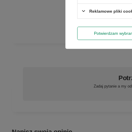
Gwarantujem
telefoniczny ze 
Reklamowe pliki coo
reklamacji, p
projektora, tus
zgodnie z war
Potwierdzam wybra
Potr
Zadaj pytanie a my od
Napisz swoją opinię