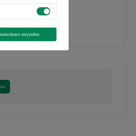
my o kontakt
ictwem formularza
ejmuje lampy
e tych urządzeń,
i 3 miesiące -
twierdzam wszystkie
nie