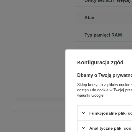
centymetrach
Więcej
Stan
Typ pamięci RAM
Stan opakowania
Konfiguracja zgód
Dbamy o Twoją prywatn
Sklep korzysta z plików cookie 
dostępu do cookie w Twojej prz
warunki Google
.
Funkcjonalne pliki 
Analityczne pliki coo