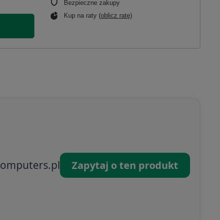
Bezpieczne zakupy
Kup na raty (
oblicz ratę
)
omputers.pl
Zapytaj o ten produkt