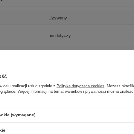
Używany
nie dotyczy
zastępcze
ość
Podmiot odpowiedzialny
|
Informacje o bezpieczeństwie
w celu realizacji usług zgodnie z
Polityką dotyczącą cookies
. Możesz określi
eglądarce. Więcej informacji na temat warunków i prywatności można znaleźć
cookie (wymagane)
GWARANCJA NA 6 MIESIĘCY
kie