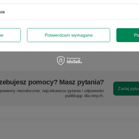
y naprawę lub wymianę sprzętu do 6 miesięcy od daty zakupu. Prosi
sklepem, aby określić krótko naturę problemu, a następnie za pośredn
kie
roszę zlecić odbiór
kurierowi lub wybrać paczkomat.
Gwarancja nie ob
zy, tonerów, głowic drukarek - stanowią one części eksploatacyjn
unkami gwarancji producenta. Gwarancja na baterię laptopa wynos
czas pracy baterii min. 1h.
ne
Potwierdzam wymagane
Po
zebujesz pomocy? Masz pytania?
Zadaj pyta
powiemy niezwłocznie, najciekawsze pytania i odpowiedzi
publikując dla innych.