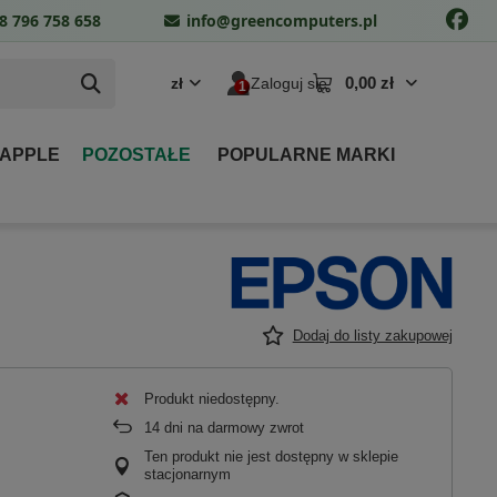
8 796 758 658
info@greencomputers.pl
0,00 zł
zł
Zaloguj się
 APPLE
POZOSTAŁE
POPULARNE MARKI
Dodaj do listy zakupowej
Produkt niedostępny
14
dni na darmowy zwrot
Ten produkt nie jest dostępny w sklepie
stacjonarnym