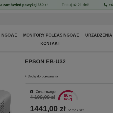
a zamówień powyżej 350 zł
Testuj aż 21 dni!
+4
SINGOWE
MONITORY POLEASINGOWE
URZĄDZENIA
KONTAKT
EPSON EB-U32
+ Dodaj do porównania
Cena nowego
66%
4 199,99 zł
taniej
1441,00 zł
brutto
/
szt.