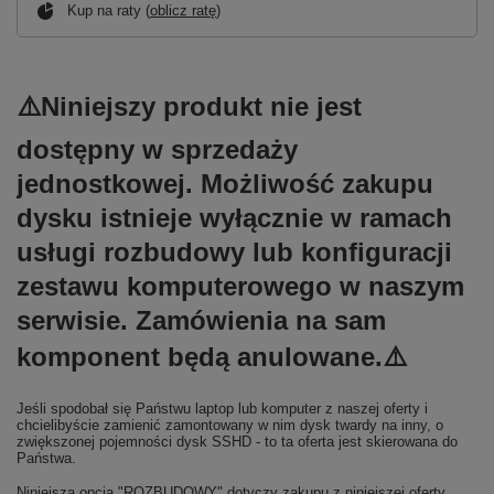
Kup na raty (
oblicz ratę
)
⚠️
Niniejszy produkt nie jest
dostępny w sprzedaży
jednostkowej.
Możliwość zakupu
dysku istnieje
wyłącznie
w ramach
usługi rozbudowy lub konfiguracji
zestawu komputerowego w naszym
serwisie. Zamówienia na sam
komponent będą
anulowane.
⚠️
Jeśli spodobał się Państwu laptop lub komputer z naszej oferty i
chcielibyście zamienić zamontowany w nim dysk twardy na inny, o
zwiększonej pojemności dysk SSHD - to ta oferta jest skierowana do
Państwa.
Niniejsza opcja "ROZBUDOWY" dotyczy zakupu z niniejszej oferty