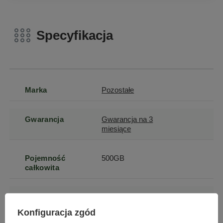
Specyfikacja
Marka
Pozostałe
Gwarancja
Gwarancja na 3
miesiące
Pojemność
500GB
całkowita
Przeznaczenie
laptop
Konfiguracja zgód