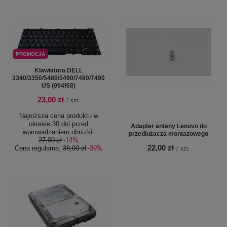
PROMOCJA
Klawiatura DELL
3340/3350/5480/5490/7480/7490
US (094f68)
23,00 zł
/
szt.
Najniższa cena produktu w
okresie 30 dni przed
Adapter anteny Lenovo do
wprowadzeniem obniżki:
przedłużacza montażowego
27,00 zł
-14%
22,00 zł
Cena regularna:
38,00 zł
-39%
/
szt.