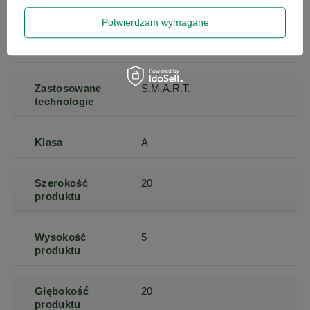
Interfejs
SATA III
Potwierdzam wymagane
Format dysku
2,5"
Zastosowane
S.M.A.R.T.
technologie
Klasa
A
Szerokość
20
produktu
Wysokość
5
produktu
Głębokość
20
produktu