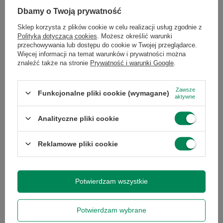
Prędkość
5400 obr./min.
Dbamy o Twoją prywatność
obrotowa
Sklep korzysta z plików cookie w celu realizacji usług zgodnie z
Polityką dotyczącą cookies
. Możesz określić warunki
Rodzaj dysku
HDD
przechowywania lub dostępu do cookie w Twojej przeglądarce.
Więcej informacji na temat warunków i prywatności można
znaleźć także na stronie
Prywatność i warunki Google
.
Stan
Używany
Zawsze
Funkcjonalne pliki cookie (wymagane)
aktywne
Kod producenta
ST500LM000
Analityczne pliki cookie
Marka
Seagate
Reklamowe pliki cookie
Model
ST500LM000
Potwierdzam wszystkie
Pojemność
inna
dysku
Potwierdzam wybrane