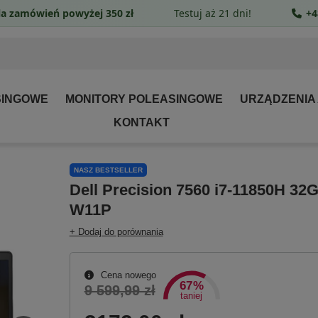
a zamówień powyżej 350 zł
Testuj aż 21 dni!
+4
SINGOWE
MONITORY POLEASINGOWE
URZĄDZENIA
KONTAKT
NASZ BESTSELLER
Dell Precision 7560 i7-11850H 3
W11P
+ Dodaj do porównania
Cena nowego
67%
9 599,99 zł
taniej