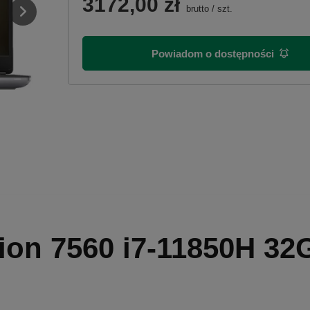
3172,00 zł
brutto
/
szt.
Powiadom o dostępności
sion 7560 i7-11850H 3