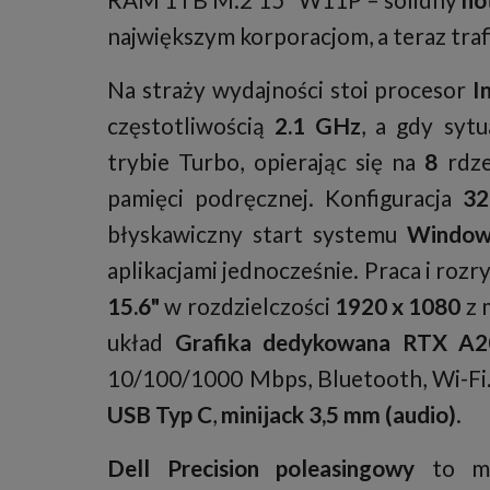
największym korporacjom, a teraz traf
Na straży wydajności stoi procesor
I
częstotliwością
2.1 GHz
, a gdy syt
trybie Turbo, opierając się na
8
rdze
pamięci podręcznej. Konfiguracja
3
błyskawiczny start systemu
Windows
aplikacjami jednocześnie. Praca i ro
15.6"
w rozdzielczości
1920 x 1080
z 
układ
Grafika dedykowana RTX A2
10/100/1000 Mbps, Bluetooth, Wi-Fi. 
USB Typ C
,
minijack 3,5 mm (audio)
.
Dell Precision poleasingowy
to m