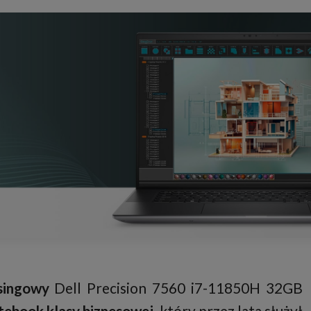
singowy
Dell Precision 7560 i7-11850H 32GB
tebook klasy biznesowej
, który przez lata służył