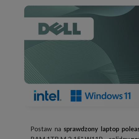
Postaw na
sprawdzony laptop polea
RAM 1TB M.2 15" W11P – solidny
no