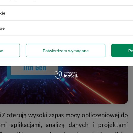
kie
kie
ne
Potwierdzam wymagane
Po
i7
oferują wysoki zapas mocy obliczeniowej do
i aplikacjami, analizą danych i projektami