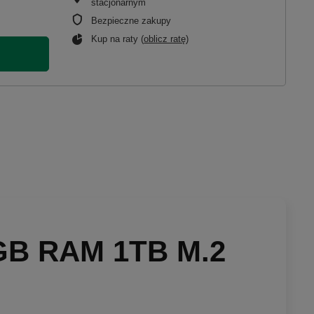
stacjonarnym
Bezpieczne zakupy
Kup na raty (
oblicz ratę
)
2GB RAM 1TB M.2