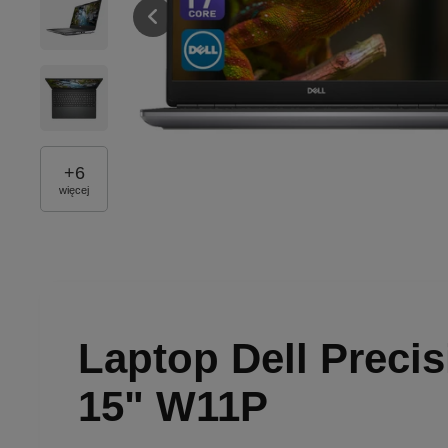
+
6
więcej
Laptop Dell Preci
15" W11P