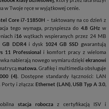
ia w Twoje ręce w wyjątkowej cenie.
ntel Core i7-11850H
– taktowany na co dzień z
uacja tego wymaga, przyspiesza do
4.8 GHz
w
niach i
16
wątkach wspieranych przez 24 MB
2 GB DDR4
i dysk
1024 GB SSD
gwarantują
 11 Professional
i komfort pracy z wieloma
zrywka nabierają nowego wymiaru dzięki
ekranowi
matrycą
matowa
. Grafikę i multimedia obsługuje
000 (4)
. Dostępne standardy łączności: LAN
Porty i złącza:
Ethernet (LAN)
,
USB Typ A 3.0
,
obilna
stacja robocza
z certyfikacją ISV i