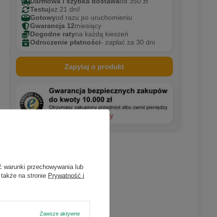
Darmowa i szybka dostawa
od 350 zł
Testuj
aż 21 dni!
Gotowy
od razu po uruchomieniu
Gwarancja 12
miesiący
Dogodne raty
na każdą kieszeń
Odroczenie płatności
- zapłać za 30 dni
Zapytaj o produkt
ć warunki przechowywania lub
 także na stronie
Prywatność i
Zawsze aktywne