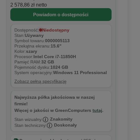
2 578,86 zł netto
Powiadom o dostępności
Niedostępny
Dostępność:
Stan:
Używany
Symbol towaru:
0000005113
Przekątna ekranu:
15.6"
Kolor:
szary
Procesor:
Intel Core i7-11850H
Pamięć RAM:
32 GB
Pojemność dysku:
1024 GB
System operacyjny:
Windows 11 Professional
Zobacz pełną specyfikację
Najwyższa półka jakościowa w naszej
firmie!
Więcej o jakości w GreenComputers
tutaj
.
Znakomity
Stan wizualny:
Doskonały
Stan techniczny: