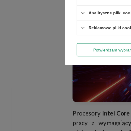
Analityczne pliki coo
Reklamowe pliki coo
Potwierdzam wybra
Procesory
Intel Core 
pracy z wymagającym