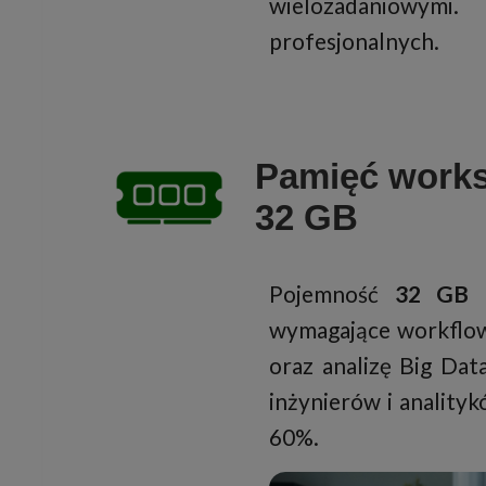
wielozadaniowymi. 
profesjonalnych.
Pamięć workst
32 GB
Pojemność
32 GB 
wymagające workflow
oraz analizę Big Dat
inżynierów i anality
60%.