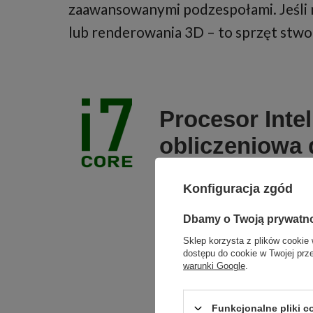
zaawansowanymi podzespołami. Jeśli 
lub renderowania 3D – to sprzęt stwor
Procesor Inte
obliczeniowa 
Konfiguracja zgód
Sercem komputera je
Core i7
, wyposażon
Dbamy o Twoją prywatn
wynosi
2.1 GHz
, a m
Sklep korzysta z plików cookie 
dostępu do cookie w Twojej prz
podręczną
24 MB
warunki Google
.
codziennych zastoso
Funkcjonalne pliki 