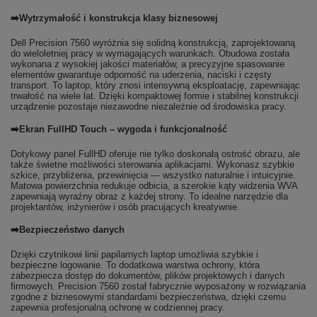
➡️Wytrzymałość i konstrukcja klasy biznesowej
Dell Precision 7560 wyróżnia się solidną konstrukcją, zaprojektowaną
do wieloletniej pracy w wymagających warunkach. Obudowa została
wykonana z wysokiej jakości materiałów, a precyzyjne spasowanie
elementów gwarantuje odporność na uderzenia, naciski i częsty
transport. To laptop, który znosi intensywną eksploatację, zapewniając
trwałość na wiele lat. Dzięki kompaktowej formie i stabilnej konstrukcji
urządzenie pozostaje niezawodne niezależnie od środowiska pracy.
➡️Ekran FullHD Touch – wygoda i funkcjonalność
Dotykowy panel FullHD oferuje nie tylko doskonałą ostrość obrazu, ale
także świetne możliwości sterowania aplikacjami. Wykonasz szybkie
szkice, przybliżenia, przewinięcia — wszystko naturalnie i intuicyjnie.
Matowa powierzchnia redukuje odbicia, a szerokie kąty widzenia WVA
zapewniają wyraźny obraz z każdej strony. To idealne narzędzie dla
projektantów, inżynierów i osób pracujących kreatywnie.
➡️Bezpieczeństwo danych
Dzięki czytnikowi linii papilarnych laptop umożliwia szybkie i
bezpieczne logowanie. To dodatkowa warstwa ochrony, która
zabezpiecza dostęp do dokumentów, plików projektowych i danych
firmowych. Precision 7560 został fabrycznie wyposażony w rozwiązania
zgodne z biznesowymi standardami bezpieczeństwa, dzięki czemu
zapewnia profesjonalną ochronę w codziennej pracy.