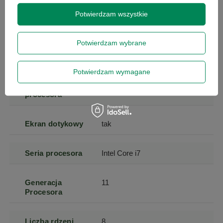
Rozdzielczość
1920 x 1080
Potwierdzam wszystkie
(px)
Potwierdzam wybrane
Powłoka
błyszcząca
matrycy
antyrefleksyjna
Potwierdzam wymagane
Model
Intel Core i7-11800H
procesora
Ekran dotykowy
tak
Seria procesora
Intel Core i7
Generacja
11
Procesora
Liczba rdzeni
8