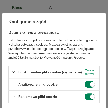
Klasa
A
Stan
Używany
Konfiguracja zgód
Dbamy o Twoją prywatność
Marka
Dell
Sklep korzysta z plików cookie w celu realizacji usług zgodnie z
Polityką dotyczącą cookies
. Możesz określić warunki
przechowywania lub dostępu do cookie w Twojej przeglądarce.
Model
Precision 7560
Więcej informacji na temat warunków i prywatności można
znaleźć także na stronie
Prywatność i warunki Google
.
Typ
laptop
Zawsze
Funkcjonalne pliki cookie (wymagane)
aktywne
Układ klawiatury
QWERTY - naklejki
Analityczne pliki cookie
Przekątna
15.6
Reklamowe pliki cookie
ekranu