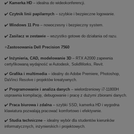
✔️
Kamerka HD
– idealna do wideokonferencji.
✔️
Czytnik linii papilarnych
– szybkie i bezpieczne logowanie.
✔️
Windows 11 Pro
– nowoczesny i bezpieczny system.
✔️
Zasilacz w zestawie
– wszystko gotowe do działania od razu.
⭐
Zastosowania Dell Precision 7560
✔️
Inżynieria, CAD, modelowanie 3D
– RTX A2000 zapewnia
certyfikowaną wydajność w Autodesk, SolidWorks, Revit.
✔️
Grafika i multimedia
– idealny do Adobe Premiere, Photoshop,
DaVinci Resolve i projektów kreatywnych.
✔️
Programowanie i analiza danych
– wielordzeniowy i7-11800H
usprawnia kompilację, debugowanie i pracę z dużymi zbiorami danych.
✔️
Praca biurowa i zdalna
– szybki SSD, kamerka HD i wygodna
klawiatura pozwalają pracować komfortowo i efektywnie.
✔️
Studia techniczne
– idealny wybór dla studentów kierunków
informatycznych, inżynierskich i projektowych.