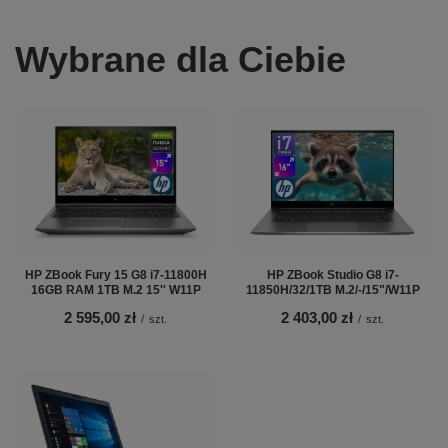
Wybrane dla Ciebie
HP ZBook Fury 15 G8 i7-11800H
HP ZBook Studio G8 i7-
16GB RAM 1TB M.2 15'' W11P
11850H/32/1TB M.2/-/15"/W11P
2 595,00 zł
2 403,00 zł
/
szt.
/
szt.