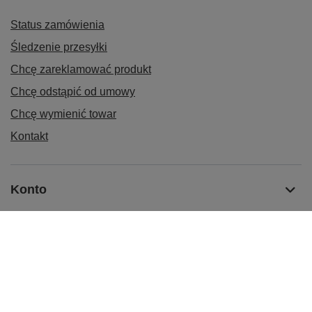
Status zamówienia
Śledzenie przesyłki
Chcę zareklamować produkt
Chcę odstąpić od umowy
Chcę wymienić towar
Kontakt
Konto
Informacje
Korzyści i usługi