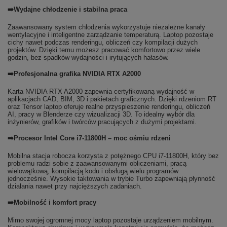
➡️Wydajne chłodzenie i stabilna praca
Zaawansowany system chłodzenia wykorzystuje niezależne kanały
wentylacyjne i inteligentne zarządzanie temperaturą. Laptop pozostaje
cichy nawet podczas renderingu, obliczeń czy kompilacji dużych
projektów. Dzięki temu możesz pracować komfortowo przez wiele
godzin, bez spadków wydajności i irytujących hałasów.
➡️Profesjonalna grafika NVIDIA RTX A2000
Karta NVIDIA RTX A2000 zapewnia certyfikowaną wydajność w
aplikacjach CAD, BIM, 3D i pakietach graficznych. Dzięki rdzeniom RT
oraz Tensor laptop oferuje realne przyspieszenie renderingu, obliczeń
AI, pracy w Blenderze czy wizualizacji 3D. To idealny wybór dla
inżynierów, grafików i twórców pracujących z dużymi projektami.
➡️Procesor Intel Core i7-11800H – moc ośmiu rdzeni
Mobilna stacja robocza korzysta z potężnego CPU i7-11800H, który bez
problemu radzi sobie z zaawansowanymi obliczeniami, pracą
wielowątkową, kompilacją kodu i obsługą wielu programów
jednocześnie. Wysokie taktowania w trybie Turbo zapewniają płynność
działania nawet przy najcięższych zadaniach.
➡️Mobilność i komfort pracy
Mimo swojej ogromnej mocy laptop pozostaje urządzeniem mobilnym.