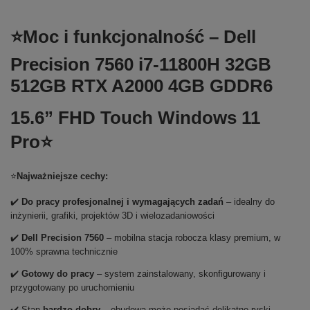
⭐Moc i funkcjonalność – Dell
Precision 7560 i7-11800H 32GB
512GB RTX A2000 4GB GDDR6
15.6” FHD Touch Windows 11
Pro⭐
⭐
Najważniejsze cechy:
✔️
Do pracy profesjonalnej i wymagających zadań
– idealny do
inżynierii, grafiki, projektów 3D i wielozadaniowości
✔️
Dell Precision 7560
– mobilna stacja robocza klasy premium, w
100% sprawna technicznie
✔️
Gotowy do pracy
– system zainstalowany, skonfigurowany i
przygotowany po uruchomieniu
✔️ Stan
bardzo dobry
– obudowa może posiadać delikatne ryski