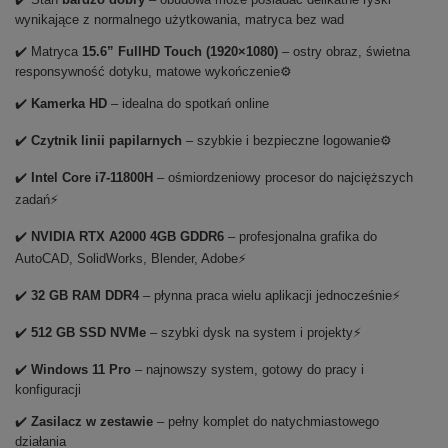
wynikające z normalnego użytkowania, matryca bez wad
✔️ Matryca
15.6” FullHD Touch (1920×1080)
– ostry obraz, świetna
responsywność dotyku, matowe wykończenie⚙️
✔️
Kamerka HD
– idealna do spotkań online
✔️
Czytnik linii papilarnych
– szybkie i bezpieczne logowanie⚙️
✔️
Intel Core i7-11800H
– ośmiordzeniowy procesor do najcięższych
zadań⚡
✔️
NVIDIA RTX A2000 4GB GDDR6
– profesjonalna grafika do
AutoCAD, SolidWorks, Blender, Adobe⚡
✔️
32 GB RAM DDR4
– płynna praca wielu aplikacji jednocześnie⚡
✔️
512 GB SSD NVMe
– szybki dysk na system i projekty⚡
✔️
Windows 11 Pro
– najnowszy system, gotowy do pracy i
konfiguracji
✔️
Zasilacz w zestawie
– pełny komplet do natychmiastowego
działania