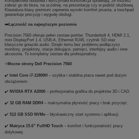
Kompaktowa obudowa i wytrzymała konstrukcja sprawiają, że możesz
zabrać go do biura, na uczelnię, na prezentację czy w podróż służbową.
Klawiatura klasy premium zapewnia wysoki komfort pisania, a touchpad
gwarantuje precyzję i wygodę obsługi.
➡️Łączność na najwyższym poziomie
Precision 7560 oferuje pełen zestaw portów: Thunderbolt 4, HDMI 2.1,
mini DisplayPort 1.4, USB-A, Ethernet RJ45, czytnik SD oraz
klasyczne gniazdo audio. Dzięki temu bez problemu podłączysz
monitory, projektory, stacje dokujące, pamięci, interfejsy audio i inne
akcesoria. To kompletny zestaw dla profesjonalisty.
⭐
Mocne strony Dell Precision 7560
✔️
Intel Core i7-11800H
– szybka i stabilna praca nawet pod dużym
obciążeniem.
✔️
NVIDIA RTX A2000
– profesjonalna grafika do projektów 3D i CAD.
✔️
32 GB RAM DDR4
– maksymalna płynność pracy i brak przycięć.
✔️
512 GB SSD NVMe
– błyskawiczny start systemu i aplikacji.
✔️
Matryca 15.6” FullHD Touch
– komfort i funkcjonalność pracy
dotykowej.