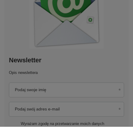
Newsletter
Opis newslettera
Podaj swoje imię
Podaj swój adres e-mail
Wyrażam zgodę na przetwarzanie moich danych
osobowych (adres e-mail) na potrzeby wysyłki newslettera