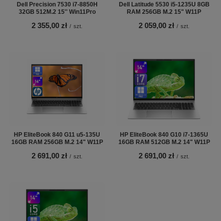
Dell Precision 7530 i7-8850H
Dell Latitude 5530 i5-1235U 8GB
32GB 512M.2 15'' Win11Pro
RAM 256GB M.2 15" W11P
2 355,00 zł
2 059,00 zł
/
szt.
/
szt.
HP EliteBook 840 G11 u5-135U
HP EliteBook 840 G10 i7-1365U
16GB RAM 256GB M.2 14" W11P
16GB RAM 512GB M.2 14" W11P
2 691,00 zł
2 691,00 zł
/
szt.
/
szt.