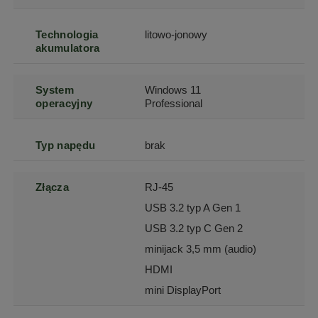
Technologia
litowo-jonowy
akumulatora
System
Windows 11
operacyjny
Professional
Typ napędu
brak
Złącza
RJ-45
USB 3.2 typ A Gen 1
USB 3.2 typ C Gen 2
minijack 3,5 mm (audio)
HDMI
mini DisplayPort