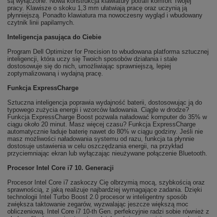
są wyłączone. Nowa konstrukcja klawiatury potrafi komfort Twojej
pracy. Klawisze o skoku 1,3 mm ułatwiają pracę oraz uczynią ją
płynniejszą. Ponadto klawiatura ma nowoczesny wygląd i wbudowany
czytnik linii papilarnych.
Inteligencja pasująca do Ciebie
Program Dell Optimizer for Precision to wbudowana platforma sztucznej
inteligencji, która uczy się Twoich sposobów działania i stale
dostosowuje się do nich, umożliwiając sprawniejszą, lepiej
zoptymalizowaną i wydajną pracę.
Funkcja ExpressCharge
Sztuczna inteligencja poprawia wydajność baterii, dostosowując ją do
typowego zużycia energii i wzorców ładowania. Ciągle w drodze?
Funkcja ExpressCharge Boost pozwala naładować komputer do 35% w
ciągu około 20 minut. Masz więcej czasu? Funkcja ExpressCharge
automatycznie ładuje baterię nawet do 80% w ciągu godziny. Jeśli nie
masz możliwości naładowania systemu od razu, funkcja ta płynnie
dostosuje ustawienia w celu oszczędzania energii, na przykład
przyciemniając ekran lub wyłączając nieużywane połączenie Bluetooth.
Procesor Intel Core i7 10. Generacji
Procesor Intel Core i7 zaskoczy Cię olbrzymią mocą, szybkością oraz
sprawnością, z jaką realizuje najbardziej wymagające zadania. Dzięki
technologii Intel Turbo Boost 2.0 procesor w inteligentny sposób
zwiększa taktowanie zegarów, wyzwalając jeszcze większą moc
obliczeniową. Intel Core i7 10-th Gen. perfekcyjnie radzi sobie również z