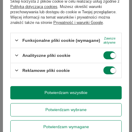
Sklep korzysta z plików cookie w celu realizacji usług zgodnie z
Polityką dotyczącą cookies
. Możesz określić warunki
przechowywania lub dostępu do cookie w Twojej przeglądarce.
Klasa
A-
Więcej informacji na temat warunków i prywatności można
znaleźć także na stronie
Prywatność i warunki Google
.
Stan
Używany
Zawsze
Funkcjonalne pliki cookie (wymagane)
aktywne
Marka
Dell
Analityczne pliki cookie
Model
Precision 7550
Reklamowe pliki cookie
Typ
standardowy
Potwierdzam wszystkie
Układ klawiatury
US international
(qwerty)
Potwierdzam wybrane
Klawiatura
QWERTY (spolszczona
Potwierdzam wymagane
stickerami)