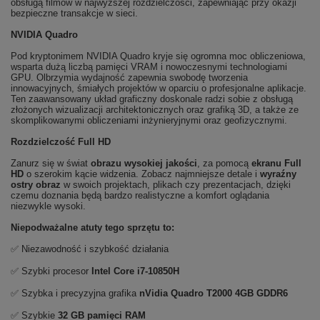
obsługą filmów w najwyższej rozdzielczości, zapewniając przy okazji
bezpieczne transakcje w sieci.
NVIDIA Quadro
Pod kryptonimem NVIDIA Quadro kryje się ogromna moc obliczeniowa,
wsparta dużą liczbą pamięci VRAM i nowoczesnymi technologiami
GPU. Olbrzymia wydajność zapewnia swobodę tworzenia
innowacyjnych, śmiałych projektów w oparciu o profesjonalne aplikacje.
Ten zaawansowany układ graficzny doskonale radzi sobie z obsługą
złożonych wizualizacji architektonicznych oraz grafiką 3D, a także ze
skomplikowanymi obliczeniami inżynieryjnymi oraz geofizycznymi.
Rozdzielczość Full HD
Zanurz się w świat
obrazu wysokiej jakości
, za pomocą
ekranu Full
HD
o szerokim kącie widzenia. Zobacz najmniejsze detale i
wyraźny
ostry obraz
w swoich projektach, plikach czy prezentacjach, dzięki
czemu doznania będą bardzo realistyczne a komfort oglądania
niezwykle wysoki.
Niepodważalne atuty tego sprzętu to:
✅ Niezawodność i szybkość działania
✅ Szybki procesor
Intel Core i7-10850H
✅ Szybka i precyzyjna grafika
nVidia
Quadro T2000 4GB GDDR6
✅ Szybkie
32 GB pamięci RAM