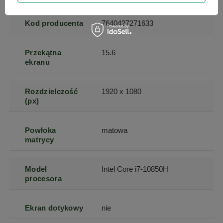
Kod producenta
7640427271633
Przekątna
15.6
ekranu
Rozdzielczość
1920 x 1080
(px)
Powłoka
matowa
matrycy
Model
Intel Core i7-10850H
procesora
Ekran dotykowy
nie