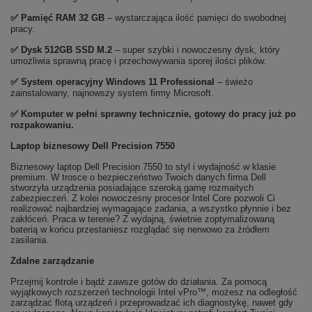
✅
Pami
ęć RAM 32 GB
– wystarczająca ilość pamięci do swobodnej
pracy.
✅
Dysk 512GB SSD M.2
– super szybki i nowoczesny dysk, który
umożliwia sprawną pracę i przechowywania sporej ilości plików.
✅
System operacyjny Windows 11 Professional
– świeżo
zainstalowany, najnowszy system firmy Microsoft.
✅ Komputer w pełni sprawny technicznie, gotowy do pracy już po
rozpakowaniu.
Laptop biznesowy Dell Precision 7550
Biznesowy laptop Dell Precision 7550 to styl i wydajność w klasie
premium. W trosce o bezpieczeństwo Twoich danych firma Dell
stworzyła urządzenia posiadające szeroką gamę rozmaitych
zabezpieczeń. Z kolei nowoczesny procesor Intel Core pozwoli Ci
realizować najbardziej wymagające zadania, a wszystko płynnie i bez
zakłóceń. Praca w terenie? Z wydajną, świetnie zoptymalizowaną
baterią w końcu przestaniesz rozglądać się nerwowo za źródłem
zasilania.
Zdalne zarządzanie
Przejmij kontrole i bądź zawsze gotów do działania. Za pomocą
wyjątkowych rozszerzeń technologii Intel vPro™, możesz na odległość
zarządzać flotą urządzeń i przeprowadzać ich diagnostykę, nawet gdy