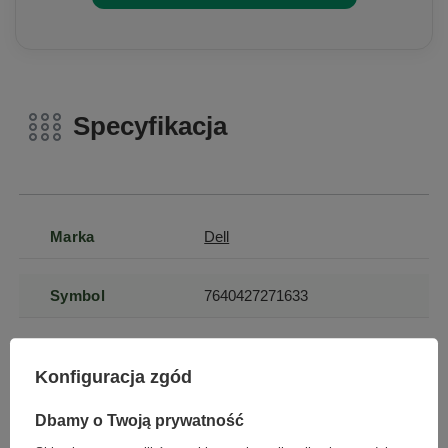
Specyfikacja
Marka
Dell
Symbol
7640427271633
Seria
Precision
Konfiguracja zgód
Gwarancja
Gwarancja na 12
Dbamy o Twoją prywatność
miesięcy