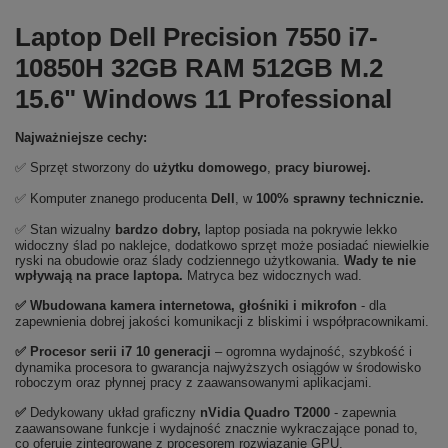
Laptop Dell Precision 7550 i7-
10850H 32GB RAM 512GB M.2
15.6" Windows 11 Professional
Najważniejsze cechy:
✅ Sprzęt stworzony do
użytku domowego
,
pracy biurowej.
✅ Komputer znanego producenta
Dell
, w
100% sprawny technicznie.
✅ Stan wizualny
bardzo dobry,
laptop posiada na pokrywie lekko
widoczny ślad po naklejce, dodatkowo sprzęt może posiadać niewielkie
ryski na obudowie oraz ślady codziennego użytkowania.
Wady te nie
wpływają na prace laptopa.
Matryca bez widocznych wad.
✅ Wbudowana kamera internetowa, głośniki i mikrofon
- dla
zapewnienia dobrej jakości komunikacji z bliskimi i współpracownikami.
✅
Procesor serii i7 10 generacji
– ogromna wydajność, szybkość i
dynamika procesora to gwarancja najwyższych osiągów w środowisko
roboczym oraz płynnej pracy z zaawansowanymi aplikacjami.
✅
Dedykowany układ graficzny
nVidia Quadro T2000
- zapewnia
zaawansowane funkcje i wydajność znacznie wykraczające ponad to,
co oferuje zintegrowane z procesorem rozwiązanie GPU.