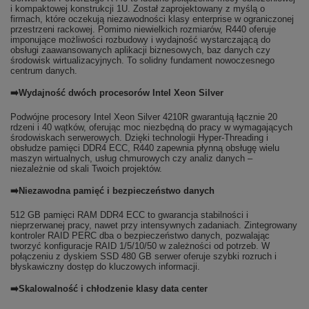
i kompaktowej konstrukcji 1U. Został zaprojektowany z myślą o
firmach, które oczekują niezawodności klasy enterprise w ograniczonej
przestrzeni rackowej. Pomimo niewielkich rozmiarów, R440 oferuje
imponujące możliwości rozbudowy i wydajność wystarczającą do
obsługi zaawansowanych aplikacji biznesowych, baz danych czy
środowisk wirtualizacyjnych. To solidny fundament nowoczesnego
centrum danych.
➡️Wydajność dwóch procesorów Intel Xeon Silver
Podwójne procesory Intel Xeon Silver 4210R gwarantują łącznie 20
rdzeni i 40 wątków, oferując moc niezbędną do pracy w wymagających
środowiskach serwerowych. Dzięki technologii Hyper-Threading i
obsłudze pamięci DDR4 ECC, R440 zapewnia płynną obsługę wielu
maszyn wirtualnych, usług chmurowych czy analiz danych –
niezależnie od skali Twoich projektów.
➡️Niezawodna pamięć i bezpieczeństwo danych
512 GB pamięci RAM DDR4 ECC to gwarancja stabilności i
nieprzerwanej pracy, nawet przy intensywnych zadaniach. Zintegrowany
kontroler RAID PERC dba o bezpieczeństwo danych, pozwalając
tworzyć konfiguracje RAID 1/5/10/50 w zależności od potrzeb. W
połączeniu z dyskiem SSD 480 GB serwer oferuje szybki rozruch i
błyskawiczny dostęp do kluczowych informacji.
➡️Skalowalność i chłodzenie klasy data center