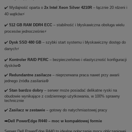
✔️ Wydajność oparta o
2x Intel Xeon Silver 4210R
– łącznie 20 rdzeni i
40 wątków⚡
✔️
512 GB RAM DDR4 ECC
– stabilność i błyskawiczna obsługa wielu
procesów jednocześnie⚡
✔️
Dysk SSD 480 GB
– szybki start systemu i błyskawiczny dostęp do
danych⚡
✔️
Kontroler RAID PERC
– bezpieczeństwo i elastyczność konfiguracji
dysków♻️
✔️
Redundantne zasilacze
– nieprzerwana praca nawet przy awarii
jednego źródła zasilania⚙️
✔️
Stan bardzo dobry
– serwer może posiadać delikatne ryski na
obudowie wynikające z codziennego użytkowania, w 100% sprawny
technicznie
✔️
Zasilacz w zestawie
– gotowy do natychmiastowej pracy
➡️Dell PowerEdge R440 – moc w kompaktowej formie
Serwer Dell PowerEdge R440 to idealne połączenie mocy obliczeniowej