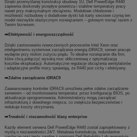
Dzięki przemyślanej konstrukcji obudowy 1U, Dell PowerEdge R440
zapewnia doskonały przepływ powietrza i stabilne temperatury pracy
nawet przy maksymalnym obciążeniu. Modułowe chłodzenie i
możliwość rozbudowy o dodatkowe dyski lub karty sieciowe czynią ten
model niezwykle elastycznym rozwiązaniem – gotowym rosnąć razem z
Twoim biznesem.
➡️Efektywność i energooszczędność
Dzięki zastosowaniu nowoczesnych procesorów Intel Xeon oraz
inteligentnemu systemowi zarządzania energią iDRAC9, serwer pracuje
wydajnie przy niskim zużyciu prądu. To idealne rozwiązanie dla firm,
które chcą połączyć wysoką moc obliczeniową z optymalizacją
kosztów eksploatacji. Automatyczne regulacje obciążenia wentylatorów
i adaptacyjne profile mocy sprawiają, że R440 jest cichy i efektywny.
➡️Zdalne zarządzanie iDRAC9
Zaawansowany kontroler iDRAC9 umożliwia pełne zdalne zarządzanie
serwerem – od monitorowania temperatur, przez konfigurację BIOS, po
aktualizacje oprogramowania. Administratorzy mogą zarządzać
infrastrukturą z dowolnego miejsca, co zwiększa bezpieczeństwo i
redukuje koszty utrzymania.
➡️Trwałość i niezawodność klasy enterprise
Każdy element serwera Dell PowerEdge R440 został zaprojektowany z
myślą o niezawodności 24/7. Metalowa konstrukcja, redundantne
zasilacze oraz testy zgodne z normami Dell Reliability Lab gwarantują