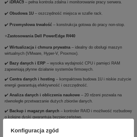
✔️
iDRAC9
– pełna kontrola zdalna i monitorowanie pracy serwera.
✔️
Obudowa 1U
– oszczędność miejsca w szafie rack.
✔️
Przemysłowa trwałość
– konstrukcja gotowa do pracy non-stop.
⭐
Zastosowania Dell PowerEdge R440
✔️
Wirtualizacja i chmura prywatna
– idealny do obsługi maszyn
wirtualnych (VMware, Hyper-V, Proxmox).
✔️
Bazy danych i ERP
– wysoka wydajność CPU i pamięci RAM
zapewniają płynne działanie systemów firmowych.
✔️
Centra danych i hosting
– kompaktowa budowa 1U i niskie zużycie
energii gwarantują efektywność i oszczędność.
✔️
Analiza danych i obliczenia naukowe
– 20 rdzeni pozwala na
równoległe przetwarzanie dużych zbiorów danych.
✔️
Backup i magazyn danych
– kontroler RAID i możliwość rozbudowy
o kolejne dyski gwarantują bezpieczeństwo.
✔️
Środowiska testowe i deweloperskie
– stabilna platforma dla
Konfiguracja zgód
zespołów IT i programistów.