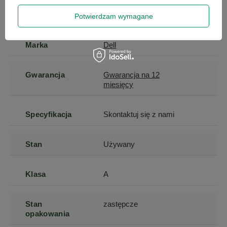
Potwierdzam wymagane
Marka
Dell
Gwarancja
Gwarancja na 12
miesięcy
Specyfikacja
Skontaktuj się z nami
Stan
Używany
Klasa
A
Stan
zastępcze
opakowania