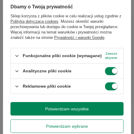
Dbamy o Twoją prywatność
Sklep korzysta z plików cookie w celu realizacji usług zgodnie z
Polityką dotyczącą cookies
. Możesz określić warunki
przechowywania lub dostępu do cookie w Twojej przeglądarce.
Chcesz się w czymś upewnić lub
Więcej informacji na temat warunków i prywatności można
znaleźć także na stronie
Prywatność i warunki Google
.
masz dodatkowe pytanie?
Skorzystaj z naszej pomocy!
Zawsze
Funkcjonalne pliki cookie (wymagane)
aktywne
+48 796 758 658
Analityczne pliki cookie
info@greencomputers.pl
Zapytaj o ten produkt
Reklamowe pliki cookie
Potwierdzam wszystkie
Specyfikacja
Potwierdzam wybrane