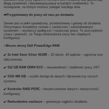
długą żywotność i bezawaryjną pracę w każdym środowisku. To
rozwiązanie, na którym możesz polegać każdego dnia.
➡️Przygotowany do pracy od razu po dostawie
Serwer jest w pełni sprawdzony, przetestowany i gotowy do działania.
Otrzymujesz kompletny zestaw z zasilaczem i zainstalowanym
systemem – wystarczy podłączyć i rozpocząć pracę. To oszczędność
czasu i pewność, że Twoja infrastruktura ruszy bez zbędnych
konfiguracji.
⭐
Mocne strony Dell PowerEdge R440
✔️
2x Intel Xeon Silver 4210R
– 20 rdzeni, 40 wątków – ogromna moc
obliczeniowa.
✔️
512 GB RAM DDR4 ECC
– niezawodność i stabilność pracy 24/7.
✔️
SSD 480 GB
– szybki dostęp do danych i błyskawiczny rozruch
systemu.
✔️
Kontroler RAID PERC
– bezpieczeństwo danych i elastyczność
konfiguracji.
✔️
Redundantne zasilacze
– gwarancja ciągłości działania.