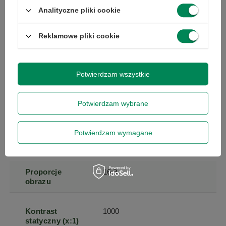
podświetlania
Analityczne pliki cookie
Rozdzielczość
3840 x 2160
Reklamowe pliki cookie
natywna
Typ matrycy
IPS / PLS
Potwierdzam wszystkie
Czas reakcji
5
Potwierdzam wybrane
Powłoka
matowa
Potwierdzam wymagane
matrycy
Proporcje
16:9
obrazu
Kontrast
1000
statyczny (x:1)