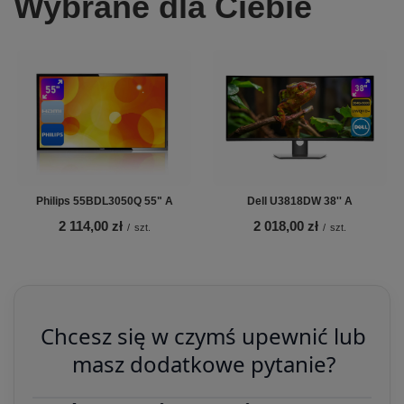
Wybrane dla Ciebie
Philips 55BDL3050Q 55" A
Dell U3818DW 38'' A
2 114,00 zł
2 018,00 zł
/
szt.
/
szt.
Chcesz się w czymś upewnić lub
masz dodatkowe pytanie?