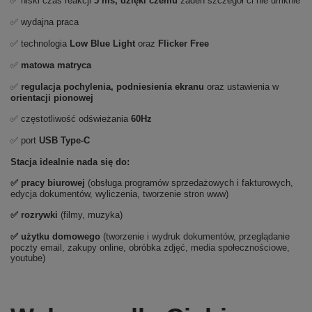
✅ niski czas reakcji
5 ms, dzięki czemu
żaden szczegół ci nie umknie
✅ wydajna praca
✅ technologia
Low Blue Light
oraz
Flicker Free
✅
matowa matryca
✅
regulacja pochylenia, podniesienia ekranu
oraz ustawienia w
orientacji pionowej
✅ częstotliwość odświeżania
60Hz
✅ port
USB Type-C
Stacja idealnie nada się do:
✅ pracy biurowej
(obsługa programów sprzedażowych i fakturowych,
edycja dokumentów, wyliczenia, tworzenie stron www)
✅
rozrywki
(filmy, muzyka)
✅ użytku domowego
(tworzenie i wydruk dokumentów, przeglądanie
poczty email, zakupy online, obróbka zdjęć, media społecznościowe,
youtube)