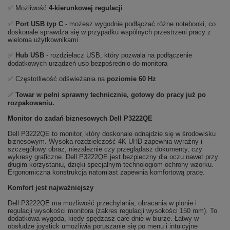
✅ Możliwość
4-kierunkowej regulacji
✅
Port USB typ C
- możesz wygodnie podłączać różne notebooki, co
doskonale sprawdza się w przypadku wspólnych przestrzeni pracy z
wieloma użytkownikami
✅
Hub USB
- rozdzielacz USB, który pozwala na podłączenie
dodatkowych urządzeń usb bezpośrednio do monitora
✅ Częstotliwość odświeżania na
poziomie 60 Hz
✅
Towar w pełni sprawny technicznie, gotowy do pracy już po
rozpakowaniu.
Monitor do zadań biznesowych Dell P3222QE
Dell P3222QE to monitor, który doskonale odnajdzie się w środowisku
biznesowym. Wysoka rozdzielczość 4K UHD zapewnia wyraźny i
szczegółowy obraz, niezależnie czy przeglądasz dokumenty, czy
wykresy graficzne. Dell P3222QE jest bezpieczny dla oczu nawet przy
długim korzystaniu, dzięki specjalnym technologiom ochrony wzorku.
Ergonomiczna konstrukcja natomiast zapewnia komfortową pracę.
Komfort jest najważniejszy
Dell P3222QE ma możliwość przechylania, obracania w pionie i
regulacji wysokości monitora (zakres regulacji wysokości 150 mm). To
dodatkowa wygoda, kiedy spędzasz całe dnie w biurze. Łatwy w
obsłudze joystick umożliwia poruszanie się po menu i intuicyjne