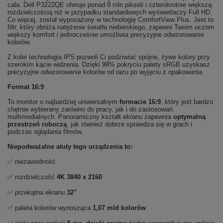
cala. Dell P3222QE oferuje ponad 8 mln pikseli i czterokrotnie większą
rozdzielczością niż w przypadku standardowych wyświetlaczy Full HD.
Co więcej, został wyposażony w technologię ComfortView Plus. Jest to
filtr, który obniża natężenie światła niebieskiego, zapewni Twoim oczom
większy komfort i jednocześnie umożliwia precyzyjne odwzorowanie
kolorów.
Z kolei technologia IPS pozwoli Ci podziwiać spójne, żywe kolory przy
szerokim kącie widzenia. Dzięki 99% pokryciu palety sRGB uzyskasz
precyzyjne odwzorowanie kolorów od razu po wyjęciu z opakowania.
Format 16:9
To monitor o najbardziej uniwersalnym
formacie 16:9
, który jest bardzo
chętnie wybierany zarówno do pracy, jak i do zastosowań
multimedialnych. Panoramiczny kształt ekranu zapewnia
optymalną
przestrzeń roboczą
, jak również dobrze sprawdza się w grach i
podczas oglądania filmów.
Niepodważalne atuty tego urządzenia to:
✅ niezawodność
✅ rozdzielczość
4K
3840 x 2160
✅ przekątna ekranu
32"
✅ paleta kolorów wynosząca
1,07 mld kolorów