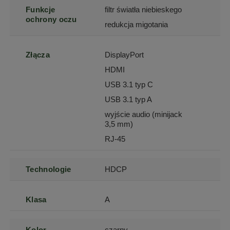
Funkcje
filtr światła niebieskego
ochrony oczu
redukcja migotania
Złącza
DisplayPort
HDMI
USB 3.1 typ C
USB 3.1 typ A
wyjście audio (minijack
3,5 mm)
RJ-45
Technologie
HDCP
Klasa
A
Kolor
czarny