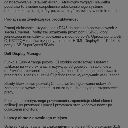
dostosowywanie ustawień ekranu. Atrakcyjny wygląd i niewielka
podstawa to świetne uzupełnienie udoskonalonego systemu
rozmieszczenia kabli, który pozwala ukryć przewody w cokole monitora.
Podłączania zwiększające produktywność
Pracuj efektywniej, używaj portu RJ45 do połączeń przewodowych z
siecią Ethernet. Podłączaj urządzenia przez port USB-C, który
jednocześnie umożliwia ładowanie z mocą do 65 W. Oprócz portu USB-
C, P3222QE ma również porty, takie jak: HDMI, DisplayPort, RJ45 i 4
porty USB SuperSpeed 5Gb/s.
Dell Display Manager
Funkcja Easy Arrange pozwoli Ci szybko dostosować i ustawić
aplikacje na wielu ekranach, używając 38 gotowych szablonów z
możliwością personalizacji do pięciu okien. Takie zagospodarowanie
przestrzeni znacznie ułatwi Ci jednoczesne wykonywanie wielu zadań.
Skróty klawiszowe pozwolą Ci na łatwe konfigurowanie ustawień
zarządzania wyświetlaczem, a co za tym idzie szybsze rozpoczęcie
pracy.
Funkcja automatycznego przywracania zapamiętuje układ okien i
aplikacji po przerwaniu pracy i przywraca stan końcowy nawet po
odłączeniu monitora.
Lepszy obraz z dowolnego miejsca
Uchwyć każdy niuans na znakomitym monitorze 4K o przekątnej 31,5