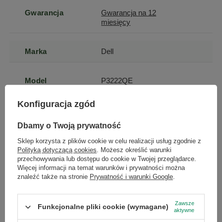
Gwarancja
Gwarancja na 12
miesięcy
Marka
Dell
Model
P3222QE
Konfiguracja zgód
Przekątna
31.5
ekranu (cale)
Dbamy o Twoją prywatność
Sklep korzysta z plików cookie w celu realizacji usług zgodnie z
Kod producenta
DELL-P3222QE
Polityką dotyczącą cookies
. Możesz określić warunki
przechowywania lub dostępu do cookie w Twojej przeglądarce.
Więcej informacji na temat warunków i prywatności można
znaleźć także na stronie
Prywatność i warunki Google
.
Przekątna
80
ekranu
Zawsze
Funkcjonalne pliki cookie (wymagane)
aktywne
Rodzaj
LED