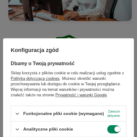
Konfiguracja zgód
Dbamy o Twoją prywatność
Sklep korzysta z plików cookie w celu realizacji usług zgodnie z
Gwarancja Premium - 12
Polityką dotyczącą cookies
. Możesz określić warunki
przechowywania lub dostępu do cookie w Twojej przeglądarce.
miesięcy pełnej wygody
Więcej informacji na temat warunków i prywatności można
znaleźć także na stronie
Prywatność i warunki Google
.
Roczna gwarancja Premium
to niezwykle
Zawsze
Funkcjonalne pliki cookie (wymagane)
komfortowe rozwiązanie, które daje pewność
aktywne
działania przez pełne 365 dni. Zapewniamy
Analityczne pliki cookie
bezpłatny transport door-to-door oraz bardzo