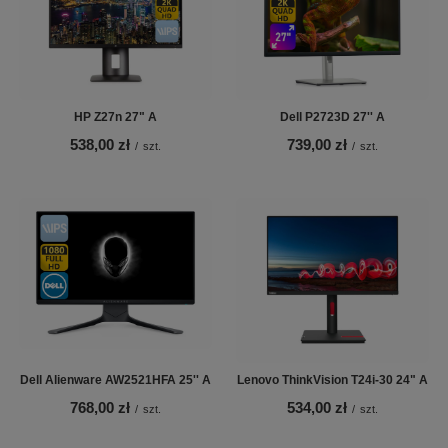
HP Z27n 27" A
Dell P2723D 27'' A
538,00 zł
739,00 zł
/
szt.
/
szt.
Dell Alienware AW2521HFA 25'' A
Lenovo ThinkVision T24i-30 24" A
768,00 zł
534,00 zł
/
szt.
/
szt.