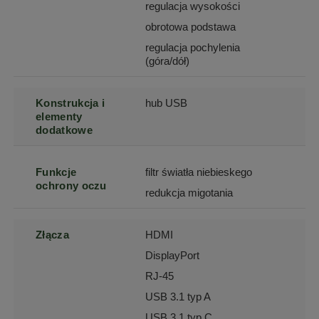
regulacja wysokości
obrotowa podstawa
regulacja pochylenia
(góra/dół)
Konstrukcja i
hub USB
elementy
dodatkowe
Funkcje
filtr światła niebieskego
ochrony oczu
redukcja migotania
Złącza
HDMI
DisplayPort
RJ-45
USB 3.1 typ A
USB 3.1 typ C