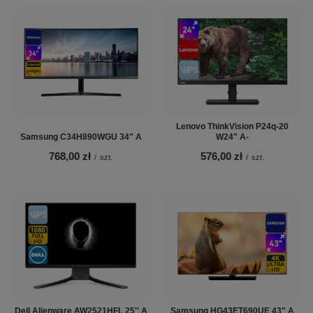
Lenovo ThinkVision P24q-20
Samsung C34H890WGU 34" A
W24" A-
768,00 zł
576,00 zł
/
szt.
/
szt.
Dell Alienware AW2521HFL 25'' A
Samsung HG43ET690UE 43" A