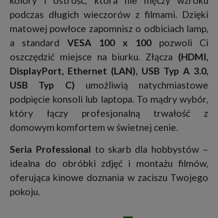
kolory i ostrość, która nie męczy wzroku
podczas długich wieczorów z filmami. Dzięki
matowej powłoce zapomnisz o odbiciach lamp,
a standard
VESA 100 x 100
pozwoli Ci
oszczędzić miejsce na biurku. Złącza
(
HDMI
,
DisplayPort
,
Ethernet (LAN)
,
USB Typ A 3.0
,
USB Typ C
)
umożliwią natychmiastowe
podpięcie konsoli lub laptopa. To mądry wybór,
który łączy profesjonalną trwałość z
domowym komfortem w świetnej cenie.
Seria Professional
to skarb dla hobbystów –
idealna do obróbki zdjęć i montażu filmów,
oferująca kinowe doznania w zaciszu Twojego
pokoju.