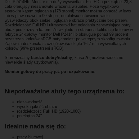
Dell P2414Hb. Monitor ma duży wyświetlacz Full HD o przekątnej 23,8
cala oferujący niesamowite wrażenia wizualne. Poza wyjątkowo
szerokim kątem oglądania (178 stopni) monitor można obracać w lewo
lub w prawo nawet o 90 stopni, co ułatwia ustawienie wielu
wyświetlaczy obok siebie i oglądanie obrazu praktycznie bez przerw.
Rozdzielczość Full HD i ultraszeroki kąt oglądania zapewniające ostry
obraz pod każdym kątem. Ze względu na staranną kalibrację kolorów w
fabryce 24-calowy monitor Dell P2414Hb obsługuje ponad 99 procent
przestrzeni kolorów sRGB natychmiast po wstępnym skonfigurowaniu.
Zapewnia doskonałą szczegółowość dzięki 16,7 mln wyświetlanych
kolorów (99% przestrzeni sRGB).
Stan wizualny
bardzo dobry/idealny
, klasa
A
(możliwe widoczne
niewielkie ślady użytkowania).
Monitor gotowy do pracy już po rozpakowaniu.
Niepodważalne atuty tego urządzenia to:
niezawodność
wysoka jakość obrazu
rozdzielczość
Full HD
(1920x1080)
przekątna 24"
Idealnie nada się do:
pracy biurowej