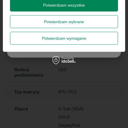
prywatności
.
Potwierdzam wszystkie
Marka
Dell
Potwierdzam wybrane
Model
P2414Hb
Zapisz się
Potwierdzam wymagane
Przekątna
23.8
Szanujemy Twoją prywatność – żadnego spamu.
ekranu (cale)
24
Rodzaj
LED
podświetlania
Typ matrycy
IPS / PLS
Złącza
D-Sub (VGA)
DVI-D
DisplayPort