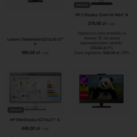
OKAZJA
HP Z Display Z24nf G2 W24" B
379,00 zł
/
szt.
Najniższa cena produktu w
okresie 30 dni przed
Lenovo ThinkVision E27q-20 27"
wprowadzeniem obniżki:
A
379,00 zł
0%
480,00 zł
Cena regularna:
569,00 zł
-33%
/
szt.
OKAZJA
HP EliteDisplay E273q 27" A-
449,00 zł
/
szt.