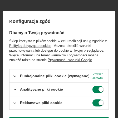
Specyfikacja
Konfiguracja zgód
×
Dołącz do newslettera Green
Dbamy o Twoją prywatność
Computers
Sklep korzysta z plików cookie w celu realizacji usług zgodnie z
Marka
Dell
Polityką dotyczącą cookies
. Możesz określić warunki
Zgarnij jako pierwszy informacje o zniżkach i
przechowywania lub dostępu do cookie w Twojej przeglądarce.
rabatach w naszym sklepie!
Więcej informacji na temat warunków i prywatności można
znaleźć także na stronie
Prywatność i warunki Google
.
Seria
Professional
...
lub zadzwoń od razu, aby odebrać
przy zamówieniu telefonicznym
Zawsze
Funkcjonalne pliki cookie (wymagane)
Gwarancja
Gwarancja na 12
aktywne
50 zł rabatu!
miesięcy
Analityczne pliki cookie
Rabat 50 zł przy zamówieniach powyżej 300 zł. Oferta
Stan
Używany
jednorazowa, nie łączy się z innymi promocjami i nie
obejmuje zamówień hurtowych.
Reklamowe pliki cookie
Kod producenta
036WJX
Wyrażam zgodę na przetwarzanie danych osobowych
na potrzeby newslettera. Więcej w
polityce