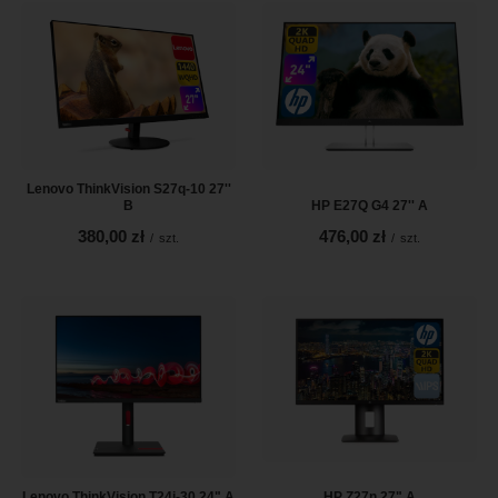
Lenovo ThinkVision S27q-10 27''
B
HP E27Q G4 27'' A
380,00 zł
476,00 zł
/
szt.
/
szt.
Lenovo ThinkVision T24i-30 24" A
HP Z27n 27" A