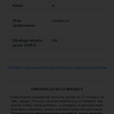
Klasa
A
Stan
zastępcze
opakowania
Obsługa obrazu
Nie
przez USB-C
Podmiot odpowiedzialny
|
Informacje o bezpieczeństwie
GWARANCJA NA 12 MIESIĘCY
Gwarantujemy naprawę lub wymianę sprzętu do 12 miesięcy od
daty zakupu. Prosimy o kontakt telefoniczny ze sklepem, aby
określić krótko naturę problemu, a następnie za pośrednictwem
formularza reklamacji, proszę
zamówić kuriera lub paczkomat.
Gwarancja nie obejmuje lampy projektora, tuszy, tonerów,