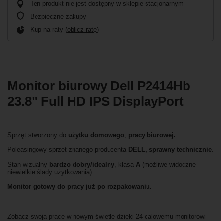
Ten produkt nie jest dostępny w sklepie stacjonarnym
Bezpieczne zakupy
Kup na raty (
oblicz ratę
)
Monitor biurowy Dell P2414Hb
23.8" Full HD IPS DisplayPort
Sprzęt stworzony do
użytku domowego
,
pracy biurowej.
Poleasingowy sprzęt znanego producenta
DELL, sprawny technicznie
.
Stan wizualny
bardzo dobry/idealny
, klasa
A
(możliwe widoczne
niewielkie ślady użytkowania).
Monitor gotowy do pracy już po rozpakowaniu.
Zobacz swoją pracę w nowym świetle dzięki 24-calowemu monitorowi