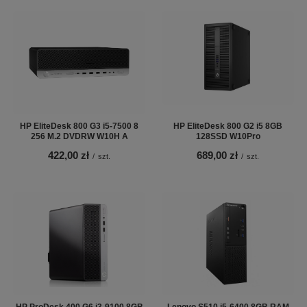
HP EliteDesk 800 G3 i5-7500 8
HP EliteDesk 800 G2 i5 8GB
256 M.2 DVDRW W10H A
128SSD W10Pro
422,00 zł
689,00 zł
/
szt.
/
szt.
HP ProDesk 400 G6 i3-9100 8GB
Lenovo S510 i5-6400 8GB RAM