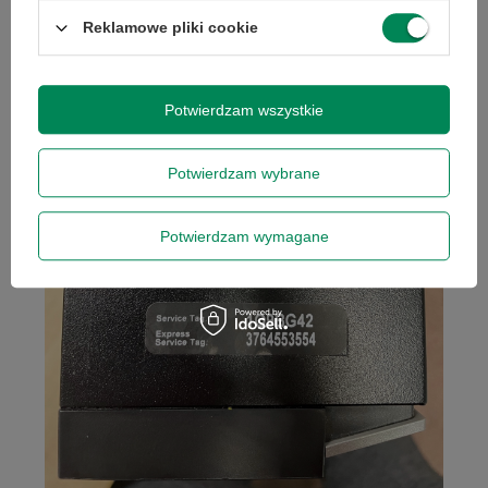
jednorazowa, nie łączy się z innymi promocjami i nie
obejmuje zamówień hurtowych.
Reklamowe pliki cookie
Wyrażam zgodę na przetwarzanie danych osobowych
na potrzeby newslettera. Więcej w
polityce
prywatności
.
Potwierdzam wszystkie
Potwierdzam wybrane
Zapisz się
Potwierdzam wymagane
Szanujemy Twoją prywatność – żadnego spamu.