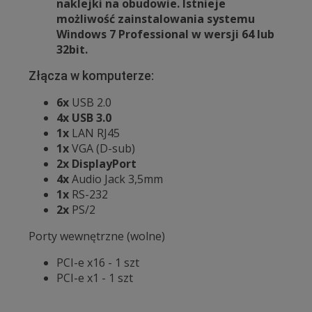
naklejki na obudowie. Istnieje
możliwość zainstalowania systemu
Windows 7 Professional w wersji 64 lub
32bit.
Złącza w komputerze:
6x
USB 2.0
4x
USB 3.0
1x
LAN RJ45
1x
VGA (D-sub)
2x
DisplayPort
4x
Audio Jack 3,5mm
1x
RS-232
2x
PS/2
Porty wewnętrzne (wolne)
PCI-e x16 - 1 szt
PCI-e x1 - 1 szt