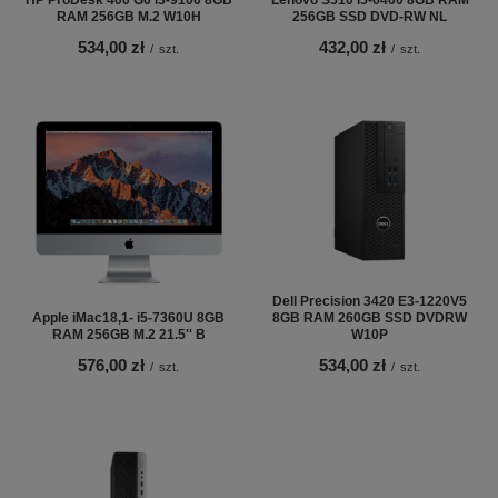
RAM 256GB M.2 W10H
256GB SSD DVD-RW NL
534,00 zł
432,00 zł
/
szt.
/
szt.
Dell Precision 3420 E3-1220V5
Apple iMac18,1- i5-7360U 8GB
8GB RAM 260GB SSD DVDRW
RAM 256GB M.2 21.5'' B
W10P
576,00 zł
534,00 zł
/
szt.
/
szt.