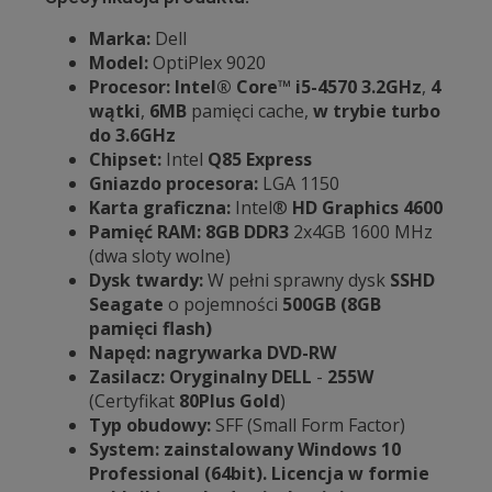
Marka:
Dell
Model:
OptiPlex 9020
Procesor: Intel® Core™ i5-4570
3.2GHz
,
4
wątki
,
6MB
pamięci cache,
w trybie turbo
do 3.6GHz
Chipset:
Intel
Q85 Express
Gniazdo procesora:
LGA 1150
Karta graficzna:
Intel®
HD Graphics 4600
Pamięć RAM:
8GB
DDR3
2x4GB 1600 MHz
(dwa sloty wolne)
Dysk twardy:
W pełni sprawny dysk
SSHD
Seagate
o pojemności
500GB (8GB
pamięci flash)
Napęd: nagrywarka DVD-RW
Zasilacz: Oryginalny DELL
-
255W
(Certyfikat
80Plus Gold
)
Typ obudowy:
SFF (Small Form Factor)
System: zainstalowany Windows 10
Professional (64bit).
Licencja w formie