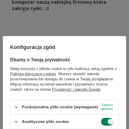
komputer naszą naklejką firmową która
zakryje ryski. :-)
Ciesz się płynnym oraz niezawodnym
Konfiguracja zgód
systemem
×
Dołącz do newslettera Green
Windows 10
pozwala na szybkie korzystanie z
Dbamy o Twoją prywatność
szerokiego wachlarza programów. Stale
Computers
Sklep korzysta z plików cookie w celu realizacji usług zgodnie z
wspierany przez producenta system pozwala na
Polityką dotyczącą cookies
. Możesz określić warunki
Zgarnij jako pierwszy informacje o zniżkach i
bezpieczne użytkowanie bez obaw o wirusy czy
przechowywania lub dostępu do cookie w Twojej przeglądarce.
rabatach w naszym sklepie!
Więcej informacji na temat warunków i prywatności można
inne złośliwe oprogramowania.
znaleźć także na stronie
Prywatność i warunki Google
.
Istnieje możliwość dokupienia odnowionej
...
lub zadzwoń od razu, aby odebrać
licencji Windows 10 Refurbished dla
przy zamówieniu telefonicznym
Zawsze
komputerów używanych.
Funkcjonalne pliki cookie (wymagane)
aktywne
50 zł rabatu!
Analityczne pliki cookie
Rabat 50 zł przy zamówieniach powyżej 300 zł. Oferta