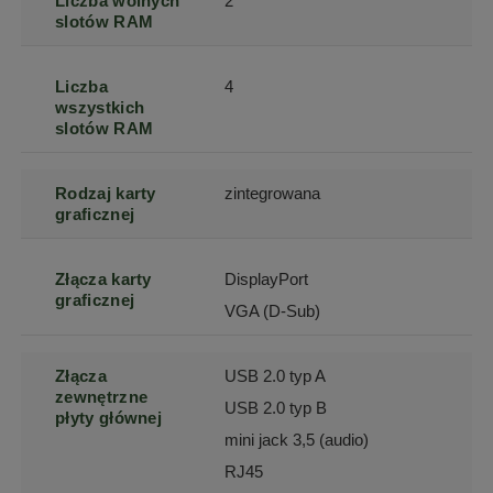
Liczba wolnych
2
slotów RAM
Liczba
4
wszystkich
slotów RAM
Rodzaj karty
zintegrowana
graficznej
Złącza karty
DisplayPort
graficznej
VGA (D-Sub)
Złącza
USB 2.0 typ A
zewnętrzne
USB 2.0 typ B
płyty głównej
mini jack 3,5 (audio)
RJ45