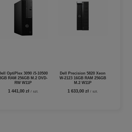
Dell OptiPlex 3090 i5-10500
Dell Precision 5820 Xeon
8GB RAM 256GB M.2 DVD-
W-2123 16GB RAM 256GB
RW W11P
M.2 W11P
1 441,00 zł
1 633,00 zł
/
szt.
/
szt.