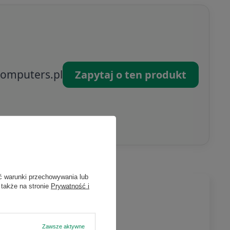
omputers.pl
Zapytaj o ten produkt
ć warunki przechowywania lub
 także na stronie
Prywatność i
Zawsze aktywne