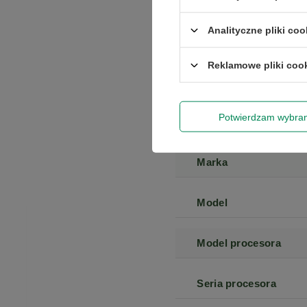
Analityczne pliki coo
Marka
Reklamowe pliki coo
Seria
Potwierdzam wybra
Gwarancja
Marka
Model
Model procesora
Seria procesora