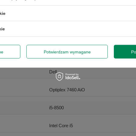
kie
Dell
kie
Optiplex
ne
Potwierdzam wymagane
Po
Gwarancja na 12 miesięcy
Dell
Optiplex 7460 AiO
i5-8500
Intel Core i5