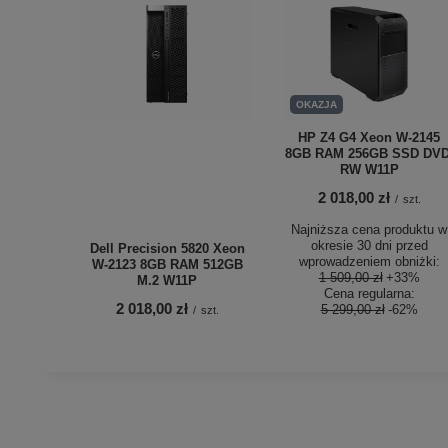
OKAZJA
HP Z4 G4 Xeon W-2145
8GB RAM 256GB SSD DVD
RW W11P
2 018,00 zł
/
szt.
Najniższa cena produktu w
okresie 30 dni przed
Dell Precision 5820 Xeon
wprowadzeniem obniżki:
W-2123 8GB RAM 512GB
1 509,00 zł
+33%
M.2 W11P
Cena regularna:
2 018,00 zł
5 299,00 zł
-62%
/
szt.