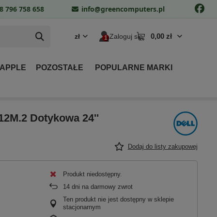
8 796 758 658
info@greencomputers.pl
0,00 zł
zł
Zaloguj się
 APPLE
POZOSTAŁE
POPULARNE MARKI
512M.2 Dotykowa 24''
Dodaj do listy zakupowej
Produkt niedostępny
14
dni na darmowy zwrot
Ten produkt nie jest dostępny w sklepie
stacjonarnym