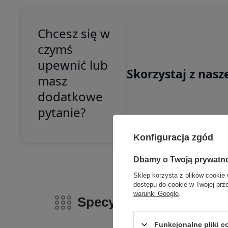
Chcesz się w
czymś
upewnić lub
Skorzystaj z nasz
masz
dodatkowe
pytanie?
Konfiguracja zgód
Dbamy o Twoją prywatn
Sklep korzysta z plików cookie 
dostępu do cookie w Twojej prz
warunki Google
.
Specyfikacja
Funkcjonalne pliki 