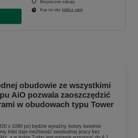
Bezpieczne zakupy
Kup na raty (
oblicz ratę
)
jednej obudowie ze wszystkimi
pu AiO pozwala zaoszczędzić
erami w obudowach typu Tower
20 x 1080 px) będzie wyraźny, kolory świetnie
irmy Intel daje możliwość swobodnej pracy bez
Hz, a w trybie Turbo jest wstanie wzrosnąć do 4,1