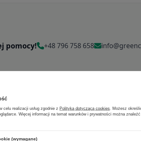
ej pomocy!
+48 796 758 658
info@greenc
ość
w celu realizacji usług zgodnie z
Polityką dotyczącą cookies
. Możesz określi
eglądarce. Więcej informacji na temat warunków i prywatności można znaleźć
cookie (wymagane)