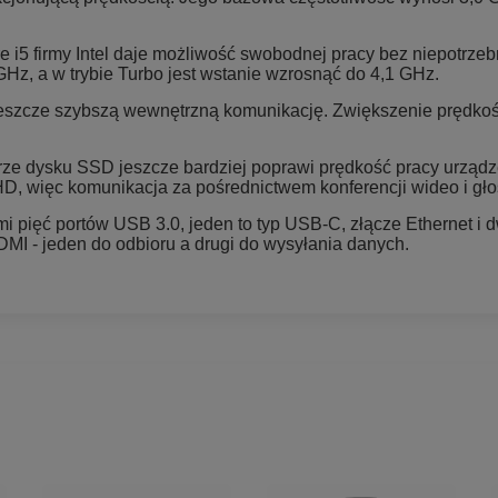
 i5 firmy Intel daje możliwość swobodnej pracy bez niepotrzeb
Hz, a w trybie Turbo jest wstanie wzrosnąć do 4,1 GHz.
szcze szybszą wewnętrzną komunikację. Zwiększenie prędkośc
 dysku SSD jeszcze bardziej poprawi prędkość pracy urządzen
HD, więc komunikacja za pośrednictwem konferencji wideo i g
pięć portów USB 3.0, jeden to typ USB-C, złącze Ethernet i dw
MI - jeden do odbioru a drugi do wysyłania danych.