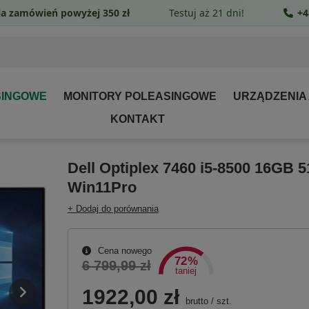
a zamówień powyżej 350 zł
Testuj aż 21 dni!
+4
SINGOWE
MONITORY POLEASINGOWE
URZĄDZENIA
KONTAKT
Dell Optiplex 7460 i5-8500 16GB 
Win11Pro
+ Dodaj do porównania
Cena nowego
72%
6 799,99 zł
taniej
1922,00 zł
brutto
/
szt.