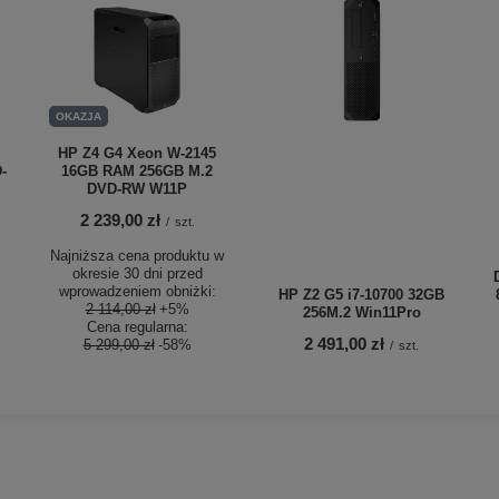
OKAZJA
HP Z4 G4 Xeon W-2145
-
16GB RAM 256GB M.2
DVD-RW W11P
2 239,00 zł
/
szt.
Najniższa cena produktu w
okresie 30 dni przed
wprowadzeniem obniżki:
HP Z2 G5 i7-10700 32GB
2 114,00 zł
+5%
256M.2 Win11Pro
Cena regularna:
2 491,00 zł
5 299,00 zł
-58%
/
szt.