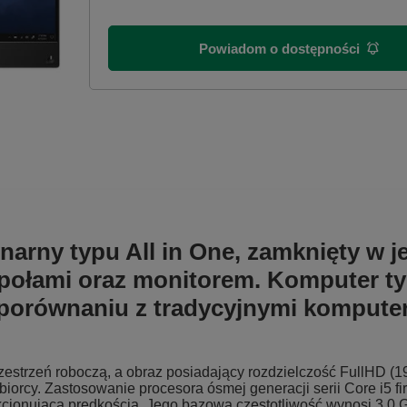
Powiadom o dostępności
narny typu All in One, zamknięty w 
połami oraz monitorem. Komputer ty
w porównaniu z tradycyjnymi komput
estrzeń roboczą, a obraz posiadający rozdzielczość FullHD (19
biorcy. Zastosowanie procesora ósmej generacji serii Core i5 f
kcjonującą prędkością. Jego bazowa częstotliwość wynosi 3,0 G