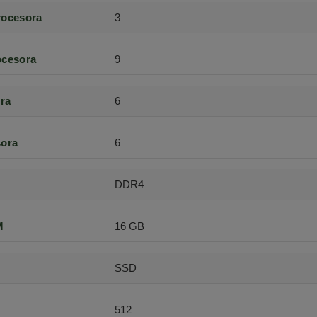
rocesora
3
ocesora
9
ra
6
sora
6
DDR4
M
16 GB
SSD
512