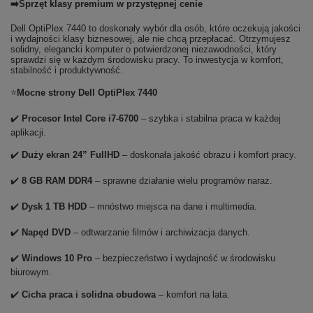
➡️Sprzęt klasy premium w przystępnej cenie
Dell OptiPlex 7440 to doskonały wybór dla osób, które oczekują jakości
i wydajności klasy biznesowej, ale nie chcą przepłacać. Otrzymujesz
solidny, elegancki komputer o potwierdzonej niezawodności, który
sprawdzi się w każdym środowisku pracy. To inwestycja w komfort,
stabilność i produktywność.
⭐
Mocne strony Dell OptiPlex 7440
✔️
Procesor Intel Core i7-6700
– szybka i stabilna praca w każdej
aplikacji.
✔️
Duży ekran 24” FullHD
– doskonała jakość obrazu i komfort pracy.
✔️
8 GB RAM DDR4
– sprawne działanie wielu programów naraz.
✔️
Dysk 1 TB HDD
– mnóstwo miejsca na dane i multimedia.
✔️
Napęd DVD
– odtwarzanie filmów i archiwizacja danych.
✔️
Windows 10 Pro
– bezpieczeństwo i wydajność w środowisku
biurowym.
✔️
Cicha praca i solidna obudowa
– komfort na lata.