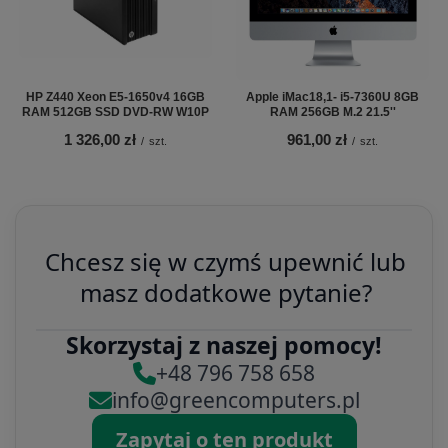
HP Z440 Xeon E5-1650v4 16GB
Apple iMac18,1- i5-7360U 8GB
RAM 512GB SSD DVD-RW W10P
RAM 256GB M.2 21.5''
1 326,00 zł
961,00 zł
/
szt.
/
szt.
Chcesz się w czymś upewnić lub
masz dodatkowe pytanie?
Skorzystaj z naszej pomocy!
+48 796 758 658
info@greencomputers.pl
Zapytaj o ten produkt