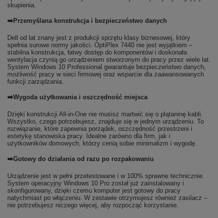
skupienia.
➡️Przemyślana konstrukcja i bezpieczeństwo danych
Dell od lat znany jest z produkcji sprzętu klasy biznesowej, który
spełnia surowe normy jakości. OptiPlex 7440 nie jest wyjątkiem –
stabilna konstrukcja, łatwy dostęp do komponentów i doskonała
wentylacja czynią go urządzeniem stworzonym do pracy przez wiele lat.
System Windows 10 Professional gwarantuje bezpieczeństwo danych,
możliwość pracy w sieci firmowej oraz wsparcie dla zaawansowanych
funkcji zarządzania.
➡️Wygoda użytkowania i oszczędność miejsca
Dzięki konstrukcji All-in-One nie musisz martwić się o plątaninę kabli.
Wszystko, czego potrzebujesz, znajduje się w jednym urządzeniu. To
rozwiązanie, które zapewnia porządek, oszczędność przestrzeni i
estetykę stanowiska pracy. Idealne zarówno dla firm, jak i
użytkowników domowych, którzy cenią sobie minimalizm i wygodę.
➡️Gotowy do działania od razu po rozpakowaniu
Urządzenie jest w pełni przetestowane i w 100% sprawne technicznie.
System operacyjny Windows 10 Pro został już zainstalowany i
skonfigurowany, dzięki czemu komputer jest gotowy do pracy
natychmiast po włączeniu. W zestawie otrzymujesz również zasilacz –
nie potrzebujesz niczego więcej, aby rozpocząć korzystanie.