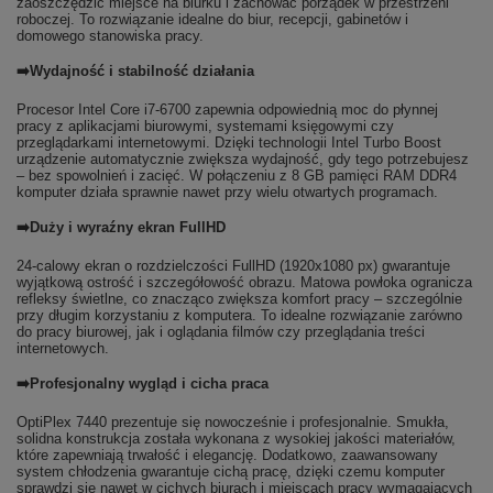
zaoszczędzić miejsce na biurku i zachować porządek w przestrzeni
roboczej. To rozwiązanie idealne do biur, recepcji, gabinetów i
domowego stanowiska pracy.
➡️Wydajność i stabilność działania
Procesor Intel Core i7-6700 zapewnia odpowiednią moc do płynnej
pracy z aplikacjami biurowymi, systemami księgowymi czy
przeglądarkami internetowymi. Dzięki technologii Intel Turbo Boost
urządzenie automatycznie zwiększa wydajność, gdy tego potrzebujesz
– bez spowolnień i zacięć. W połączeniu z 8 GB pamięci RAM DDR4
komputer działa sprawnie nawet przy wielu otwartych programach.
➡️Duży i wyraźny ekran FullHD
24-calowy ekran o rozdzielczości FullHD (1920x1080 px) gwarantuje
wyjątkową ostrość i szczegółowość obrazu. Matowa powłoka ogranicza
refleksy świetlne, co znacząco zwiększa komfort pracy – szczególnie
przy długim korzystaniu z komputera. To idealne rozwiązanie zarówno
do pracy biurowej, jak i oglądania filmów czy przeglądania treści
internetowych.
➡️Profesjonalny wygląd i cicha praca
OptiPlex 7440 prezentuje się nowocześnie i profesjonalnie. Smukła,
solidna konstrukcja została wykonana z wysokiej jakości materiałów,
które zapewniają trwałość i elegancję. Dodatkowo, zaawansowany
system chłodzenia gwarantuje cichą pracę, dzięki czemu komputer
sprawdzi się nawet w cichych biurach i miejscach pracy wymagających