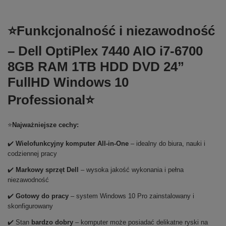
⭐Funkcjonalność i niezawodność
– Dell OptiPlex 7440 AIO i7-6700
8GB RAM 1TB HDD DVD 24”
FullHD Windows 10
Professional⭐
⭐
Najważniejsze cechy:
✔️
Wielofunkcyjny komputer All-in-One
– idealny do biura, nauki i
codziennej pracy
✔️
Markowy sprzęt Dell
– wysoka jakość wykonania i pełna
niezawodność
✔️
Gotowy do pracy
– system Windows 10 Pro zainstalowany i
skonfigurowany
✔️ Stan
bardzo dobry
– komputer może posiadać delikatne ryski na