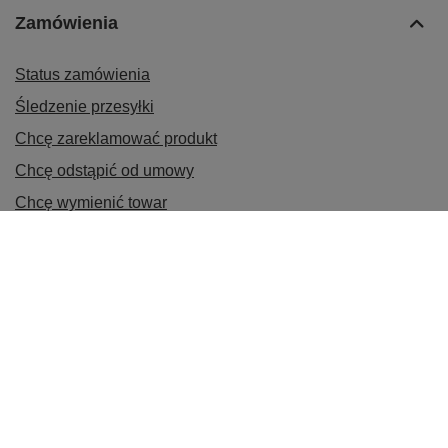
Zamówienia
Status zamówienia
Śledzenie przesyłki
Chcę zareklamować produkt
Chcę odstąpić od umowy
Chcę wymienić towar
Kontakt
Konto
Informacje