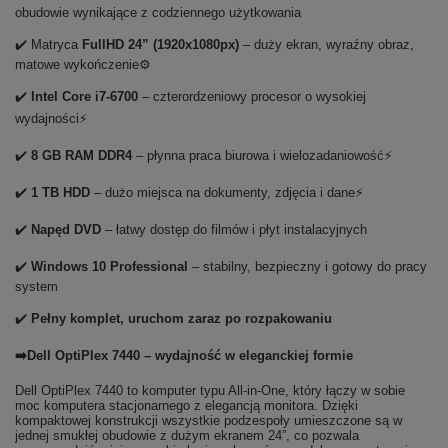
obudowie wynikające z codziennego użytkowania
✔️ Matryca
FullHD 24” (1920x1080px)
– duży ekran, wyraźny obraz,
matowe wykończenie⚙️
✔️
Intel Core i7-6700
– czterordzeniowy procesor o wysokiej
wydajności⚡
✔️
8 GB RAM DDR4
– płynna praca biurowa i wielozadaniowość⚡
✔️
1 TB HDD
– dużo miejsca na dokumenty, zdjęcia i dane⚡
✔️
Napęd DVD
– łatwy dostęp do filmów i płyt instalacyjnych
✔️
Windows 10 Professional
– stabilny, bezpieczny i gotowy do pracy
system
✔️
Pełny komplet, uruchom zaraz po rozpakowaniu
➡️Dell OptiPlex 7440 – wydajność w eleganckiej formie
Dell OptiPlex 7440 to komputer typu All-in-One, który łączy w sobie
moc komputera stacjonarnego z elegancją monitora. Dzięki
kompaktowej konstrukcji wszystkie podzespoły umieszczone są w
jednej smukłej obudowie z dużym ekranem 24”, co pozwala