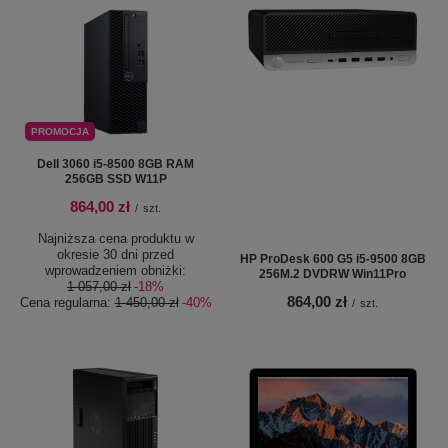
PROMOCJA
Dell 3060 i5-8500 8GB RAM
256GB SSD W11P
864,00 zł
/
szt.
Najniższa cena produktu w
okresie 30 dni przed
HP ProDesk 600 G5 i5-9500 8GB
wprowadzeniem obniżki:
256M.2 DVDRW Win11Pro
1 057,00 zł
-18%
864,00 zł
Cena regularna:
1 450,00 zł
-40%
/
szt.