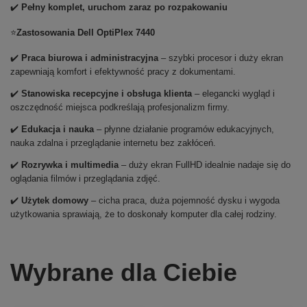
✔️
Pełny komplet, uruchom zaraz po rozpakowaniu
⭐
Zastosowania Dell OptiPlex 7440
✔️
Praca biurowa i administracyjna
– szybki procesor i duży ekran
zapewniają komfort i efektywność pracy z dokumentami.
✔️
Stanowiska recepcyjne i obsługa klienta
– elegancki wygląd i
oszczędność miejsca podkreślają profesjonalizm firmy.
✔️
Edukacja i nauka
– płynne działanie programów edukacyjnych,
nauka zdalna i przeglądanie internetu bez zakłóceń.
✔️
Rozrywka i multimedia
– duży ekran FullHD idealnie nadaje się do
oglądania filmów i przeglądania zdjęć.
✔️
Użytek domowy
– cicha praca, duża pojemność dysku i wygoda
użytkowania sprawiają, że to doskonały komputer dla całej rodziny.
Wybrane dla Ciebie