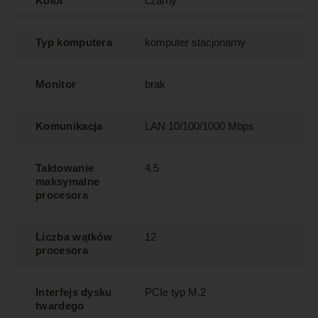
Kolor
czarny
Typ komputera
komputer stacjonarny
Monitor
brak
Komunikacja
LAN 10/100/1000 Mbps
Taktowanie
4.5
maksymalne
procesora
Liczba wątków
12
procesora
Interfejs dysku
PCIe typ M.2
twardego