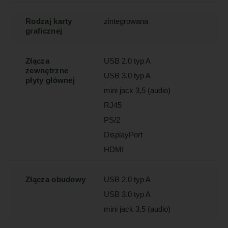
Rodzaj karty
zintegrowana
graficznej
Złącza
USB 2.0 typ A
zewnętrzne
USB 3.0 typ A
płyty głównej
mini jack 3,5 (audio)
RJ45
PS/2
DisplayPort
HDMI
Złącza obudowy
USB 2.0 typ A
USB 3.0 typ A
mini jack 3,5 (audio)