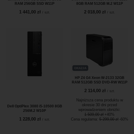
RAM 256GB SSD W11P
8GB RAM 512GB M.2 W11P
1 441,00 zł
2 018,00 zł
/
szt.
/
szt.
OKAZJA
HP Z4 G4 Xeon W-2133 32GB
RAM 512GB SSD DVD-RW W11P
2 114,00 zł
/
szt.
Najniższa cena produktu w
okresie 30 dni przed
Dell OptiPlex 3080 i5-10500 8GB
wprowadzeniem obniżki:
256M.2 W10P
1 509,00 zł
+40%
1 228,00 zł
Cena regularna:
5 299,00 zł
-60%
/
szt.