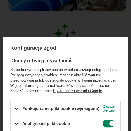
Konfiguracja zgód
×
Dołącz do newslettera Green
Dbamy o Twoją prywatność
Perfekcyjny balans jakości i
Computers
Sklep korzysta z plików cookie w celu realizacji usług zgodnie z
wyglądu
Polityką dotyczącą cookies
. Możesz określić warunki
Zgarnij jako pierwszy informacje o zniżkach i
przechowywania lub dostępu do cookie w Twojej przeglądarce.
rabatach w naszym sklepie!
Więcej informacji na temat warunków i prywatności można
znaleźć także na stronie
Prywatność i warunki Google
.
To urządzenie Klasy A oferuje pełną sprawność
...
lub zadzwoń od razu, aby odebrać
i
certyfikowaną niezawodność
. Znakomity
przy zamówieniu telefonicznym
Zawsze
Funkcjonalne pliki cookie (wymagane)
stan wizualny obejmuje drobne, niemalże
aktywne
50 zł rabatu!
niezauważalne ślady użytkowania. To idealna
Analityczne pliki cookie
propozycja dla firm, biur i osób prywatnych,
Rabat 50 zł przy zamówieniach powyżej 300 zł. Oferta