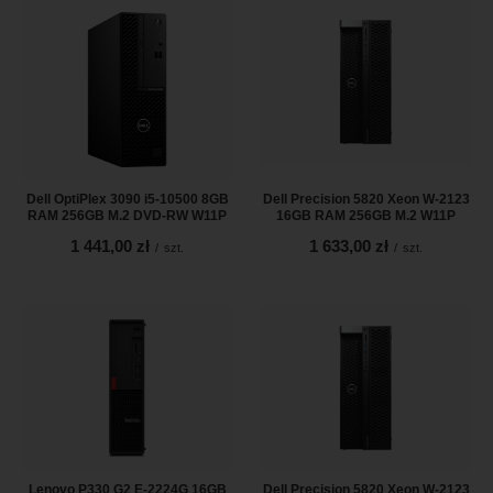
Dell OptiPlex 3090 i5-10500 8GB
Dell Precision 5820 Xeon W-2123
RAM 256GB M.2 DVD-RW W11P
16GB RAM 256GB M.2 W11P
1 441,00 zł
1 633,00 zł
/
szt.
/
szt.
Lenovo P330 G2 E-2224G 16GB
Dell Precision 5820 Xeon W-2123