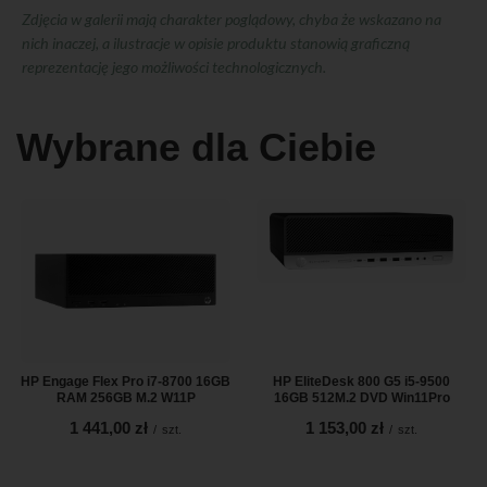
Zdjęcia w galerii mają charakter poglądowy, chyba że wskazano na
nich inaczej, a ilustracje w opisie produktu stanowią graficzną
reprezentację jego możliwości technologicznych.
Wybrane dla Ciebie
HP Engage Flex Pro i7-8700 16GB
HP EliteDesk 800 G5 i5-9500
RAM 256GB M.2 W11P
16GB 512M.2 DVD Win11Pro
1 441,00 zł
1 153,00 zł
/
szt.
/
szt.