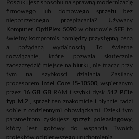
Poszukujesz sposobu na sprawną modernizację
firmowego lub domowego sprzętu bez
niepotrzebnego przepłacania? Używany
Komputer
OptiPlex 5090
w obudowie
SFF
to
świetny kompromis pomiędzy przystępną ceną
a pożądaną wydajnością. To świetne
rozwiązanie, które pozwala skutecznie
zaoszczędzić miejsce na biurku, nie tracąc przy
tym na szybkości działania. Zasilany
procesorem
Intel Core i5-10500
, wspieranym
przez
16 GB GB
RAM i szybki dysk
512 PCIe
typ M.2
, sprzęt ten znakomicie i płynnie radzi
sobie z codziennymi obowiązkami. Dzięki tym
parametrom zyskujesz
sprzęt poleasingowy
,
który jest gotowy do wsparcia Twoich
projektów od pierwszego uruchomienia.