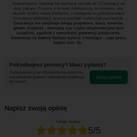
Gwarantujemy naprawę lub wymianę sprzętu do 12 miesięcy od
daty zakupu. Prosimy o kontakt telefoniczny ze sklepem, aby
określić krótko naturę problemu, a następnie za pośrednictwem
formularza reklamacji, proszę
zamówić kuriera lub paczkomat.
Gwarancja nie obejmuje lampy projektora, tuszy, tonerów,
głowic drukarek - stanowią one części eksploatacyjne tych
urządzeń, zgodnie z warunkami gwarancji producenta.
Gwarancja na baterię laptopa wynosi 3 miesiące - czas pracy
baterii min. 1h.
Potrzebujesz pomocy? Masz pytania?
Zadaj pytanie a my odpowiemy niezwłocznie,
Zadaj pytanie
najciekawsze pytania i odpowiedzi publikując
dla innych.
Napisz swoją opinię
Twoja ocena:
5/5