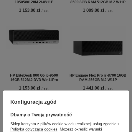
10505/8/128M.2/-/W11P
8500 8GB RAM 512GB M.2 W11P
1 153,00 zł
1 009,00 zł
/
szt.
/
szt.
HP EliteDesk 800 G5 i5-9500
HP Engage Flex Pro i7-8700 16GB
16GB 512M.2 DVD Win11Pro
RAM 256GB M.2 W11P
1 153,00 zł
1 441,00 zł
/
szt.
/
szt.
Konfiguracja zgód
Dbamy o Twoją prywatność
Sklep korzysta z plików cookie w celu realizacji usług zgodnie z
Polityką dotyczącą cookies
. Możesz określić warunki