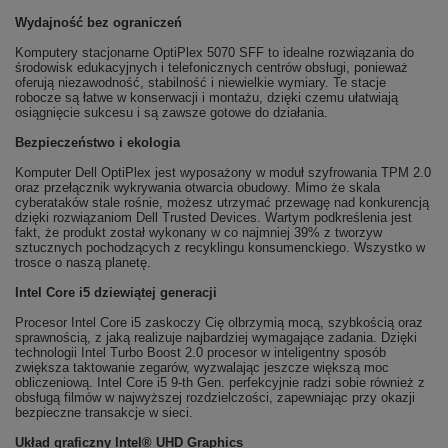
Wydajność bez ograniczeń
Komputery stacjonarne OptiPlex 5070 SFF to idealne rozwiązania do
środowisk edukacyjnych i telefonicznych centrów obsługi, ponieważ
oferują niezawodność, stabilność i niewielkie wymiary. Te stacje
robocze są łatwe w konserwacji i montażu, dzięki czemu ułatwiają
osiągnięcie sukcesu i są zawsze gotowe do działania.
Bezpieczeństwo i ekologia
Komputer Dell OptiPlex jest wyposażony w moduł szyfrowania TPM 2.0
oraz przełącznik wykrywania otwarcia obudowy. Mimo że skala
cyberataków stale rośnie, możesz utrzymać przewagę nad konkurencją
dzięki rozwiązaniom Dell Trusted Devices. Wartym podkreślenia jest
fakt, że produkt został wykonany w co najmniej 39% z tworzyw
sztucznych pochodzących z recyklingu konsumenckiego. Wszystko w
trosce o naszą planetę.
Intel Core i5 dziewiątej generacji
Procesor Intel Core i5 zaskoczy Cię olbrzymią mocą, szybkością oraz
sprawnością, z jaką realizuje najbardziej wymagające zadania. Dzięki
technologii Intel Turbo Boost 2.0 procesor w inteligentny sposób
zwiększa taktowanie zegarów, wyzwalając jeszcze większą moc
obliczeniową. Intel Core i5 9-th Gen. perfekcyjnie radzi sobie również z
obsługą filmów w najwyższej rozdzielczości, zapewniając przy okazji
bezpieczne transakcje w sieci.
Układ graficzny Intel® UHD Graphics