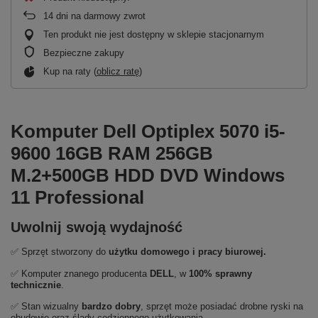
14
dni na darmowy zwrot
Ten produkt nie jest dostępny w sklepie stacjonarnym
Bezpieczne zakupy
Kup na raty (
oblicz ratę
)
Komputer Dell Optiplex 5070 i5-
9600 16GB RAM 256GB
M.2+500GB HDD DVD Windows
11 Professional
Uwolnij swoją wydajność
✅ Sprzęt stworzony do
użytku domowego
i
pracy biurowej.
✅ Komputer znanego producenta
DELL
, w
100% sprawny
technicznie
.
✅ Stan wizualny
bardzo dobry
, sprzęt może posiadać drobne ryski na
obudowie oraz ślady codziennego użytkowania.