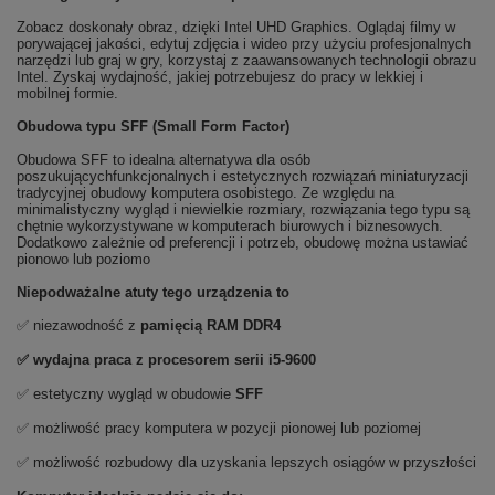
Zobacz doskonały obraz, dzięki Intel UHD Graphics. Oglądaj filmy w
porywającej jakości, edytuj zdjęcia i wideo przy użyciu profesjonalnych
narzędzi lub graj w gry, korzystaj z zaawansowanych technologii obrazu
Intel. Zyskaj wydajność, jakiej potrzebujesz do pracy w lekkiej i
mobilnej formie.
Obudowa typu SFF (Small Form Factor)
Obudowa SFF to idealna alternatywa dla osób
poszukującychfunkcjonalnych i estetycznych rozwiązań miniaturyzacji
tradycyjnej obudowy komputera osobistego. Ze względu na
minimalistyczny wygląd i niewielkie rozmiary, rozwiązania tego typu są
chętnie wykorzystywane w komputerach biurowych i biznesowych.
Dodatkowo zależnie od preferencji i potrzeb, obudowę można ustawiać
pionowo lub poziomo
Niepodważalne atuty tego urządzenia to
✅ niezawodność z
pamięcią RAM DDR4
✅ wydajna praca z p
rocesorem serii i5-9600
✅ estetyczny wygląd w obudowie
SFF
✅ możliwość pracy komputera w pozycji pionowej lub poziomej
✅ możliwość rozbudowy dla uzyskania lepszych osiągów w przyszłości