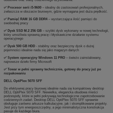
✅
Procesor serii i5-9600
– idealny do zastosowań profesjonalnych,
zwłaszcza w obszarze biurowym, gdzie wymagana jest duża prędkość.
✅
Pami
ęć RAM 16 GB DDR4
– wystarczająca ilość pamięci do
swobodnej pracy
✅
Dysk SSD M.2 256 GB
– szybki dysk wykonany w nowej technologii,
który umożliwia sprawną pracę i błyskawiczne działanie systemu
operacyjnego
✅ Dysk 500 GB HDD
- stabilny oraz bezpieczny dysk o dużej
pojemności idealnie nada się jako magazyn danych
✅
System operacyjny Windows 11 PRO
– świeżo zainstalowany,
najnowsze dzieło firmy Microsoft
✅ Towar w pełni sprawny technicznie, gotowy do pracy już po
rozpakowaniu
DELL OptiPlex 5070 SFF
Do efektywnej pracy biurowej idealnie nada się kompaktowy desktop
DELL OptiPlex 5070 SFF. Niewielka, elegancka obudowa mieści
podzespoły, które w pełni pokrywają technologiczne zapotrzebowanie
codziennych zadań. Desktop DELL OptiPlex 5070 SFF sprawnie
obsługuje zarówno arkusze kalkulacyjne, jak i skomplikowane projekty.
Jest przy tym energooszczędny, a jego minimalistyczna konstrukcja
pasuje do każdego biura.