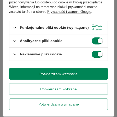
przechowywania lub dostępu do cookie w Twojej przeglądarce.
Więcej informacji na temat warunków i prywatności można
znaleźć także na stronie
Prywatność i warunki Google
.
Dell Precision 5820 Xeon W-2123
Lenovo P330 E-2124 16GB RAM
16GB RAM 256GB M.2 W11P
256GB SSD W11P
Zawsze
Funkcjonalne pliki cookie (wymagane)
1 633,00 zł
961,00 zł
aktywne
/
szt.
/
szt.
Analityczne pliki cookie
Reklamowe pliki cookie
Chcesz się w czymś upewnić lub
masz dodatkowe pytanie?
Potwierdzam wszystkie
Skorzystaj z naszej pomocy!
Potwierdzam wybrane
+48 796 758 658
info@greencomputers.pl
Potwierdzam wymagane
Zapytaj o ten produkt