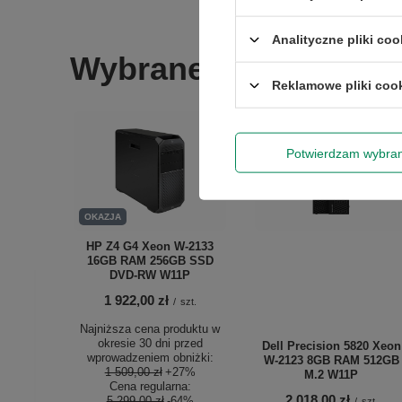
Analityczne pliki coo
Wybrane dla Ciebie
Reklamowe pliki coo
Potwierdzam wybra
OKAZJA
HP Z4 G4 Xeon W-2133
16GB RAM 256GB SSD
DVD-RW W11P
1 922,00 zł
/
szt.
Najniższa cena produktu w
okresie 30 dni przed
Dell Precision 5820 Xeon
wprowadzeniem obniżki:
W-2123 8GB RAM 512GB
1 509,00 zł
+27%
M.2 W11P
Cena regularna:
2 018,00 zł
5 299,00 zł
-64%
/
szt.