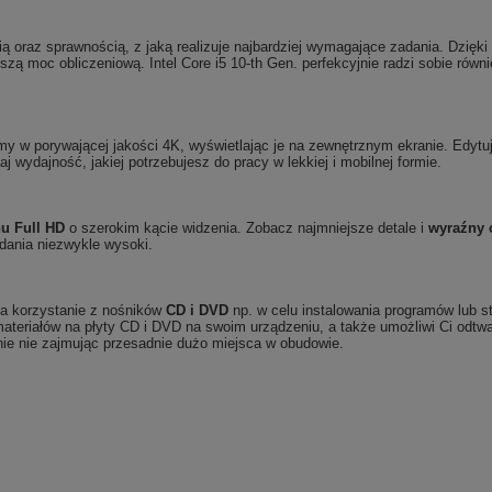
 oraz sprawnością, z jaką realizuje najbardziej wymagające zadania. Dzięki t
ą moc obliczeniową. Intel Core i5 10-th Gen. perfekcyjnie radzi sobie równi
my w porywającej jakości 4K, wyświetlając je na zewnętrznym ekranie. Edytuj 
j wydajność, jakiej potrzebujesz do pracy w lekkiej i mobilnej formie.
nu Full HD
o szerokim kącie widzenia. Zobacz najmniejsze detale i
wyraźny 
dania niezwykle wysoki.
ia korzystanie z nośników
CD i DVD
np. w celu instalowania programów lub 
materiałów na płyty CD i DVD na swoim urządzeniu, a także umożliwi Ci odt
ie nie zajmując przesadnie dużo miejsca w obudowie.