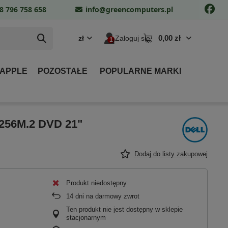
8 796 758 658
info@greencomputers.pl
0,00 zł
zł
Zaloguj się
 APPLE
POZOSTAŁE
POPULARNE MARKI
 256M.2 DVD 21"
Dodaj do listy zakupowej
Produkt niedostępny
14
dni na darmowy zwrot
Ten produkt nie jest dostępny w sklepie
stacjonarnym