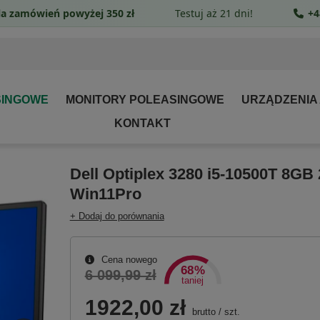
a zamówień powyżej 350 zł
Testuj aż 21 dni!
+4
SINGOWE
MONITORY POLEASINGOWE
URZĄDZENIA
KONTAKT
Dell Optiplex 3280 i5-10500T 8GB
Win11Pro
+ Dodaj do porównania
Cena nowego
68%
6 099,99 zł
taniej
1922,00 zł
brutto
/
szt.