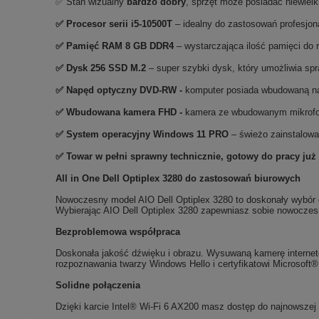
✅ Stan wizualny
bardzo dobry
, sprzęt może posiadać niewiel
✅
Procesor serii i5-10500T
– idealny do zastosowań profesjo
✅
Pami
ęć RAM 8 GB DDR4
– wystarczająca ilość pamięci do 
✅
Dysk 256 SSD M.2
– super szybki dysk, który umożliwia sp
✅ Napęd optyczny DVD-RW -
komputer posiada wbudowaną 
✅ Wbudowana kamera FHD -
kamera ze wbudowanym mikrofon
✅
System operacyjny Windows 11 PRO
– świeżo zainstalowa
✅ Towar w pełni sprawny technicznie, gotowy do pracy już
All in One Dell Optiplex 3280 do zastosowań biurowych
Nowoczesny model AIO Dell Optiplex 3280 to doskonały wybór d
Wybierając AIO Dell Optiplex 3280 zapewniasz sobie nowocze
Bezproblemowa współpraca
Doskonała jakość dźwięku i obrazu. Wysuwaną kamerę interneto
rozpoznawania twarzy Windows Hello i certyfikatowi Microsoft®
Solidne połączenia
Dzięki karcie Intel® Wi-Fi 6 AX200 masz dostęp do najnowszej 