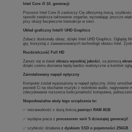
Intel Core i5 10. generacji
Procesor Intel Core i5 zaskoczy Cię olbrzymią mocą, szybkością
sposób zwiększa taktowanie zegarów, wyzwalając jeszcze większ
przy okazji bezpieczne transakcje w sieci.
Układ graficzny Intel® UHD Graphics
Zobacz doskonały obraz, dzięki Intel UHD Graphics. Oglądaj fil
gry, korzystaj z zaawansowanych technologii obrazu Intel. Zyska
Rozdzielczość Full HD
Zanurz się w świat
obrazu wysokiej jakości
, za pomocą
ekra
dzięki czemu doznania będą bardzo realistyczne a komfort oglą
Zainstalowany napęd optyczny
Komputer został wyposażony w napęd optyczny, który umożliw
pozwoli Ci na słuchanie muzyki z nośników audio, nagrywanie 
zdecydowanie rozszerza funkcjonalność komputera, jednocześn
Niepodważalne atuty tego urządzenia to:
✅ niezawodność z dużą ilością
pamięci RAM 8GB
✅ wydajna praca z
procesorem serii 5 dziesiątej generacji!
✅ szybkość działania
z dyskiem SSD o pojemności 256GB