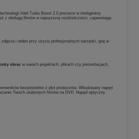
echnologii Intel Turbo Boost 2.0 procesor w inteligentny
eż z obsługą filmów w najwyższej rozdzielczości, zapewniając
zdjęcia i wideo przy użyciu profesjonalnych narzędzi, graj w
ostry obraz
w swoich projektach, plikach czy prezentacjach,
sterowników bezpośrednio z płyt producenta. Wbudowany napęd
warzanie Twoich ulubionych filmów na DVD. Napęd optyczny