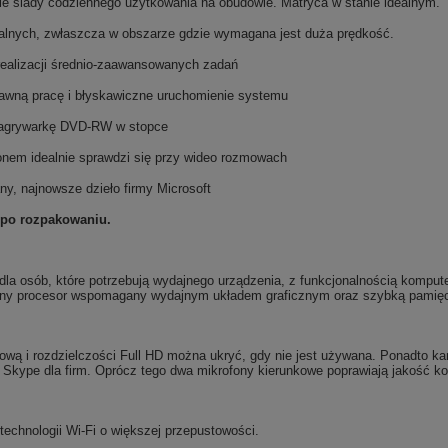
kie ślady codziennego użytkowania na obudowie. Matryca w stanie idealnym.
nalnych, zwłaszcza w obszarze gdzie wymagana jest duża prędkość.
realizacji średnio-zaawansowanych zadań
rawną pracę i błyskawiczne uruchomienie systemu
nagrywarkę DVD-RW w stopce
em idealnie sprawdzi się przy wideo rozmowach
ny, najnowsze dzieło firmy Microsoft
 po rozpakowaniu.
la osób, które potrzebują wydajnego urządzenia, z funkcjonalnością komput
sny procesor wspomagany wydajnym układem graficznym oraz szybką pamięcią
wą i rozdzielczości Full HD można ukryć, gdy nie jest używana. Ponadto ka
 Skype dla firm. Oprócz tego dwa mikrofony kierunkowe poprawiają jakość ko
technologii Wi-Fi o większej przepustowości.