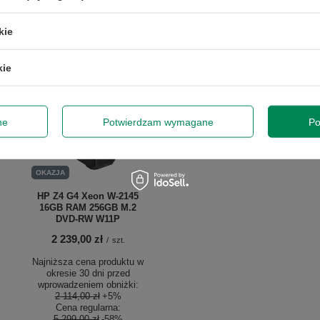
kie
kie
ne
Potwierdzam wymagane
Po
OKAZJA
HP Z4 G4 Xeon W-2145
16GB RAM 256GB M.2
DVD-RW W11P
2 239,00 zł
/
szt.
Najniższa cena produktu w
okresie 30 dni przed
wprowadzeniem obniżki:
2 114,00 zł
+5%
Cena regularna:
5 299,00 zł
-58%