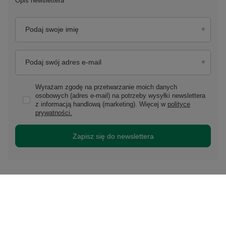
Opis newslettera
Podaj swoje imię
Podaj swój adres e-mail
Wyrażam zgodę na przetwarzanie moich danych
osobowych (adres e-mail) na potrzeby wysyłki newslettera
z informacją handlową (marketing). Więcej w
polityce
prywatności.
Zapisz się do newslettera
Zamówienia