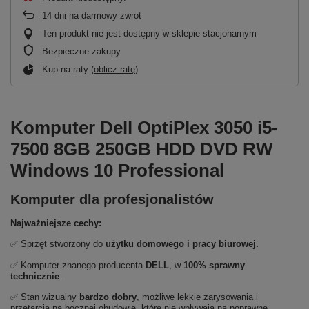
14
dni na darmowy zwrot
Ten produkt nie jest dostępny w sklepie stacjonarnym
Bezpieczne zakupy
Kup na raty (
oblicz ratę
)
Komputer Dell OptiPlex 3050 i5-
7500 8GB 250GB HDD DVD RW
Windows 10 Professional
Komputer dla profesjonalistów
Najważniejsze cechy:
✅ Sprzęt stworzony do
użytku domowego
i
pracy biurowej.
✅ Komputer znanego producenta
DELL
, w
100% sprawny
technicznie
.
✅ Stan wizualny
bardzo dobry
, możliwe
lekkie zarysowania i
przetarcia na bocznej obudowie, które nie wpływają na poprawne