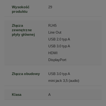
Wysokość
29
produktu
Złącza
RJ45
zewnętrzne
Line Out
płyty głównej
USB 2.0 typ A
USB 3.0 typ A
HDMI
DisplayPort
Złącza obudowy
USB 3.0 typ A
mini jack 3,5 (audio)
Klasa
A