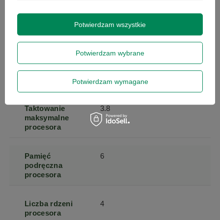
procesora
Potwierdzam wszystkie
Seria procesora
Intel Core i5
Potwierdzam wybrane
Taktowanie
3.4
bazowe
procesora
Potwierdzam wymagane
Taktowanie
3.8
maksymalne
procesora
Pamięć
6
podręczna
procesora
Liczba rdzeni
4
procesora