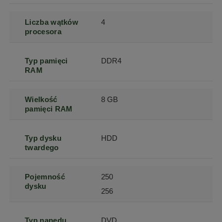
Liczba wątków
4
procesora
Typ pamięci
DDR4
RAM
Wielkość
8 GB
pamięci RAM
Typ dysku
HDD
twardego
Pojemność
250
dysku
256
Typ napędu
DVD