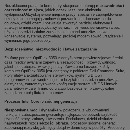
Niezakłócona praca: te komputery stacjonarne oferują
niezawodność i
oszczędność miejsca
, jakich oczekujesz, bez obniżenia
wydajności.Odzyskaj swoje miejsce pracy: specjalnie zaprojektowane
osłony kabli pomagają zachować porządek i są dopasowane do
obudowy, dzięki czemu pozwalają stworzyć bardziej efektywne i
atrakcyjne miejsce pracy.Łatwy serwis: możliwość serwisowania bez
użycia narzędzi i zdalne zarządzanie in-band umożliwia łatwą
konserwację systemu, pozwalając prościej modernizować urządzenie i
wymieniać jego podzespoły.
Bezpieczeństwo, niezawodność i łatwe zarządzanie
Zaufany partner: OptiPlex 3050 z certyfikatem potwierdzającym średni
czas między awariami zapewnia niezawodność i przewidywalność,
jakich potrzebujesz w swojej pracy. Zawsze na bieżąco: każdy
komputer OptiPlex 3050 jest dostępny z pakietem Dell Command Suite,
który ułatwia aktualizowanie sterowników, systemu BIOS i
oprogramowania wewnętrznego. Te bezpłatne narzędzia umożliwiają
elastyczną, zautomatyzowaną konfigurację systemu BIOS i innych
parametrów w całej firmie, co ułatwia bezpieczne i przewidywalne
zarządzanie całą flotą komputerów
Procesor Intel Core i5 siódmej generacji
Niespotykana moc i dynamika
w połączeniu z wbudowanymi
funkcjami zabezpieczeń gwarantuje najlepszą do potrzeb szybkość i
płynność pracy, zabawy i tworzenia. Dodatkowo, dzięki obsłudze
najwyższych rozdzielczości obrazu
, procesory siódmej generacji
zapewniają rozrywkę jak nigdy dotąd w domu czy w podróży. Procesory