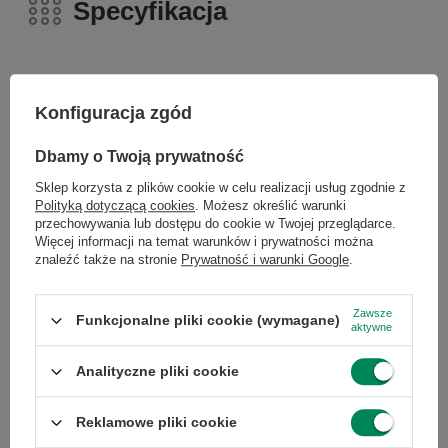
Specyfikacja
Konfiguracja zgód
Marka
Dell
Dbamy o Twoją prywatność
Seria
Optiplex
Sklep korzysta z plików cookie w celu realizacji usług zgodnie z
Polityką dotyczącą cookies
. Możesz określić warunki
przechowywania lub dostępu do cookie w Twojej przeglądarce.
Gwarancja
Gwarancja na 12
Więcej informacji na temat warunków i prywatności można
miesięcy
znaleźć także na stronie
Prywatność i warunki Google
.
Zawsze
Marka
Dell
Funkcjonalne pliki cookie (wymagane)
aktywne
Analityczne pliki cookie
Model
Optiplex 3050 SFF
Reklamowe pliki cookie
Model
i5-7500