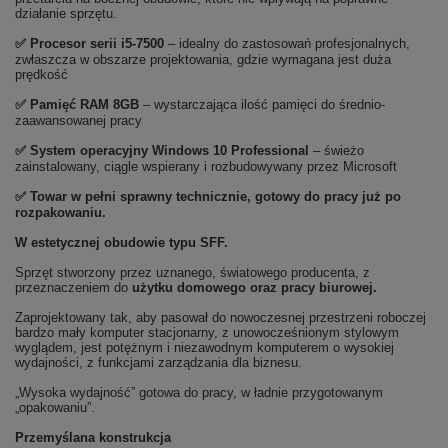
działanie sprzętu.
✅
Procesor serii i5-7500
– idealny do zastosowań profesjonalnych,
zwłaszcza w obszarze projektowania, gdzie wymagana jest duża
prędkość
✅
Pami
ęć RAM 8GB
– wystarczająca ilość pamięci do średnio-
zaawansowanej pracy
✅
System operacyjny Windows 10 Professional
– świeżo
zainstalowany, ciągle wspierany i rozbudowywany przez Microsoft
✅ Towar w pełni sprawny technicznie, gotowy do pracy już po
rozpakowaniu.
W estetycznej obudowie typu SFF.
Sprzęt stworzony przez uznanego, światowego producenta, z
przeznaczeniem do
użytku domowego oraz
pracy biurowej.
Zaprojektowany tak, aby pasował do nowoczesnej przestrzeni roboczej
bardzo mały komputer stacjonarny, z unowocześnionym stylowym
wyglądem, jest potężnym i niezawodnym komputerem o wysokiej
wydajności, z funkcjami zarządzania dla biznesu.
„Wysoka wydajność” gotowa do pracy, w ładnie przygotowanym
„opakowaniu”.
Przemyślana konstrukcja