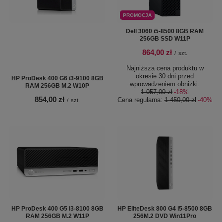
PROMOCJA
Dell 3060 i5-8500 8GB RAM
256GB SSD W11P
864,00 zł
/
szt.
Najniższa cena produktu w
okresie 30 dni przed
HP ProDesk 400 G6 i3-9100 8GB
wprowadzeniem obniżki:
RAM 256GB M.2 W10P
1 057,00 zł
-18%
854,00 zł
Cena regularna:
1 450,00 zł
-40%
/
szt.
HP ProDesk 400 G5 i3-8100 8GB
HP EliteDesk 800 G4 i5-8500 8GB
RAM 256GB M.2 W11P
256M.2 DVD Win11Pro