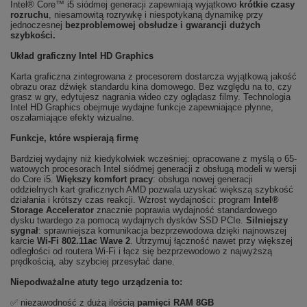
Intel® Core™ i5 siódmej generacji zapewniają wyjątkowo
krótkie czasy
rozruchu
, niesamowitą rozrywkę i niespotykaną dynamikę przy
jednoczesnej
bezproblemowej obsłudze i gwarancji dużych
szybkości.
Układ graficzny Intel HD Graphics
Karta graficzna zintegrowana z procesorem dostarcza wyjątkową jakość
obrazu oraz dźwięk standardu kina domowego. Bez względu na to, czy
grasz w gry, edytujesz nagrania wideo czy oglądasz filmy. Technologia
Intel HD Graphics obejmuje wydajne funkcje zapewniające płynne,
oszałamiające efekty wizualne.
Funkcje, które wspierają firmę
Bardziej wydajny niż kiedykolwiek wcześniej: opracowane z myślą o 65-
watowych procesorach Intel siódmej generacji z obsługą modeli w wersji
do Core i5.
Większy komfort pracy
: obsługa nowej generacji
oddzielnych kart graficznych AMD pozwala uzyskać większą szybkość
działania i krótszy czas reakcji. Wzrost wydajności: program
Intel®
Storage Accelerator
znacznie poprawia wydajność standardowego
dysku twardego za pomocą wydajnych dysków SSD PCIe.
Silniejszy
sygnał
: sprawniejsza komunikacja bezprzewodowa dzięki najnowszej
karcie
Wi-Fi 802.11ac Wave 2
. Utrzymuj łączność nawet przy większej
odległości od routera Wi-Fi i łącz się bezprzewodowo z najwyższą
prędkością, aby szybciej przesyłać dane.
Niepodważalne atuty tego urządzenia to:
✅ niezawodność z dużą ilością
pamięci RAM 8GB