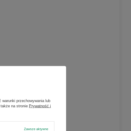
ć warunki przechowywania lub
 także na stronie
Prywatność i
Zawsze aktywne