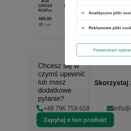
8GB
HDD
256GB
SSD
128SSD
DVD-RW
M.2
DVD-R
W10Pro
W11P
W10H
W10P
Analityczne pliki coo
689,00
854,00
534,00
534,00
zł
zł
zł
zł
/
szt.
/
szt.
/
szt.
/
szt.
Reklamowe pliki coo
Potwierdzam wybra
Chcesz się w
czymś upewnić
lub masz
Skorzystaj
dodatkowe
pytanie?
+48 796 758 658
info@
Zapytaj o ten produkt