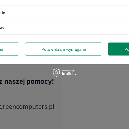
W
kie
kie
ne
Potwierdzam wymagane
Po
 z naszej pomocy!
greencomputers.pl