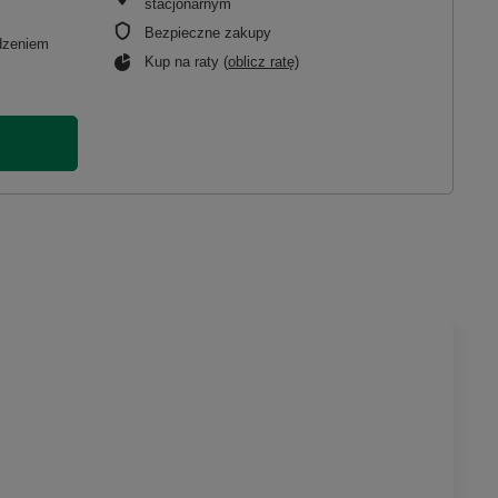
stacjonarnym
Bezpieczne zakupy
adzeniem
Kup na raty (
oblicz ratę
)