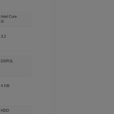
Intel Core
i3
e
3.2
DDR3L
4 GB
HDD