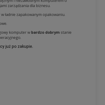
potężnym i niezawodnym komputerem o
jami zarządzania dla biznesu.
y w ładnie zapakowanym opakowaniu.
owe.
ngowy komputer w
bardzo dobrym
stanie
peracyjnego.
y już po zakupie.