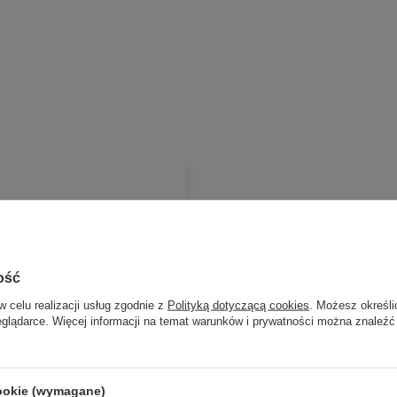
e
ość
w celu realizacji usług zgodnie z
Polityką dotyczącą cookies
. Możesz określi
sk
eglądarce. Więcej informacji na temat warunków i prywatności można znaleźć
cookie (wymagane)