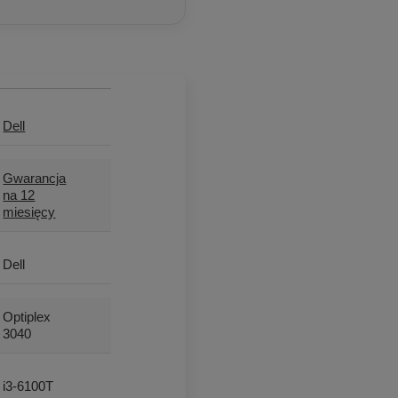
Dell
Gwarancja
na 12
miesięcy
Dell
Optiplex
3040
i3-6100T