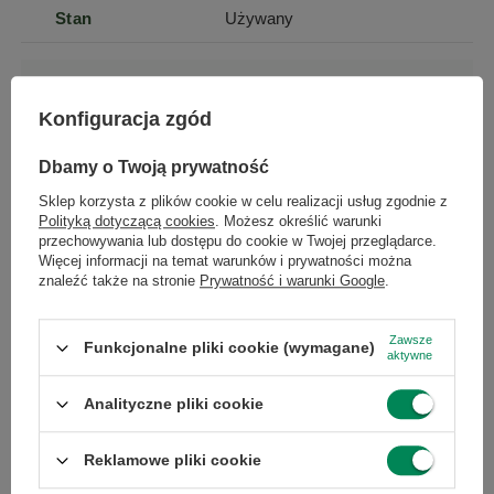
Stan
Używany
Klasa
A
Konfiguracja zgód
Stan
zastępcze
Dbamy o Twoją prywatność
opakowania
Sklep korzysta z plików cookie w celu realizacji usług zgodnie z
Polityką dotyczącą cookies
. Możesz określić warunki
Zasilacz w
Tak
przechowywania lub dostępu do cookie w Twojej przeglądarce.
zestawie
Więcej informacji na temat warunków i prywatności można
znaleźć także na stronie
Prywatność i warunki Google
.
Zawsze
Funkcjonalne pliki cookie (wymagane)
Podmiot odpowiedzialny
|
Informacje o bezpieczeństwie
aktywne
...
Analityczne pliki cookie
GWARANCJA NA 12 MIESIĘCY
Reklamowe pliki cookie
Gwarantujemy naprawę lub wymianę sprzętu do 12 miesięcy od