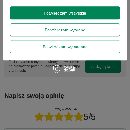
daty zakupu. Prosimy o kontakt telefoniczny ze sklepem, aby
określić krótko naturę problemu, a następnie za pośrednictwem
formularza reklamacji, proszę
zamówić kuriera lub paczkomat.
Potwierdzam wszystkie
Wyrażam zgodę na przetwarzanie danych osobowych
Gwarancja nie obejmuje lampy projektora, tuszy, tonerów,
na potrzeby newslettera. Więcej w
polityce
głowic drukarek - stanowią one części eksploatacyjne tych
prywatności
.
urządzeń, zgodnie z warunkami gwarancji producenta.
Gwarancja na baterię laptopa wynosi 3 miesiące - czas pracy
Potwierdzam wybrane
baterii min. 1h.
Potwierdzam wymagane
Potrzebujesz pomocy? Masz pytania?
Zadaj pytanie a my odpowiemy niezwłocznie,
Zadaj pytanie
najciekawsze pytania i odpowiedzi publikując
dla innych.
Napisz swoją opinię
Twoja ocena:
5/5