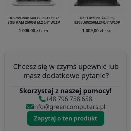
HP ProBook 640 G8 i5-1135G7
Dell Latitude 7400 i5-
8GB RAM 256GB M.2 14'' W11P
8265U/8/256M.2/-/14''/W10P
1 009,00 zł
1 009,00 zł
/
szt.
/
szt.
Chcesz się w czymś upewnić lub
masz dodatkowe pytanie?
Skorzystaj z naszej pomocy!
+48 796 758 658
info@greencomputers.pl
Zapytaj o ten produkt