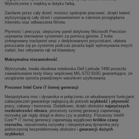
Wykończenie z miękką w dotyku farbą.
Zasilanie przez cały dzień: możesz spokojnie pracować, dzięki baterii
wytrzymującej cały dzień i usprawnieniom w zakresie przeglądania
Internetu oraz odtwarzania filmów.
Płynność i precyzja: ulepszony panel dotykowy Microsoft Precision
usprawnia sterowanie systemem za pomocą gestów. Z kolei
zintegrowany trackpoint wraz z dedykowanymi przyciskami, ułatwia
poruszanie się po systemie podczas pisania bądź wykonywania innych
zadań, bez odrywania rąk od klawiatury
Maksymalna niezawodność
Wytrzymała, trwała obudowa notebooka Dell Latitude 7490 przeszła
zaawansowane testy klasy wojskowej MIL-STD 810G gwarantujące, że
urządzenie sprosta prawdziwym warunkom użytkowania.
Procesor Intel Core i7 ósmej generacji
Niespotykana moc i dynamika w połączeniu ze wbudowanymi funkcjami
zabezpieczeń gwarantuje najlepszą do potrzeb
szybkość i płynność
pracy, zabawy i tworzenia. Dodatkowo, dzięki obsłudze
najwyższych
rozdzielczości obrazu
, procesory szóstej generacji zapewniają
rozrywkę jak nigdy dotąd w domu czy w podróży. Procesory Intel®
Core™ i7 ósmej generacji zapewniają wyjątkowo
krótkie czasy
rozruchu
, niesamowitą rozrywkę i niespotykaną dynamikę przy
jednoczesnej bezproblemowej obsłudze i
gwarancji dużych
szybkości
.