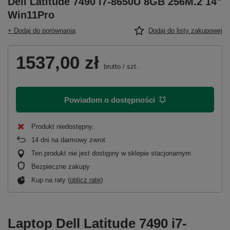
Dell Latitude 7490 i7-8650U 8GB 256M.2 14"
Win11Pro
+ Dodaj do porównania
Dodaj do listy zakupowej
1537,00 zł
brutto
/
szt.
Powiadom o dostępności
Produkt niedostępny
14
dni na darmowy zwrot
Ten produkt nie jest dostępny w sklepie stacjonarnym
Bezpieczne zakupy
Kup na raty (
oblicz ratę
)
Laptop Dell Latitude 7490 i7-