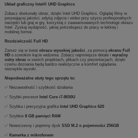
Układ graficzny Intel® UHD Graphics
Zobacz doskonały obraz, dzięki Intel UHD Graphics. Oglądaj filmy w
porywającej jakości, edytuj zdjęcia i wideo przy użyciu profesjonalnych
narzędzi lub graj w gry, korzystaj z zaawansowanych technologii obrazu
Intel. Zyskaj wydajność, jakiej potrzebujesz do pracy w lekkiej i
mobilnej formie.
Rozdzielczość Full HD
Zanurz się w świat
obrazu wysokiej jakości
, za pomocą
ekranu Full
HD
o szerokim kącie widzenia. Zobacz najmniejsze detale i
wyraźny
ostry obraz
w swoich projektach, plikach czy prezentacjach, dzięki
czemu doznania będą bardzo realistyczne a komfort oglądania
niezwykle wysoki.
Niepodważalne atuty tego sprzętu to:
✅ Niezawodność i szybkość działania
✅ Szybki procesor
Intel Core i7-8650U
✅ Szybka i precyzyjna grafika
Intel UHD Graphics 620
✅ Szybkie
8 GB pamięci RAM
✅ Nowoczesny i pojemny dysk
SSD M.2 o pojemności 256GB
✅
Kamerka z mikrofonem