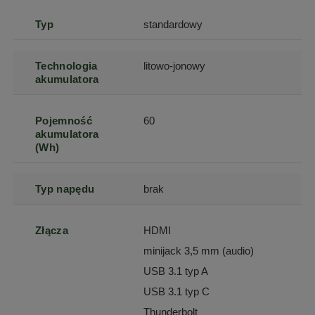
Typ
standardowy
Technologia
litowo-jonowy
akumulatora
Pojemność
60
akumulatora
(Wh)
Typ napędu
brak
Złącza
HDMI
minijack 3,5 mm (audio)
USB 3.1 typ A
USB 3.1 typ C
Thunderbolt