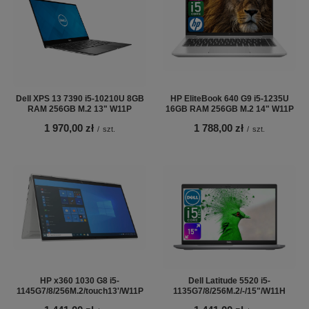
Dell XPS 13 7390 i5-10210U 8GB
HP EliteBook 640 G9 i5-1235U
RAM 256GB M.2 13" W11P
16GB RAM 256GB M.2 14" W11P
1 970,00 zł
1 788,00 zł
/
szt.
/
szt.
HP x360 1030 G8 i5-
Dell Latitude 5520 i5-
1145G7/8/256M.2/touch13'/W11P
1135G7/8/256M.2/-/15"/W11H