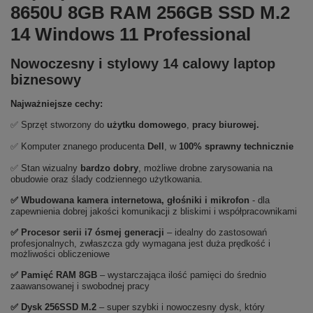
8650U 8GB RAM 256GB SSD M.2
14 Windows 11 Professional
Nowoczesny i stylowy 14 calowy laptop
biznesowy
Najważniejsze cechy:
✅ Sprzęt stworzony do
użytku domowego
,
pracy biurowej.
✅ Komputer znanego producenta
Dell
, w
100% sprawny technicznie
✅ Stan wizualny
bardzo
dobry
, możliwe drobne zarysowania na
obudowie oraz ślady codziennego użytkowania.
✅ Wbudowana kamera internetowa, głośniki i mikrofon
- dla
zapewnienia dobrej jakości komunikacji z bliskimi i współpracownikami
✅
Procesor serii i7 ósmej generacji
– idealny do zastosowań
profesjonalnych, zwłaszcza gdy wymagana jest duża prędkość i
możliwości obliczeniowe
✅
Pami
ęć RAM 8GB
– wystarczająca ilość pamięci do średnio
zaawansowanej i swobodnej pracy
✅
Dysk 256SSD M.2
– super szybki i nowoczesny dysk, który