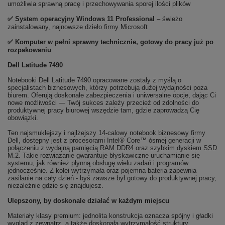
umożliwia sprawną pracę i przechowywania sporej ilości plików
✅
System operacyjny Windows 11 Professional
– świeżo
zainstalowany, najnowsze dzieło firmy Microsoft
✅ Komputer w pełni sprawny technicznie, gotowy do pracy już po
rozpakowaniu
Dell Latitude 7490
Notebooki Dell Latitude 7490 opracowane zostały z myślą o
specjalistach biznesowych, którzy potrzebują dużej wydajności poza
biurem. Oferują doskonałe zabezpieczenia i uniwersalne opcje, dając Ci
nowe możliwości — Twój sukces zależy przecież od zdolności do
produktywnej pracy biurowej wszędzie tam, gdzie zaprowadzą Cię
obowiązki.
Ten najsmuklejszy i najlżejszy 14-calowy notebook biznesowy firmy
Dell, dostępny jest z procesorami Intel® Core™ ósmej generacji w
połączeniu z wydajną pamięcią RAM DDR4 oraz szybkim dyskiem SSD
M.2. Takie rozwiązanie gwarantuje błyskawiczne uruchamianie się
systemu, jak również płynną obsługę wielu zadań i programów
jednocześnie. Z kolei wytrzymała oraz pojemna bateria zapewnia
zasilanie na cały dzień - byś zawsze był gotowy do produktywnej pracy,
niezależnie gdzie się znajdujesz.
Ulepszony, by doskonale działać w każdym miejscu
Materiały klasy premium: jednolita konstrukcja oznacza spójny i gładki
wygląd z zewnątrz, a także doskonałą wytrzymałość struktury.