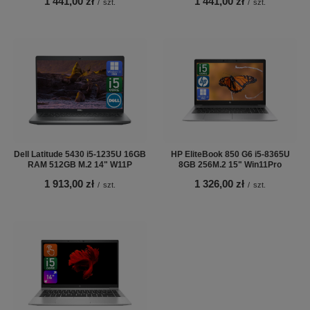
1 441,00 zł
1 441,00 zł
/
szt.
/
szt.
Dell Latitude 5430 i5-1235U 16GB
HP EliteBook 850 G6 i5-8365U
RAM 512GB M.2 14" W11P
8GB 256M.2 15" Win11Pro
1 913,00 zł
1 326,00 zł
/
szt.
/
szt.