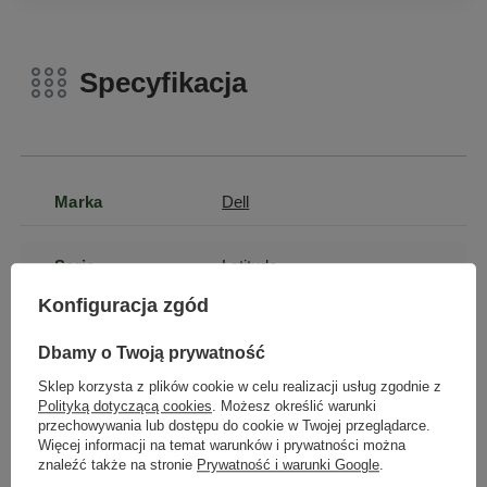
Specyfikacja
Marka
Dell
Seria
Latitude
Konfiguracja zgód
Gwarancja
Gwarancja na 12
×
Dołącz do newslettera Green
miesięcy
Dbamy o Twoją prywatność
Computers
Sklep korzysta z plików cookie w celu realizacji usług zgodnie z
Polityką dotyczącą cookies
. Możesz określić warunki
Marka
Dell
Zgarnij jako pierwszy informacje o zniżkach i
przechowywania lub dostępu do cookie w Twojej przeglądarce.
rabatach w naszym sklepie!
Więcej informacji na temat warunków i prywatności można
znaleźć także na stronie
Prywatność i warunki Google
.
Stan
Używany