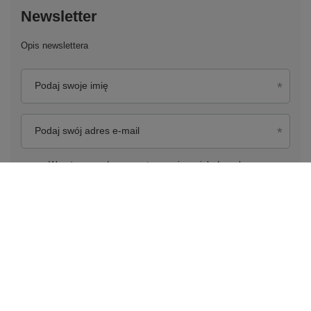
Newsletter
Opis newslettera
Podaj swoje imię
Podaj swój adres e-mail
Wyrażam zgodę na przetwarzanie moich danych
osobowych (adres e-mail) na potrzeby wysyłki newslettera
z informacją handlową (marketing). Więcej w
polityce
prywatności.
Zapisz się do newslettera