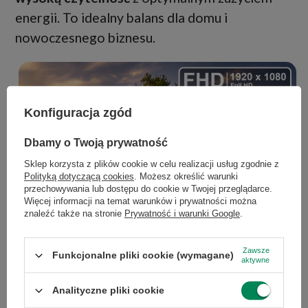
energii. To idealny balans dla domu i
nowoczesnego biznesu.
Konfiguracja zgód
×
Dołącz do newslettera Green
Dbamy o Twoją prywatność
Computers
Sklep korzysta z plików cookie w celu realizacji usług zgodnie z
Polityką dotyczącą cookies
. Możesz określić warunki
Zgarnij jako pierwszy informacje o zniżkach i
przechowywania lub dostępu do cookie w Twojej przeglądarce.
rabatach w naszym sklepie!
Więcej informacji na temat warunków i prywatności można
znaleźć także na stronie
Prywatność i warunki Google
.
...
lub zadzwoń od razu, aby odebrać
przy zamówieniu telefonicznym
Zawsze
Funkcjonalne pliki cookie (wymagane)
aktywne
50 zł rabatu!
Analityczne pliki cookie
Rabat 50 zł przy zamówieniach powyżej 300 zł. Oferta