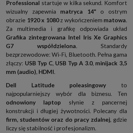
Professional
startuje w kilka sekund. Komfort
wizualny zapewnia
matryca 14"
o ostrym
obrazie
1920 x 1080
z wykończeniem
matowa
.
Za multimedia i grafikę odpowiada układ
Grafika zintegrowana Intel Iris Xe Graphics
G7 współdzielona
. Standardy
bezprzewodowe: Wi-Fi, Bluetooth. Pełna gama
złączy:
USB Typ C
,
USB Typ A 3.0
,
minijack 3,5
mm (audio)
,
HDMI
.
Dell Latitude poleasingowy
to
najpopularniejszy wybór dla biznesu. Ten
odnowiony laptop
słynie z pancernej
konstrukcji i długiej żywotności. Polecany dla
firm, studentów oraz do pracy zdalnej
, gdzie
liczy się stabilność i profesjonalizm.