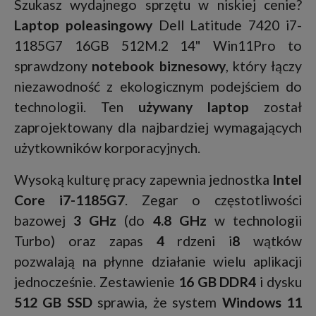
Szukasz wydajnego sprzętu w niskiej cenie?
Laptop poleasingowy
Dell Latitude 7420 i7-
1185G7 16GB 512M.2 14" Win11Pro to
sprawdzony
notebook biznesowy
, który łączy
niezawodność z ekologicznym podejściem do
technologii. Ten
używany laptop
został
zaprojektowany dla najbardziej wymagających
użytkowników korporacyjnych.
Wysoką kulturę pracy zapewnia jednostka
Intel
Core i7-1185G7
. Zegar o częstotliwości
bazowej
3 GHz
(do
4.8 GHz
w technologii
Turbo) oraz zapas
4
rdzeni i
8
wątków
pozwalają na płynne działanie wielu aplikacji
jednocześnie. Zestawienie
16 GB DDR4
i dysku
512 GB SSD
sprawia, że system
Windows 11