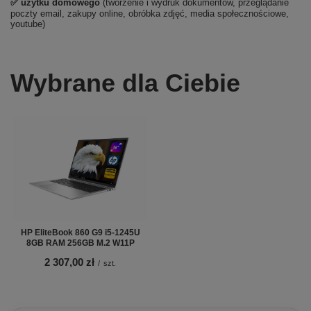
✅ użytku domowego
(tworzenie i wydruk dokumentów, przeglądanie
poczty email, zakupy online, obróbka zdjęć, media społecznościowe,
youtube)
Wybrane dla Ciebie
HP EliteBook 860 G9 i5-1245U
8GB RAM 256GB M.2 W11P
2 307,00 zł
/
szt.