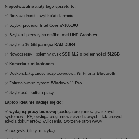
Niepodważalne atuty tego sprzętu to:
✅ Niezawodność i szybkość działania
✅ Szybki procesor
Intel Core i7-10610U
✅ Szybka i precyzyjna grafika
Intel UHD Graphics
✅ Szybkie
16 GB pamięci RAM DDR4
✅ Nowoczesny i pojemny dysk
SSD M.2 o pojemności 512GB
✅
Kamerka z mikrofonem
✅ Doskonała łączność bezprzewodowa
Wi-Fi
oraz
Bluetooth
✅ Zainstalowany system
Windows 11 Pro
✅ Szybkość i kultura pracy
Laptop idealnie nadaje się do:
✅
wydajnej pracy biurowej
(obsługa programów graficznych i
systemów ERP, obsługa programów sprzedażowych i fakturowych,
edycja dokumentów, wyliczenia, tworzenie stron www)
✅
rozrywki
(filmy, muzyka)