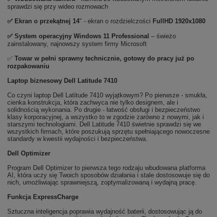
sprawdzi się przy wideo rozmowach
✅ Ekran o przekątnej 14
" - ekran o rozdzielczości
FullHD 1920x1080
✅
System operacyjny Windows 11 Professional
– świeżo
zainstalowany, najnowszy system firmy Microsoft
✅
Towar w pełni sprawny technicznie, gotowy do pracy już po
rozpakowaniu
Laptop biznesowy Dell Latitude 7410
Co czyni laptop Dell Latitude 7410 wyjątkowym? Po pierwsze - smukła,
cienka konstrukcja, która zachwyca nie tylko designem, ale i
solidnością wykonania. Po drugie - łatwość obsługi i bezpieczeństwo
klasy korporacyjnej, a wszystko to w zgodzie zarówno z nowymi, jak i
starszymi technologiami. Dell Latitude 7410 świetnie sprawdzi się we
wszystkich firmach, które poszukują sprzętu spełniającego nowoczesne
standardy w kwestii wydajności i bezpieczeństwa.
Dell Optimizer
Program Dell Optimizer to pierwsza tego rodzaju wbudowana platforma
AI, która uczy się Twoich sposobów działania i stale dostosowuje się do
nich, umożliwiając sprawniejszą, zoptymalizowaną i wydajną pracę.
Funkcja ExpressCharge
Sztuczna inteligencja poprawia wydajność baterii, dostosowując ją do