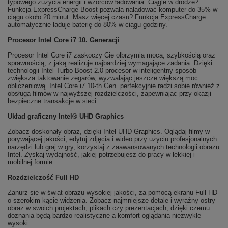
typowego zużycia energii i wzorców ładowania. Ciągle w drodze?
Funkcja ExpressCharge Boost pozwala naładować komputer do 35% w
ciągu około 20 minut. Masz więcej czasu? Funkcja ExpressCharge
automatycznie ładuje baterię do 80% w ciągu godziny.
Procesor Intel Core i7 10. Generacji
Procesor Intel Core i7 zaskoczy Cię olbrzymią mocą, szybkością oraz
sprawnością, z jaką realizuje najbardziej wymagające zadania. Dzięki
technologii Intel Turbo Boost 2.0 procesor w inteligentny sposób
zwiększa taktowanie zegarów, wyzwalając jeszcze większą moc
obliczeniową. Intel Core i7 10-th Gen. perfekcyjnie radzi sobie również z
obsługą filmów w najwyższej rozdzielczości, zapewniając przy okazji
bezpieczne transakcje w sieci.
Układ graficzny Intel® UHD Graphics
Zobacz doskonały obraz, dzięki Intel UHD Graphics. Oglądaj filmy w
porywającej jakości, edytuj zdjęcia i wideo przy użyciu profesjonalnych
narzędzi lub graj w gry, korzystaj z zaawansowanych technologii obrazu
Intel. Zyskaj wydajność, jakiej potrzebujesz do pracy w lekkiej i
mobilnej formie.
Rozdzielczość Full HD
Zanurz się w świat obrazu wysokiej jakości, za pomocą ekranu Full HD
o szerokim kącie widzenia. Zobacz najmniejsze detale i wyraźny ostry
obraz w swoich projektach, plikach czy prezentacjach, dzięki czemu
doznania będą bardzo realistyczne a komfort oglądania niezwykle
wysoki.