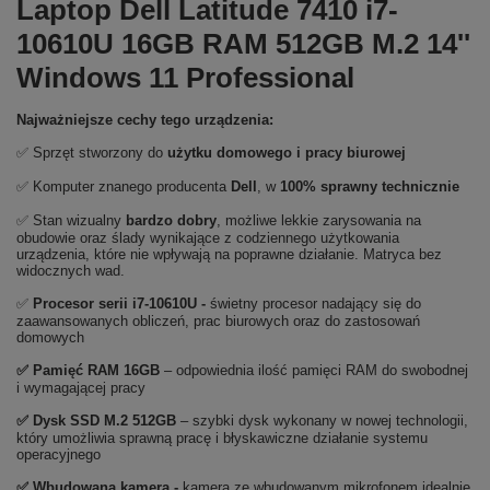
Laptop Dell Latitude 7410 i7-
10610U 16GB RAM 512GB M.2 14''
Windows 11 Professional
Najważniejsze cechy tego urządzenia:
✅ Sprzęt stworzony do
użytku domowego
i
pracy biurowej
✅ Komputer znanego producenta
Dell
, w
100% sprawny technicznie
✅ Stan wizualny
bardzo dobry
, możliwe lekkie zarysowania na
obudowie oraz ślady wynikające z codziennego użytkowania
urządzenia, które nie wpływają na poprawne działanie. Matryca bez
widocznych wad.
✅
Procesor serii i7-10610U
-
świetny procesor nadający się do
zaawansowanych obliczeń, prac biurowych oraz do zastosowań
domowych
✅
Pami
ęć RAM 16GB
– odpowiednia ilość pamięci RAM do swobodnej
i wymagającej pracy
✅
Dysk SSD M.2 512GB
– szybki dysk wykonany w nowej technologii,
który umożliwia sprawną pracę i błyskawiczne działanie systemu
operacyjnego
✅ Wbudowana kamera -
kamera ze wbudowanym mikrofonem idealnie