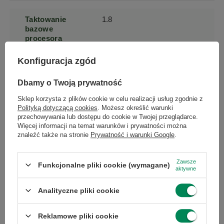
Taktowanie
1.8
bazowe
procesora
Konfiguracja zgód
Typ matrycy
VA
×
Dołącz do newslettera Green
Dbamy o Twoją prywatność
Computers
Wielkość
16 GB
Sklep korzysta z plików cookie w celu realizacji usług zgodnie z
pamięci RAM
Polityką dotyczącą cookies
. Możesz określić warunki
Zgarnij jako pierwszy informacje o zniżkach i
przechowywania lub dostępu do cookie w Twojej przeglądarce.
rabatach w naszym sklepie!
Więcej informacji na temat warunków i prywatności można
znaleźć także na stronie
Prywatność i warunki Google
.
Pamięć
8
podręczna
...
lub zadzwoń od razu, aby odebrać
procesora
przy zamówieniu telefonicznym
Zawsze
Funkcjonalne pliki cookie (wymagane)
aktywne
50 zł rabatu!
Liczba wątków
8
Analityczne pliki cookie
procesora
Rabat 50 zł przy zamówieniach powyżej 300 zł. Oferta
jednorazowa, nie łączy się z innymi promocjami i nie
obejmuje zamówień hurtowych.
Reklamowe pliki cookie
Liczba rdzeni
4