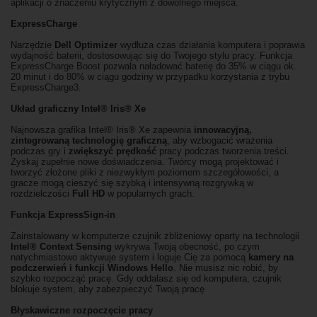
aplikacji o znaczeniu krytycznym z dowolnego miejsca.
ExpressCharge
Narzędzie
Dell Optimizer
wydłuża czas działania komputera i poprawia
wydajność baterii, dostosowując się do Twojego stylu pracy. Funkcja
ExpressCharge Boost pozwala naładować baterię do 35% w ciągu ok.
20 minut i do 80% w ciągu godziny w przypadku korzystania z trybu
ExpressCharge3.
Układ graficzny Intel® Iris® Xe
Najnowsza grafika Intel® Iris® Xe zapewnia
innowacyjną,
zintegrowaną technologię graficzną
, aby wzbogacić wrażenia
podczas gry i
zwiększyć prędkość
pracy podczas tworzenia treści.
Zyskaj zupełnie nowe doświadczenia. Twórcy mogą projektować i
tworzyć złożone pliki z niezwykłym poziomem szczegółowości, a
gracze mogą cieszyć się szybką i intensywną rozgrywką w
rozdzielczości
Full HD
w popularnych grach.
Funkcja ExpressSign-in
Zainstalowany w komputerze czujnik zbliżeniowy oparty na technologii
Intel® Context Sensing
wykrywa Twoją obecność, po czym
natychmiastowo aktywuje system i loguje Cię za pomocą
kamery na
podczerwień i funkcji Windows Hello
. Nie musisz nic robić, by
szybko rozpocząć pracę. Gdy oddalasz się od komputera, czujnik
blokuje system, aby zabezpieczyć Twoją pracę
Błyskawiczne rozpoczęcie pracy