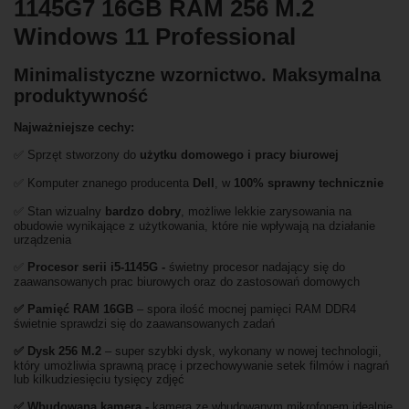
1145G7 16GB RAM 256 M.2
Windows 11 Professional
Minimalistyczne wzornictwo. Maksymalna
produktywność
Najważniejsze cechy:
✅ Sprzęt stworzony do
użytku domowego
i
pracy biurowej
✅ Komputer znanego producenta
Dell
, w
100% sprawny technicznie
✅ Stan wizualny
bardzo dobry
, możliwe lekkie zarysowania na
obudowie wynikające z użytkowania, które nie wpływają na działanie
urządzenia
✅
Procesor serii i5-1145G -
świetny procesor nadający się do
zaawansowanych prac biurowych oraz do zastosowań domowych
✅
Pami
ęć RAM 16GB
– spora ilość mocnej pamięci RAM DDR4
świetnie sprawdzi się do zaawansowanych zadań
✅
Dysk 256 M.2
– super szybki dysk, wykonany w nowej technologii,
który umożliwia sprawną pracę i przechowywanie setek filmów i nagrań
lub kilkudziesięciu tysięcy zdjęć
✅ Wbudowana kamera -
kamera ze wbudowanym mikrofonem idealnie