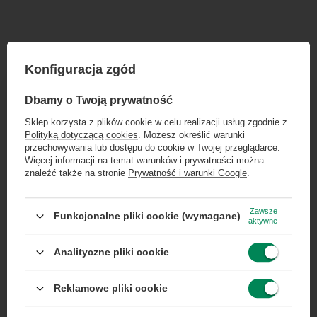
Marka
Dell
Konfiguracja zgód
×
Seria
Latitude
Dołącz do newslettera Green
Dbamy o Twoją prywatność
Computers
Sklep korzysta z plików cookie w celu realizacji usług zgodnie z
Gwarancja
Gwarancja na 12
Polityką dotyczącą cookies
. Możesz określić warunki
Zgarnij jako pierwszy informacje o zniżkach i
miesięcy
przechowywania lub dostępu do cookie w Twojej przeglądarce.
rabatach w naszym sklepie!
Więcej informacji na temat warunków i prywatności można
znaleźć także na stronie
Prywatność i warunki Google
.
Model
7320
...
lub zadzwoń od razu, aby odebrać
przy zamówieniu telefonicznym
Zawsze
Funkcjonalne pliki cookie (wymagane)
aktywne
50 zł rabatu!
Marka
Dell
Analityczne pliki cookie
Rabat 50 zł przy zamówieniach powyżej 300 zł. Oferta
Model
Intel Core i5-1145G7
jednorazowa, nie łączy się z innymi promocjami i nie
obejmuje zamówień hurtowych.
procesora
Reklamowe pliki cookie
Wyrażam zgodę na przetwarzanie danych osobowych