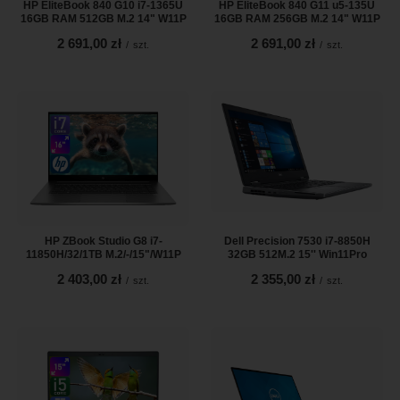
HP EliteBook 840 G10 i7-1365U
HP EliteBook 840 G11 u5-135U
16GB RAM 512GB M.2 14" W11P
16GB RAM 256GB M.2 14" W11P
2 691,00 zł
2 691,00 zł
/
szt.
/
szt.
HP ZBook Studio G8 i7-
Dell Precision 7530 i7-8850H
11850H/32/1TB M.2/-/15"/W11P
32GB 512M.2 15'' Win11Pro
2 403,00 zł
2 355,00 zł
/
szt.
/
szt.