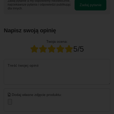
Zadaj pytanie a my odpowiemy niezwłocznie,
Zadaj pytanie
najciekawsze pytania i odpowiedzi publikując
dla innych.
Napisz swoją opinię
Twoja ocena:
5/5
Treść twojej opinii
Dodaj własne zdjęcie produktu: