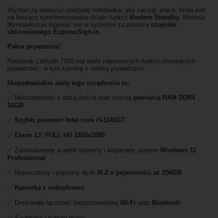
Wystarczy otworzyć pokrywę notebooka, aby zacząć pracę, która jest
na bieżąco synchronizowana dzięki funkcji
Modern Standby
. Możesz
błyskawicznie logować się w systemie za pomocą
czujnika
zbliżeniowego ExpressSign-in
.
Pełna prywatność
Notebook Latitude 7320 ma wiele najnowszych funkcji chroniących
prywatność, w tym kamerę z osłoną prywatności.
Niepodważalne atuty tego urządzenia to:
✅ Niezawodność z dużą ilością oraz mocną
pamięcią RAM DDR4
16GB
✅
Szybki procesor Intel core i5-1145G7
✅
Ekran
13
"
FULL HD 1920x1080
✅ Zainstalowany w pełni sprawny i wspierany system
Windows 11
Professional
✅ Nowoczesny i pojemny dysk
M.2 o pojemności aż 256GB
✅
Kamerka z mikrofonem
✅ Doskonała łączność bezprzewodowa
Wi-Fi
oraz
Bluetooth
✅ Szybkość i kultura pracy