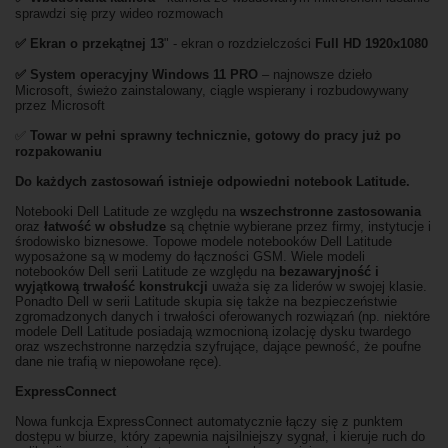
sprawdzi się przy wideo rozmowach
✅ Ekran o przekątnej 13
" - ekran o rozdzielczości
Full HD 1920x1080
✅
System operacyjny Windows 11 PRO
– najnowsze dzieło
Microsoft, świeżo zainstalowany, ciągle wspierany i rozbudowywany
przez Microsoft
✅
Towar w pełni sprawny technicznie, gotowy do pracy już po
rozpakowaniu
Do każdych zastosowań istnieje odpowiedni notebook Latitude.
Notebooki Dell Latitude ze względu na
wszechstronne zastosowania
oraz
łatwość w obsłudze
są chętnie wybierane przez firmy, instytucje i
środowisko biznesowe. Topowe modele notebooków Dell Latitude
wyposażone są w modemy do łączności GSM. Wiele modeli
notebooków Dell serii Latitude ze względu na
bezawaryjność i
wyjątkową trwałość konstrukcji
uważa się za liderów w swojej klasie.
Ponadto Dell w serii Latitude skupia się także na bezpieczeństwie
zgromadzonych danych i trwałości oferowanych rozwiązań (np. niektóre
modele Dell Latitude posiadają wzmocnioną izolację dysku twardego
oraz wszechstronne narzędzia szyfrujące, dające pewność, że poufne
dane nie trafią w niepowołane ręce).
ExpressConnect
Nowa funkcja ExpressConnect automatycznie łączy się z punktem
dostępu w biurze, który zapewnia najsilniejszy sygnał, i kieruje ruch do