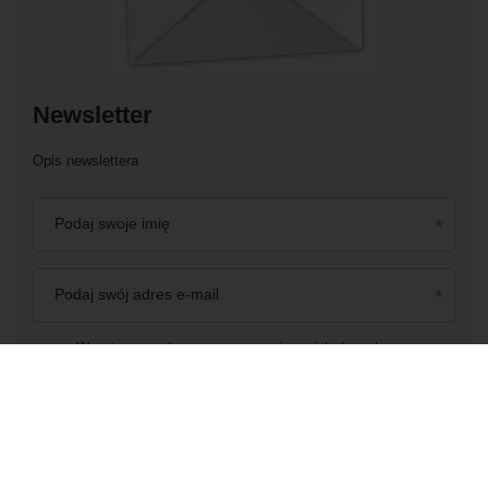
Newsletter
Opis newslettera
Podaj swoje imię
Podaj swój adres e-mail
Wyrażam zgodę na przetwarzanie moich danych
osobowych (adres e-mail) na potrzeby wysyłki newslettera
z informacją handlową (marketing). Więcej w
polityce
prywatności.
Zapisz się do newslettera