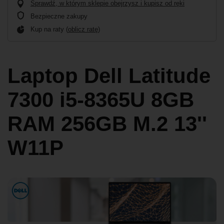
Sprawdź, w którym sklepie obejrzysz i kupisz od ręki
Bezpieczne zakupy
Kup na raty (
oblicz ratę
)
Laptop Dell Latitude
7300 i5-8365U 8GB
RAM 256GB M.2 13''
W11P