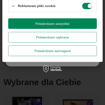
jednorazowa, nie łączy się z innymi promocjami i nie
obejmuje zamówień hurtowych.
Reklamowe pliki cookie
Wyrażam zgodę na przetwarzanie danych osobowych
na potrzeby newslettera. Więcej w
polityce
prywatności
.
Potwierdzam wszystkie
Potwierdzam wybrane
Zapisz się
Potwierdzam wymagane
Zdjęcia w galerii mają charakter poglądowy, chyba że wskazano na
Szanujemy Twoją prywatność – żadnego spamu.
nich inaczej, a ilustracje w opisie produktu stanowią graficzną
reprezentację jego możliwości technologicznych.
Wybrane dla Ciebie