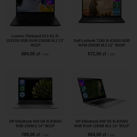
Lenovo Thinkpad X13 G1 i5-
10310U 8GB RAM 256GB M.2 13"
Dell Latitude 7280 i5-6300U 8GB
W11P
RAM 256GB M.2 12" W10P
884,00 zł
672,00 zł
/
szt.
/
szt.
HP EliteBook 840 G6 i5-8365U
HP EliteBook 840 G5 i5-8350U
8GB 256M.2 14" W11P
8GB RAM 128GB M.2 14" W11P
788,00 zł
864,00 zł
/
szt.
/
szt.