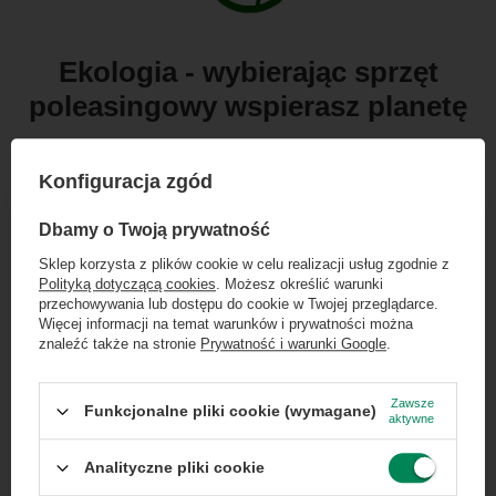
Ekologia - wybierając sprzęt
poleasingowy wspierasz planetę
Postaw na
mądre oszczędzanie
i wybierz
Konfiguracja zgód
poleasingowy
Laptop
. Zyskujesz klasę biznes
×
Dołącz do newslettera Green
Dbamy o Twoją prywatność
w świetnej cenie, redukując
ślad węglowy
i
Computers
Sklep korzysta z plików cookie w celu realizacji usług zgodnie z
elektrośmieci
w duchu
Zero Waste
. Z
Green
Polityką dotyczącą cookies
. Możesz określić warunki
Zgarnij jako pierwszy informacje o zniżkach i
Computers
oszczędzasz zasoby naturalne,
przechowywania lub dostępu do cookie w Twojej przeglądarce.
rabatach w naszym sklepie!
Więcej informacji na temat warunków i prywatności można
energię i wodę. Dołącz do świadomych
znaleźć także na stronie
Prywatność i warunki Google
.
klientów i ciesz się technologią z czystym
...
lub zadzwoń od razu, aby odebrać
sumieniem.
przy zamówieniu telefonicznym
Zawsze
Funkcjonalne pliki cookie (wymagane)
aktywne
50 zł rabatu!
Analityczne pliki cookie
Rabat 50 zł przy zamówieniach powyżej 300 zł. Oferta