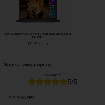
Dell Latitude 7300 i5-8365U 8GB RAM 256GB M.2
13'' W11P
711,00 zł
/
szt.
Napisz swoją opinię
Twoja ocena:
5/5
Treść twojej opinii