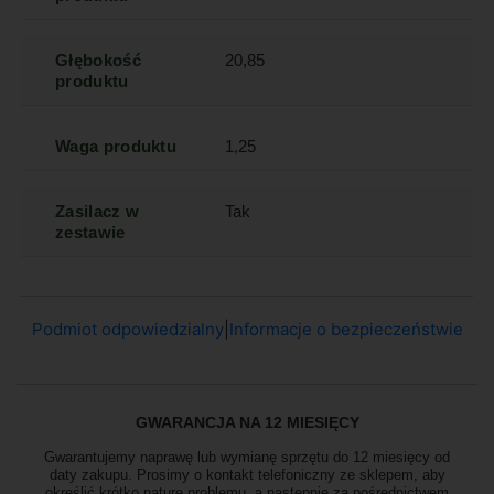
Głębokość
20,85
produktu
Waga produktu
1,25
Zasilacz w
Tak
zestawie
Podmiot odpowiedzialny
|
Informacje o bezpieczeństwie
GWARANCJA NA 12 MIESIĘCY
Gwarantujemy naprawę lub wymianę sprzętu do 12 miesięcy od
daty zakupu. Prosimy o kontakt telefoniczny ze sklepem, aby
określić krótko naturę problemu, a następnie za pośrednictwem