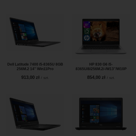
Dell Latitude 7400 i5-8365U 8GB
HP 830 G6 i5-
256M.2 14'' Win11Pro
8365U/8/256M.2/-/W13''/W10P
913,00 zł
854,00 zł
/
szt.
/
szt.