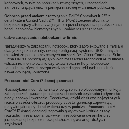
końcowych, w tym na nośnikach zewnętrznych, urządzeniach
samoszyfrujących oraz w pamięci masowej w chmurze publicznej.
Ochrona przed atakami:
rozwiązanie Dell™ ControlVault 2™ z
certyfikatem Control Vault 2™ FIPS 140-2 trzeciego stopnia to
bezpieczniejszy alternatywny system przechowywania i przetwarzania
haseł, szablonów biometrycznych i kodów bezpieczeństwa.
Łatwe zarządzanie notebookami w firmie
Najłatwiejszy w zarządzaniu notebook, który zaprojektowano z myślą o
elastycznej i zautomatyzowanej konfiguracji systemu BIOS i innych
ustawień za pomocą bezpłatnych narzędzi Dell Client Command Suite.
Firma Dell za pomocą wyjątkowych rozszerzeń technologii vPro ułatwia
wdrażanie, monitorowanie czy aktualizowanie floty notebooków
Latitude, jak również przeprowadzanie diagnostyki tych urządzeń -
nawet gdy będą wyłączone.
Procesor Intel Core i7 ósmej generacji
Niespotykana moc i dynamika w połączeniu ze wbudowanymi funkcjami
zabezpieczeń gwarantuje najlepszą do potrzeb
szybkość i płynność
pracy, zabawy i tworzenia. Dodatkowo, dzięki obsłudze
najwyższych
rozdzielczości obrazu
, procesory szóstej generacji zapewniają
rozrywkę jak nigdy dotąd w domu czy w podróży. Procesory Intel®
Core™ i7 ósmej generacji zapewniają wyjątkowo
krótkie czasy
rozruchu
, niesamowitą rozrywkę i niespotykaną dynamikę przy
jednoczesnej bezproblemowej obsłudze i
gwarancji dużych
szybkości
.