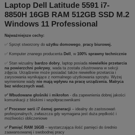
Laptop Dell Latitude 5591 i7-
8850H 16GB RAM 512GB SSD M.2
Windows 11 Professional
Najważniejsze cechy:
✅ Sprzęt stworzony do
użytku domowego
,
pracy biurowej.
✅ Komputer znanego producenta
Dell
, w
100% sprawny technicznie
✅ Stan wizualny
bardzo
dobry
, laptop posiada
niewielkie przetarcia
na powierzchni pokrywy
, wada ta została zilustrowana w sekcji
zdjęcia. Urządzenie może posiadać także niewielkie przetarcia i
zarysowania wynikające z normalnego użytkowania sprzętu. Wyżej
wymienione wady
nie mają wpływu na pracę urządzenia.
Matryca
bez widocznych wad.
✅ Wbudowane głośniki i mikrofon
- dla zapewnienia dobrej jakości
komunikacji z bliskimi i współpracownikami
✅
Procesor serii i7 ósmej generacji
– idealny do zastosowań
profesjonalnych, zwłaszcza gdy wymagana jest duża prędkość i
możliwości obliczeniowe
✅
Pami
ęć RAM 16GB
– wystarczająca ilość pamięci do średnio
zaawansowanej i swobodnej pracy