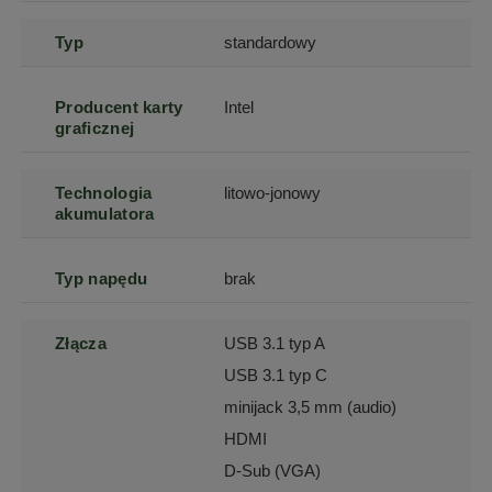
Typ
standardowy
Producent karty
Intel
graficznej
Technologia
litowo-jonowy
akumulatora
Typ napędu
brak
Złącza
USB 3.1 typ A
USB 3.1 typ C
minijack 3,5 mm (audio)
HDMI
D-Sub (VGA)