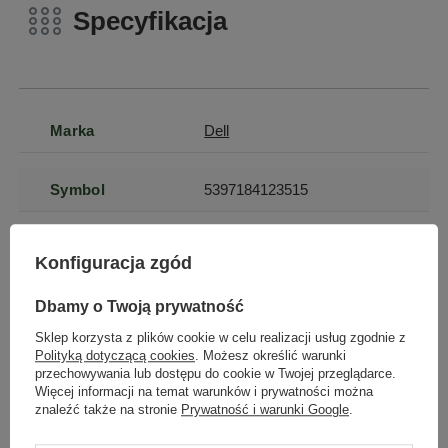
Specyfikacja
Marka
Dell
Symbol
5397184123515
Seria
Latitude
Konfiguracja zgód
Dbamy o Twoją prywatność
Gwarancja
Gwarancja na 12
miesięcy
Sklep korzysta z plików cookie w celu realizacji usług zgodnie z
Polityką dotyczącą cookies
. Możesz określić warunki
przechowywania lub dostępu do cookie w Twojej przeglądarce.
Marka
Dell
Więcej informacji na temat warunków i prywatności można
znaleźć także na stronie
Prywatność i warunki Google
.
Stan
Używany