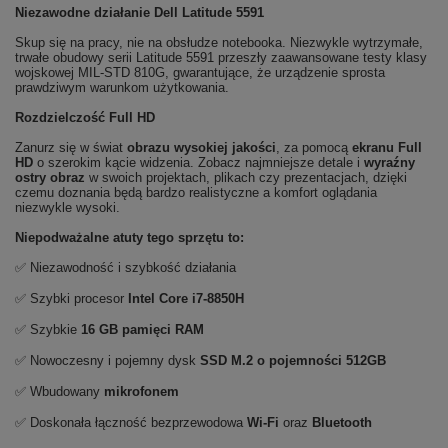
Niezawodne działanie Dell Latitude 5591
Skup się na pracy, nie na obsłudze notebooka. Niezwykle wytrzymałe,
trwałe obudowy serii Latitude 5591 przeszły zaawansowane testy klasy
wojskowej MIL-STD 810G, gwarantujące, że urządzenie sprosta
prawdziwym warunkom użytkowania.
Rozdzielczość Full HD
Zanurz się w świat
obrazu wysokiej jakości
, za pomocą
ekranu Full
HD
o szerokim kącie widzenia. Zobacz najmniejsze detale i
wyraźny
ostry obraz
w swoich projektach, plikach czy prezentacjach, dzięki
czemu doznania będą bardzo realistyczne a komfort oglądania
niezwykle wysoki.
Niepodważalne atuty tego sprzętu to:
✅ Niezawodność i szybkość działania
✅ Szybki procesor
Intel Core i7-8850H
✅ Szybkie
16 GB pamięci RAM
✅ Nowoczesny i pojemny dysk
SSD M.2 o pojemności 512GB
✅ Wbudowany
mikrofonem
✅ Doskonała łączność bezprzewodowa
Wi-Fi
oraz
Bluetooth