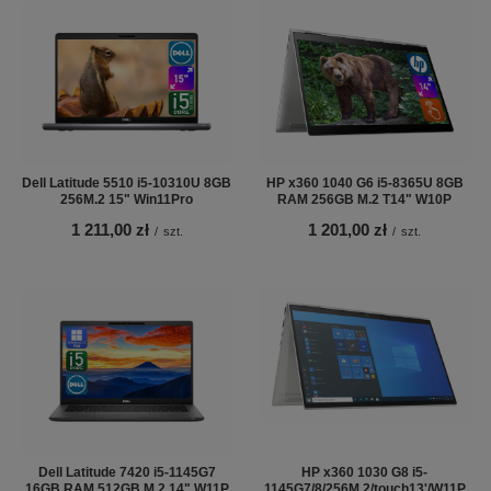
Dell Latitude 5510 i5-10310U 8GB
HP x360 1040 G6 i5-8365U 8GB
256M.2 15" Win11Pro
RAM 256GB M.2 T14" W10P
1 211,00 zł
1 201,00 zł
/
szt.
/
szt.
Dell Latitude 7420 i5-1145G7
HP x360 1030 G8 i5-
16GB RAM 512GB M.2 14" W11P
1145G7/8/256M.2/touch13'/W11P