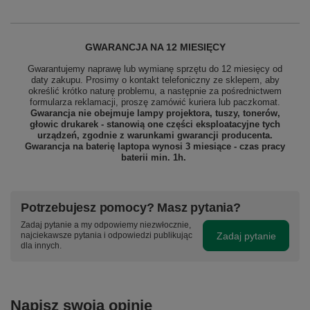
GWARANCJA NA 12 MIESIĘCY
Gwarantujemy naprawę lub wymianę sprzętu do 12 miesięcy od
daty zakupu. Prosimy o kontakt telefoniczny ze sklepem, aby
określić krótko naturę problemu, a następnie za pośrednictwem
formularza reklamacji, proszę
zamówić kuriera lub paczkomat.
Gwarancja nie obejmuje lampy projektora, tuszy, tonerów,
głowic drukarek - stanowią one części eksploatacyjne tych
urządzeń, zgodnie z warunkami gwarancji producenta.
Gwarancja na baterię laptopa wynosi 3 miesiące - czas pracy
baterii min. 1h.
Potrzebujesz pomocy? Masz pytania?
Zadaj pytanie a my odpowiemy niezwłocznie,
Zadaj pytanie
najciekawsze pytania i odpowiedzi publikując
dla innych.
Napisz swoją opinię