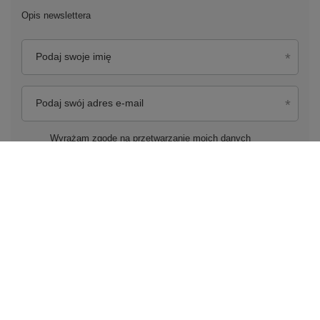
Opis newslettera
Podaj swoje imię
Podaj swój adres e-mail
Wyrażam zgodę na przetwarzanie moich danych
osobowych (adres e-mail) na potrzeby wysyłki newslettera
z informacją handlową (marketing). Więcej w
polityce
prywatności.
Zapisz się do newslettera
Zamówienia