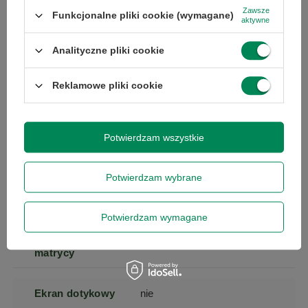
Zawsze
Funkcjonalne pliki cookie (wymagane)
aktywne
Model
Latitude 5591
Analityczne pliki cookie
Model
Intel Core i7-8850H
Reklamowe pliki cookie
procesora
Przekątna
15.6
Potwierdzam wszystkie
ekranu
Potwierdzam wybrane
Rozdzielczość
1920 x 1080
(px)
Potwierdzam wymagane
Powłoka
matowa
matrycy
Ekran dotykowy
nie