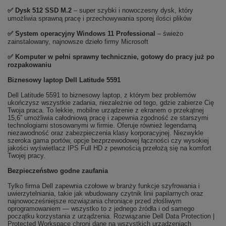
✅
Dysk 512 SSD M.2
– super szybki i nowoczesny dysk, który
umożliwia sprawną pracę i przechowywania sporej ilości plików
✅
System operacyjny Windows 11 Professional
– świeżo
zainstalowany, najnowsze dzieło firmy Microsoft
✅ Komputer w pełni sprawny technicznie, gotowy do pracy już po
rozpakowaniu
Biznesowy laptop Dell Latitude 5591
Dell Latitude 5591 to biznesowy laptop, z którym bez problemów
ukończysz wszystkie zadania, niezależnie od tego, gdzie zabierze Cię
Twoja praca. To lekkie, mobilne urządzenie z ekranem o przekątnej
15,6” umożliwia całodniową pracę i zapewnia zgodność ze starszymi
technologiami stosowanymi w firmie. Oferuje również legendarną
niezawodność oraz zabezpieczenia klasy korporacyjnej. Niezwykle
szeroka gama portów, opcje bezprzewodowej łączności czy wysokiej
jakości wyświetlacz IPS Full HD z pewnością przełożą się na komfort
Twojej pracy.
Bezpieczeństwo godne zaufania
Tylko firma Dell zapewnia czołowe w branży funkcje szyfrowania i
uwierzytelniania, takie jak wbudowany czytnik linii papilarnych oraz
najnowocześniejsze rozwiązania chroniące przed złośliwym
oprogramowaniem — wszystko to z jednego źródła i od samego
początku korzystania z urządzenia. Rozwiązanie Dell Data Protection |
Protected Workspace chroni dane na wszystkich urządzeniach