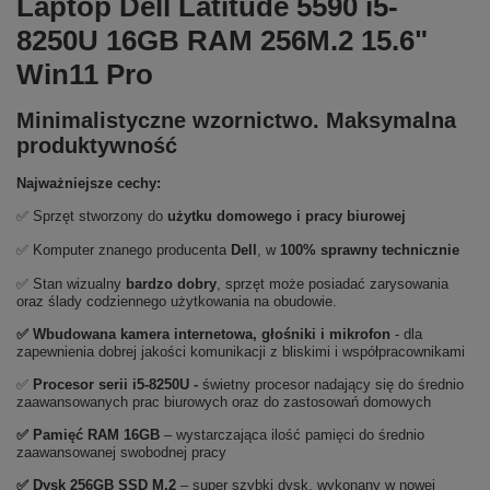
Laptop Dell Latitude 5590 i5-
8250U 16GB RAM 256M.2 15.6"
Win11 Pro
Minimalistyczne wzornictwo. Maksymalna
produktywność
Najważniejsze cechy:
✅ Sprzęt stworzony do
użytku domowego
i
pracy biurowej
✅ Komputer znanego producenta
Dell
, w
100% sprawny technicznie
✅ Stan wizualny
bardzo dobry
, sprzęt może posiadać zarysowania
oraz ślady codziennego użytkowania na obudowie.
✅ Wbudowana kamera internetowa, głośniki i mikrofon
- dla
zapewnienia dobrej jakości komunikacji z bliskimi i współpracownikami
✅
Procesor serii i5-8250U -
świetny procesor nadający się do średnio
zaawansowanych prac biurowych oraz do zastosowań domowych
✅
Pami
ęć RAM 16GB
– wystarczająca ilość pamięci do średnio
zaawansowanej swobodnej pracy
✅
Dysk 256GB SSD M.2
– super szybki dysk, wykonany w nowej