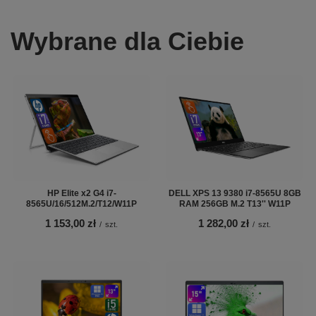
Wybrane dla Ciebie
HP Elite x2 G4 i7-
DELL XPS 13 9380 i7-8565U 8GB
8565U/16/512M.2/T12/W11P
RAM 256GB M.2 T13'' W11P
1 153,00 zł
1 282,00 zł
/
szt.
/
szt.