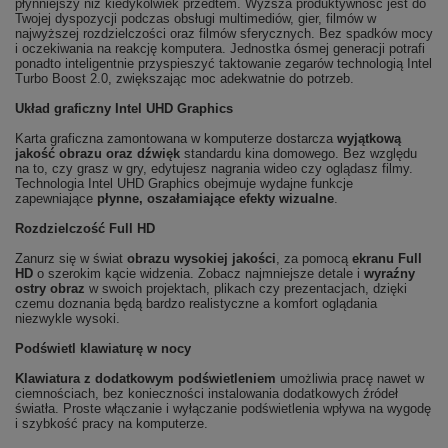
płynniejszy niż kiedykolwiek przedtem. Wyższa produktywność jest do
Twojej dyspozycji podczas obsługi multimediów, gier, filmów w
najwyższej rozdzielczości oraz filmów sferycznych. Bez spadków mocy
i oczekiwania na reakcję komputera. Jednostka ósmej generacji potrafi
ponadto inteligentnie przyspieszyć taktowanie zegarów technologią Intel
Turbo Boost 2.0, zwiększając moc adekwatnie do potrzeb.
Układ graficzny Intel UHD Graphics
Karta graficzna zamontowana w komputerze dostarcza
wyjątkową
jakość obrazu oraz dźwięk
standardu kina domowego. Bez względu
na to, czy grasz w gry, edytujesz nagrania wideo czy oglądasz filmy.
Technologia Intel UHD Graphics obejmuje wydajne funkcje
zapewniające
płynne, oszałamiające efekty wizualne
.
Rozdzielczość Full HD
Zanurz się w świat
obrazu wysokiej jakości
, za pomocą
ekranu Full
HD
o szerokim kącie widzenia. Zobacz najmniejsze detale i
wyraźny
ostry obraz
w swoich projektach, plikach czy prezentacjach, dzięki
czemu doznania będą bardzo realistyczne a komfort oglądania
niezwykle wysoki.
Podświetl klawiaturę w nocy
Klawiatura z dodatkowym podświetleniem
umożliwia pracę nawet w
ciemnościach, bez konieczności instalowania dodatkowych źródeł
światła. Proste włączanie i wyłączanie podświetlenia wpływa na wygodę
i szybkość pracy na komputerze.