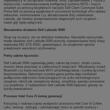
Najłatwiejszy w zarządzaniu notebook, który zaprojektowano z myślą o
elastycznej i zautomatyzowanej konfiguracji systemu BIOS i innych
ustawień za pomocą bezpłatnych narzędzi Dell Client Command Suite.
Firma Dell za pomocą wyjątkowych rozszerzeń technologii vPro ułatwia
wdrażanie, monitorowanie czy aktualizowanie floty notebooków
Latitude, jak również przeprowadzanie diagnostyki tych urządzeń -
nawet gdy będą wyłączone.
Niezawodne działanie Dell Latitude 5590
Skup się na pracy, nie na obsłudze notebooka. Niezwykle wytrzymałe,
trwałe obudowy serii Latitude 5590 przeszły zaawansowane testy klasy
wojskowej MIL-STD 810G, gwarantujące, że urządzenie sprosta
prawdziwym warunkom użytkowania.
Pełny zakres łączności
Dell Latitude 5590 zapewniają pełny zakres łączności, dzięki czemu
możesz łatwo pracować w zatłoczonych miejscach. Wbudowany moduł
Bluetooth czy karta sieciowa Wi-Fi umożliwiają łatwą i szybką łączność
bezprzewodową. Natomiast szeroka gama portów daje możliwość
podłączenia większości funkcjonujących na rynku technologicznym
urządzeń, takich jak zewnętrzne ekrany, smartfony, pamięci przenośne
czy projektory. Z notebookiem Dell Latitude 5590 będziesz gotowy na
każdą ewentualność.
Procesor Intel Core i5 ósmej generacji
Korzystaj z nadzwyczajnej wydajności procesora Intel Core i5 Coffee
Lake, tworząc, edytując i udostępniając treści w sposób szybszy i