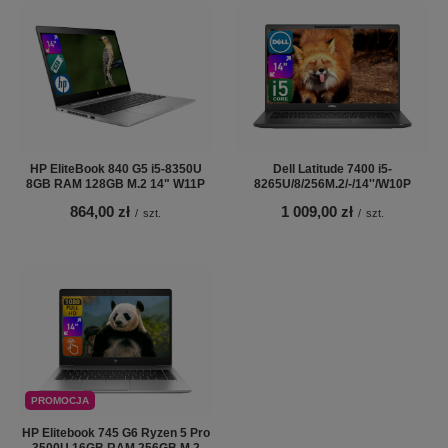
HP EliteBook 840 G5 i5-8350U
Dell Latitude 7400 i5-
8GB RAM 128GB M.2 14" W11P
8265U/8/256M.2/-/14''/W10P
864,00 zł
1 009,00 zł
/
szt.
/
szt.
PROMOCJA
HP Elitebook 745 G6 Ryzen 5 Pro
3500U 16GB RAM 256GB M.2