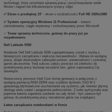
technologii, który umożliwia sprawną pracę i przechowywanie setek
filmów i nagrań lub kilkudziesięciu tysięcy zdjęć
✅ Ekran o przekątnej 15
" - ekran o rozdzielczości
Full HD 1920x1080
✅
System operacyjny Windows 11 Professional
– świeżo
zainstalowany, ciągle wspierany i rozbudowywany przez Microsoft
✅
Towar sprawny technicznie, gotowy do pracy już po
rozpakowaniu
Dell Latitude 5590
Notebook Dell Dell Latitude 5590 zaprojektowany został z myślą o
łatwiejszym zarządzaniu i większej niezawodności. Ułatwia on wydajną
pracę, dzięki doskonałym zabezpieczeniom, uniwersalności i szerokiej
gamie akcesoriów. Twój sukces zależy przecież od zdolności do
produktywnej pracy biurowej wszędzie tam, gdzie zaprowadzą Cię
obowiązki.
Nowoczesny procesor Intel Core ósmej generacji w połączeniu z
wydajną pamięcią RAM DDR4 oraz szybkim dyskiem SSD M.2
gwarantują błyskawiczne uruchamianie się systemu, jak również płynną
obsługę wielu zadań i programów jednocześnie. Z kolei wytrzymała oraz
pojemna bateria zapewnia zasilanie na cały dzień - byś zawsze był
gotowy do produktywnej pracy niezależnie gdzie się znajdujesz.
Łatwe zarządzanie notebookami w firmie