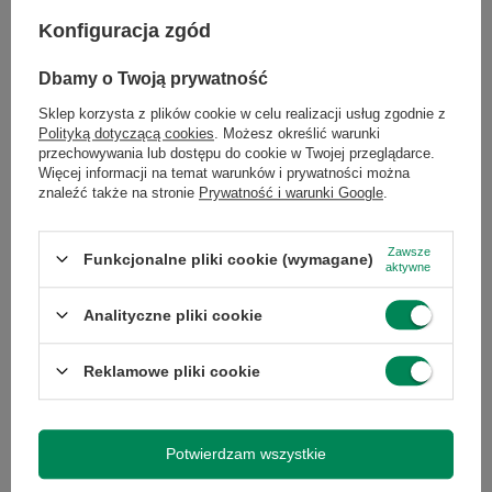
Konfiguracja zgód
Gwarancja
Gwarancja na 12
miesięcy
×
Dołącz do newslettera Green
Dbamy o Twoją prywatność
Computers
Sklep korzysta z plików cookie w celu realizacji usług zgodnie z
Marka
Dell
Polityką dotyczącą cookies
. Możesz określić warunki
Zgarnij jako pierwszy informacje o zniżkach i
przechowywania lub dostępu do cookie w Twojej przeglądarce.
rabatach w naszym sklepie!
Więcej informacji na temat warunków i prywatności można
Stan
Używany
znaleźć także na stronie
Prywatność i warunki Google
.
...
lub zadzwoń od razu, aby odebrać
Model
Latitude 5580
przy zamówieniu telefonicznym
Zawsze
Funkcjonalne pliki cookie (wymagane)
aktywne
50 zł rabatu!
Model
Intel Core i5-7440HQ
Analityczne pliki cookie
procesora
Rabat 50 zł przy zamówieniach powyżej 300 zł. Oferta
jednorazowa, nie łączy się z innymi promocjami i nie
obejmuje zamówień hurtowych.
Reklamowe pliki cookie
Przekątna
15.6
Wyrażam zgodę na przetwarzanie danych osobowych
ekranu
na potrzeby newslettera. Więcej w
polityce
prywatności
.
Potwierdzam wszystkie
Rozdzielczość
1920 x 1080