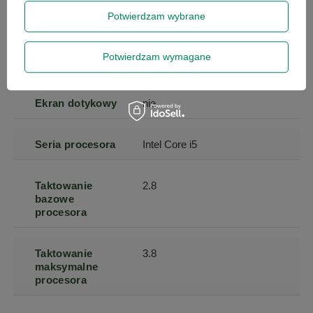
(px)
Potwierdzam wybrane
Zapisz się
Powłoka
matowa
Potwierdzam wymagane
matrycy
Szanujemy Twoją prywatność – żadnego spamu.
Ekran dotykowy
nie
Seria procesora
Intel Core i5
Taktowanie
2.8
bazowe
procesora
Taktowanie
3.8
maksymalne
procesora