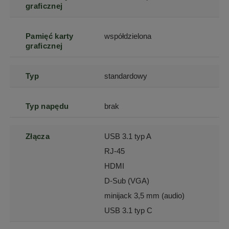
graficznej
Pamięć karty
współdzielona
graficznej
Typ
standardowy
Typ napędu
brak
Złącza
USB 3.1 typ A
RJ-45
HDMI
D-Sub (VGA)
minijack 3,5 mm (audio)
USB 3.1 typ C