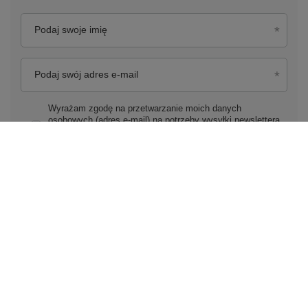
Podaj swoje imię
Podaj swój adres e-mail
Wyrażam zgodę na przetwarzanie moich danych
osobowych (adres e-mail) na potrzeby wysyłki newslettera
z informacją handlową (marketing). Więcej w
polityce
prywatności.
Zapisz się do newslettera
Zamówienia