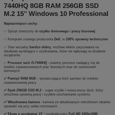
7440HQ 8GB RAM 256GB SSD
M.2 15'' Windows 10 Professional
Najważniejsze cechy:
✅ Sprzęt stworzony do
użytku domowego
i
pracy biurowej
✅ Komputer znanego producenta
Dell
, w
100% sprawny technicznie
✅ Stan wizualny
bardzo dobry
, możliwe lekkie zarysowania na
obudowie wynikające z użytkowania, które nie wpływają na działanie
urządzenia
✅
Procesor serii i5-7440HQ -
świetny procesor nadający się do
średnio zaawansowanych prac biurowych oraz do zastosowań
domowych
✅
Pami
ęć RAM 8GB
– wystarczająca ilość pamięci do średnio-
zaawansowanej pracy
✅
Dysk 256GB SSD M.2
– super szybki i nowoczesny dysk, który
umożliwia sprawną pracę i szybkie uruchamianie systemu
✅ Wbudowana kamera -
kamera ze wbudowanym mikrofonem idealnie
sprawdzi się przy wideo rozmowach
✅ Ekran o przekątnej 15
" i rozdzielczości
Full HD 1920x1080