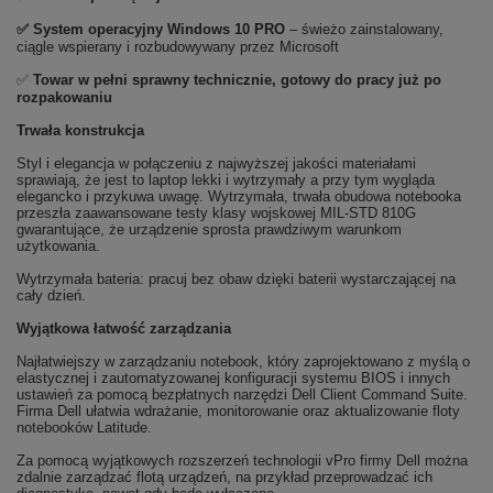
✅
System operacyjny Windows 10 PRO
– świeżo zainstalowany,
ciągle wspierany i rozbudowywany przez Microsoft
✅
Towar w pełni sprawny technicznie, gotowy do pracy już po
rozpakowaniu
Trwała konstrukcja
Styl i elegancja w połączeniu z najwyższej jakości materiałami
sprawiają, że jest to laptop lekki i wytrzymały a przy tym wygląda
elegancko i przykuwa uwagę. Wytrzymała, trwała obudowa notebooka
przeszła zaawansowane testy klasy wojskowej MIL-STD 810G
gwarantujące, że urządzenie sprosta prawdziwym warunkom
użytkowania.
Wytrzymała bateria: pracuj bez obaw dzięki baterii wystarczającej na
cały dzień.
Wyjątkowa łatwość zarządzania
Najłatwiejszy w zarządzaniu notebook, który zaprojektowano z myślą o
elastycznej i zautomatyzowanej konfiguracji systemu BIOS i innych
ustawień za pomocą bezpłatnych narzędzi Dell Client Command Suite.
Firma Dell ułatwia wdrażanie, monitorowanie oraz aktualizowanie floty
notebooków Latitude.
Za pomocą wyjątkowych rozszerzeń technologii vPro firmy Dell można
zdalnie zarządzać flotą urządzeń, na przykład przeprowadzać ich