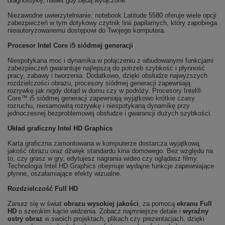
diagnostykę, nawet gdy będą wyłączone.
Niezawodne uwierzytelnianie: notebook Latitude 5580 oferuje wiele opcji
zabezpieczeń w tym dotykowy czytnik linii papilarnych, który zapobiega
nieautoryzowanemu dostępowi do Twojego komputera.
Procesor Intel Core i5 siódmej generacji
Niespotykana moc i dynamika w połączeniu z wbudowanymi funkcjami
zabezpieczeń gwarantuje najlepszą do potrzeb szybkość i płynność
pracy, zabawy i tworzenia. Dodatkowo, dzięki obsłudze najwyższych
rozdzielczości obrazu, procesory siódmej generacji zapewniają
rozrywkę jak nigdy dotąd w domu czy w podróży. Procesory Intel®
Core™ i5 siódmej generacji zapewniają wyjątkowo krótkie czasy
rozruchu, niesamowitą rozrywkę i niespotykaną dynamikę przy
jednoczesnej bezproblemowej obsłudze i gwarancji dużych szybkości.
Układ graficzny Intel HD Graphics
Karta graficzna zamontowana w komputerze dostarcza wyjątkową
jakość obrazu oraz dźwięk standardu kina domowego. Bez względu na
to, czy grasz w gry, edytujesz nagrania wideo czy oglądasz filmy.
Technologia Intel HD Graphics obejmuje wydajne funkcje zapewniające
płynne, oszałamiające efekty wizualne.
Rozdzielczość Full HD
Zanurz się w świat
obrazu wysokiej jakości
, za pomocą
ekranu Full
HD
o szerokim kącie widzenia. Zobacz najmniejsze detale i
wyraźny
ostry obraz
w swoich projektach, plikach czy prezentacjach, dzięki