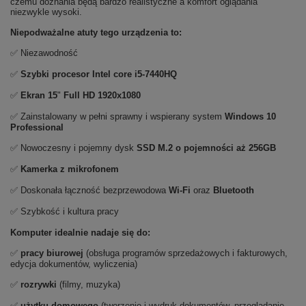
czemu doznania będą bardzo realistyczne a komfort oglądania
niezwykle wysoki.
Niepodważalne atuty tego urządzenia to:
✅ Niezawodność
✅
Szybki procesor Intel core i5-7440HQ
✅
Ekran
15
"
Full HD 1920x1080
✅ Zainstalowany w pełni sprawny i wspierany system
Windows 10
Professional
✅ Nowoczesny i pojemny dysk
SSD M.2 o pojemności aż 256GB
✅
Kamerka z mikrofonem
✅ Doskonała łączność bezprzewodowa
Wi-Fi
oraz
Bluetooth
✅ Szybkość i kultura pracy
Komputer idealnie nadaje się do:
✅
pracy biurowej
(obsługa programów sprzedażowych i fakturowych,
edycja dokumentów, wyliczenia)
✅
rozrywki
(filmy, muzyka)
✅
użytku domowego
(tworzenie i wydruk dokumentów, przeglądanie