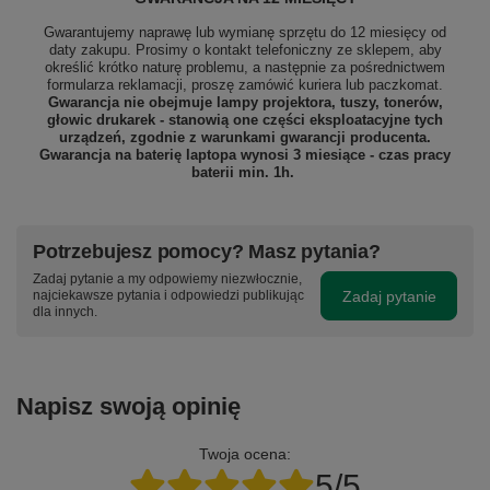
Gwarantujemy naprawę lub wymianę sprzętu do 12 miesięcy od
daty zakupu. Prosimy o kontakt telefoniczny ze sklepem, aby
określić krótko naturę problemu, a następnie za pośrednictwem
formularza reklamacji, proszę
zamówić kuriera lub paczkomat.
Gwarancja nie obejmuje lampy projektora, tuszy, tonerów,
głowic drukarek - stanowią one części eksploatacyjne tych
urządzeń, zgodnie z warunkami gwarancji producenta.
Gwarancja na baterię laptopa wynosi 3 miesiące - czas pracy
baterii min. 1h.
Potrzebujesz pomocy? Masz pytania?
Zadaj pytanie a my odpowiemy niezwłocznie,
Zadaj pytanie
najciekawsze pytania i odpowiedzi publikując
dla innych.
Napisz swoją opinię
Twoja ocena:
5/5