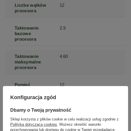
Liczba wątków
12
procesora
Taktowanie
2.9
bazowe
procesora
Taktowanie
4.60
maksymalne
procesora
Pamięć
12
podręczna
procesora
Konfiguracja zgód
Dbamy o Twoją prywatność
Typ pamięci
DDR4
RAM
Sklep korzysta z plików cookie w celu realizacji usług zgodnie z
Polityką dotyczącą cookies
. Możesz określić warunki
przechowywania lub dostępu do cookie w Twojej przeglądarce.