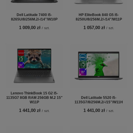
Dell Latitude 7400 i5-
HP EliteBook 840 G5 i5-
8265U/8/256M.2/-/14''/W10P
8250U/8/256M.2/-/14"/W11P
1 009,00 zł
1 057,00 zł
/
szt.
/
szt.
Lenovo ThinkBook 15 G2 i5-
1135G7 8GB RAM 256GB M.2 15"
Dell Latitude 5520 i5-
W11P
1135G7/8/256M.2/-/15"/W11H
1 441,00 zł
1 441,00 zł
/
szt.
/
szt.