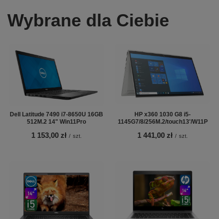
Wybrane dla Ciebie
Dell Latitude 7490 i7-8650U 16GB
HP x360 1030 G8 i5-
512M.2 14" Win11Pro
1145G7/8/256M.2/touch13'/W11P
1 153,00 zł
1 441,00 zł
/
szt.
/
szt.