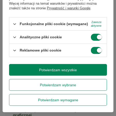
Więcej informacji na temat warunków i prywatności można
Wielkość
16 GB
znaleźć także na stronie
Prywatność i warunki Google
.
pamięci RAM
Zawsze
Funkcjonalne pliki cookie (wymagane)
Maksymalna
64
aktywne
pojemność
pamięci RAM
Analityczne pliki cookie
Typ dysku
SSD
Reklamowe pliki cookie
twardego
Liczba slotów
2
Potwierdzam wszystkie
RAM
Potwierdzam wybrane
Pojemność
512
dysku
Potwierdzam wymagane
Rodzaj karty
Grafika zintegrowana
graficznej