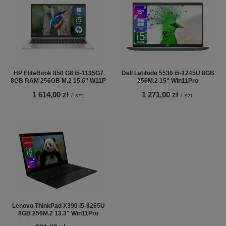
HP EliteBook 850 G8 i5-1135G7
Dell Latitude 5530 i5-1245U 8GB
8GB RAM 256GB M.2 15.6'' W11P
256M.2 15" Win11Pro
1 614,00 zł
1 271,00 zł
/
szt.
/
szt.
Lenovo ThinkPad X390 i5-8265U
8GB 256M.2 13.3'' Win11Pro