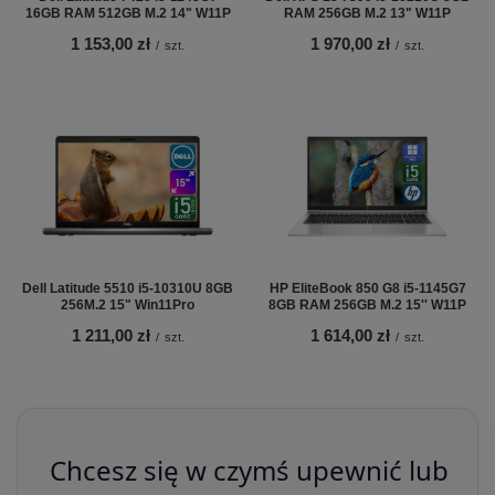
16GB RAM 512GB M.2 14" W11P
RAM 256GB M.2 13" W11P
1 153,00 zł
1 970,00 zł
/
szt.
/
szt.
Dell Latitude 5510 i5-10310U 8GB
HP EliteBook 850 G8 i5-1145G7
256M.2 15" Win11Pro
8GB RAM 256GB M.2 15'' W11P
1 211,00 zł
1 614,00 zł
/
szt.
/
szt.
Chcesz się w czymś upewnić lub