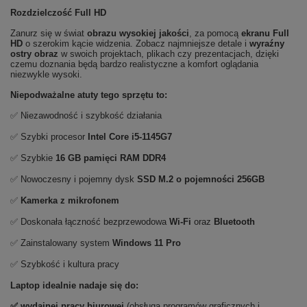
Rozdzielczość Full HD
Zanurz się w świat
obrazu wysokiej jakości
, za pomocą
ekranu Full
HD
o szerokim kącie widzenia. Zobacz najmniejsze detale i
wyraźny
ostry obraz
w swoich projektach, plikach czy prezentacjach, dzięki
czemu doznania będą bardzo realistyczne a komfort oglądania
niezwykle wysoki.
Niepodważalne atuty tego sprzętu to:
✅ Niezawodność i szybkość działania
✅ Szybki procesor
Intel Core i5-1145G7
✅ Szybkie
16 GB pamięci RAM DDR4
✅ Nowoczesny i pojemny dysk
SSD M.2 o pojemności 256GB
✅
Kamerka z mikrofonem
✅ Doskonała łączność bezprzewodowa
Wi-Fi
oraz
Bluetooth
✅ Zainstalowany system
Windows 11 Pro
✅ Szybkość i kultura pracy
Laptop idealnie nadaje się do:
✅
wydajnej pracy biurowej
(obsługa programów graficznych i