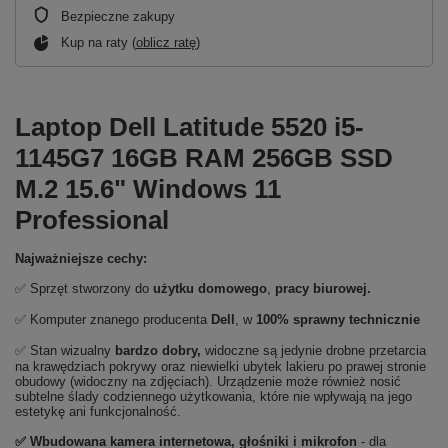
Bezpieczne zakupy
Kup na raty (
oblicz ratę
)
Laptop Dell Latitude 5520 i5-
1145G7 16GB RAM 256GB SSD
M.2 15.6" Windows 11
Professional
Najważniejsze cechy:
✅ Sprzęt stworzony do
użytku domowego
,
pracy biurowej.
✅ Komputer znanego producenta
Dell
, w
100% sprawny technicznie
✅ Stan wizualny
bardzo dobry,
widoczne są jedynie drobne przetarcia
na krawędziach pokrywy oraz niewielki ubytek lakieru po prawej stronie
obudowy (widoczny na zdjęciach). Urządzenie może również nosić
subtelne ślady codziennego użytkowania, które nie wpływają na jego
estetykę ani funkcjonalność.
✅ Wbudowana kamera internetowa, głośniki i mikrofon
- dla