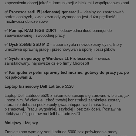
zapewnienia dobrej jakości komunikacji z bliskimi i współpracownikami
✅
Procesor serii i5 jedenastej generacji
– idealny do zastosowań
profesjonalnych, zwłaszcza gdy wymagana jest duża prędkość i
możliwości obliczeniowe
✅
Pami
ęć RAM 16GB DDR4
– odpowiednia ilość pamięci do
zaawansowanej i swobodnej pracy
✅
Dysk 256GB SSD M.2
– super szybki i nowoczesny dysk, który
umożliwia sprawną pracę i przechowywania sporej ilości plików
✅
System operacyjny Windows 11 Professional
– świeżo
zainstalowany, najnowsze dzieło firmy Microsoft
✅ Komputer w pełni sprawny technicznie, gotowy do pracy już po
rozpakowaniu.
Laptop biznesowy Dell Latitude 5520
Laptop Dell Latitude 5520 znakomicie spisuje się zarówno w biurze, jak
i poza nim. W cienkiej, choć trwałej konstrukcji zamknięte zostały
starannie dobrane podzespoły gwarantujące wydajność klasy
biznesowej. Pracuj wygodniej, szybciej i bez zakłóceń. Postaw na
efektywność, postaw na Dell Latitude 5520.
Mniejszy i lżejszy
Zmniejszono wymiary serii Latitude 5000 bez poświęcania mocy i