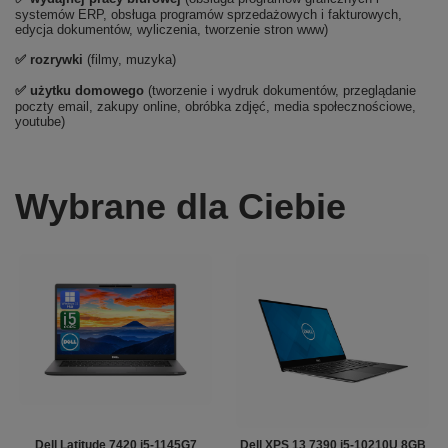
systemów ERP, obsługa programów sprzedażowych i fakturowych,
edycja dokumentów, wyliczenia, tworzenie stron www)
✅
rozrywki
(filmy, muzyka)
✅ użytku domowego
(tworzenie i wydruk dokumentów, przeglądanie
poczty email, zakupy online, obróbka zdjęć, media społecznościowe,
youtube)
Wybrane dla Ciebie
Dell Latitude 7420 i5-1145G7
Dell XPS 13 7390 i5-10210U 8GB