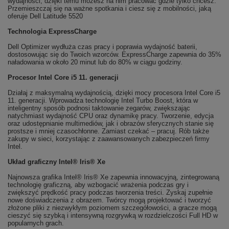
wydajności, dzięki temu możesz na nim pracować gdzie tylko chcesz.
Przemieszczaj się na ważne spotkania i ciesz się z mobilności, jaką
oferuje Dell Latitude 5520
Technologia ExpressCharge
Dell Optimizer wydłuża czas pracy i poprawia wydajność baterii,
dostosowując się do Twoich wzorców. ExpressCharge zapewnia do 35%
naładowania w około 20 minut lub do 80% w ciągu godziny.
Procesor Intel Core i5 11. generacji
Działaj z maksymalną wydajnością, dzięki mocy procesora Intel Core i5
11. generacji. Wprowadza technologię Intel Turbo Boost, która w
inteligentny sposób podnosi taktowanie zegarów, zwiększając
natychmiast wydajność CPU oraz dynamikę pracy. Tworzenie, edycja
oraz udostępnianie multimediów, jak i obrazów sferycznych stanie się
prostsze i mniej czasochłonne. Zamiast czekać – pracuj. Rób także
zakupy w sieci, korzystając z zaawansowanych zabezpieczeń firmy
Intel.
Układ graficzny Intel® Iris® Xe
Najnowsza grafika Intel® Iris® Xe zapewnia innowacyjną, zintegrowaną
technologię graficzną, aby wzbogacić wrażenia podczas gry i
zwiększyć prędkość pracy podczas tworzenia treści. Zyskaj zupełnie
nowe doświadczenia z obrazem. Twórcy mogą projektować i tworzyć
złożone pliki z niezwykłym poziomem szczegółowości, a gracze mogą
cieszyć się szybką i intensywną rozgrywką w rozdzielczości Full HD w
popularnych grach.