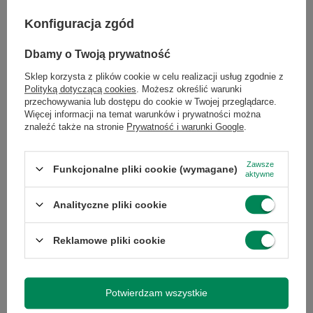
Taktowanie
2.6
Konfiguracja zgód
bazowe
procesora
Dbamy o Twoją prywatność
Sklep korzysta z plików cookie w celu realizacji usług zgodnie z
Wielkość
16 GB
Polityką dotyczącą cookies
. Możesz określić warunki
pamięci RAM
przechowywania lub dostępu do cookie w Twojej przeglądarce.
Więcej informacji na temat warunków i prywatności można
znaleźć także na stronie
Prywatność i warunki Google
.
Pamięć
8
podręczna
procesora
Zawsze
Funkcjonalne pliki cookie (wymagane)
aktywne
Analityczne pliki cookie
Liczba wątków
8
procesora
Reklamowe pliki cookie
Liczba rdzeni
4
procesora
Potwierdzam wszystkie