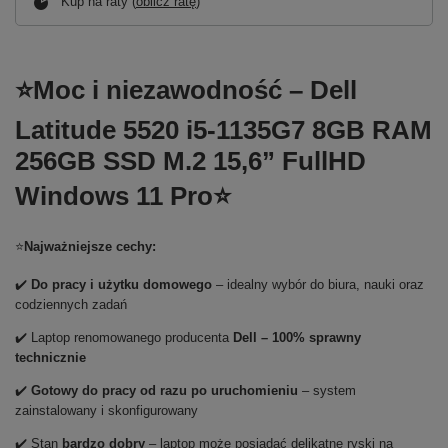
Kup na raty (
oblicz ratę
)
⭐Moc i niezawodność – Dell
Latitude 5520 i5-1135G7 8GB RAM
256GB SSD M.2 15,6” FullHD
Windows 11 Pro⭐
⭐
Najważniejsze cechy:
✔️
Do pracy i użytku domowego
– idealny wybór do biura, nauki oraz
codziennych zadań
✔️ Laptop renomowanego producenta
Dell – 100% sprawny
technicznie
✔️
Gotowy do pracy od razu po uruchomieniu
– system
zainstalowany i skonfigurowany
✔️ Stan
bardzo dobry
– laptop może posiadać delikatne ryski na