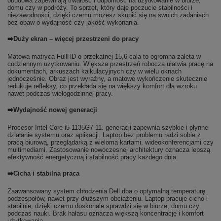
obudowa zapewniają trwałość i odporność na użytkowanie w biurze,
domu czy w podróży. To sprzęt, który daje poczucie stabilności i
niezawodności, dzięki czemu możesz skupić się na swoich zadaniach
bez obaw o wydajność czy jakość wykonania.
➡️Duży ekran – więcej przestrzeni do pracy
Matowa matryca FullHD o przekątnej 15,6 cala to ogromna zaleta w
codziennym użytkowaniu. Większa przestrzeń robocza ułatwia pracę na
dokumentach, arkuszach kalkulacyjnych czy w wielu oknach
jednocześnie. Obraz jest wyraźny, a matowe wykończenie skutecznie
redukuje refleksy, co przekłada się na większy komfort dla wzroku
nawet podczas wielogodzinnej pracy.
➡️Wydajność nowej generacji
Procesor Intel Core i5-1135G7 11. generacji zapewnia szybkie i płynne
działanie systemu oraz aplikacji. Laptop bez problemu radzi sobie z
pracą biurową, przeglądarką z wieloma kartami, wideokonferencjami czy
multimediami. Zastosowanie nowoczesnej architektury oznacza lepszą
efektywność energetyczną i stabilność pracy każdego dnia.
➡️Cicha i stabilna praca
Zaawansowany system chłodzenia Dell dba o optymalną temperaturę
podzespołów, nawet przy dłuższym obciążeniu. Laptop pracuje cicho i
stabilnie, dzięki czemu doskonale sprawdzi się w biurze, domu czy
podczas nauki. Brak hałasu oznacza większą koncentrację i komfort
użytkowania.