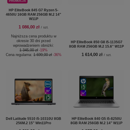
PROMOCJA
HP EliteBook 845 G7 Ryzen 5-
4650U 16GB RAM 256GB M.2 14"
W11P
1 086,00 zł
/
szt.
Najniższa cena produktu w
okresie 30 dni przed
HP EliteBook 850 G8 i5-1135G7
wprowadzeniem obniżki:
8GB RAM 256GB M.2 15.6'' W11P
1 345,00 zł
-19%
1 614,00 zł
Cena regularna:
1 699,00 zł
-36%
/
szt.
Dell Latitude 5510 i5-10310U 8GB
HP EliteBook 840 G5 i5-8250U
256M.2 15" Win11Pro
8GB RAM 256GB M.2 14" W11P