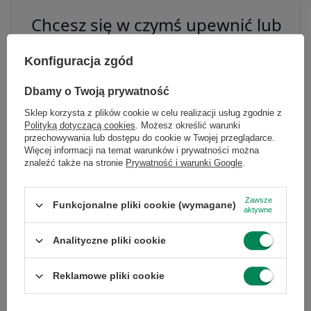
Chcesz się w czymś upewnić lub
masz dodatkowe pytanie?
Konfiguracja zgód
Skorzystaj z naszej pomocy!
Dbamy o Twoją prywatność
+48 796 758 658
Sklep korzysta z plików cookie w celu realizacji usług zgodnie z
info@greencomputers.pl
Polityką dotyczącą cookies
. Możesz określić warunki
przechowywania lub dostępu do cookie w Twojej przeglądarce.
Zapytaj o ten produkt
Więcej informacji na temat warunków i prywatności można
znaleźć także na stronie
Prywatność i warunki Google
.
Zawsze
Funkcjonalne pliki cookie (wymagane)
aktywne
Analityczne pliki cookie
Specyfikacja
Reklamowe pliki cookie