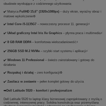
obudowie wynikające z codziennego użytkowania
✔️ Matryca
FullHD 15,6” (1920x1080px)
– duży ekran, wyraźny obraz i
matowe wykończenie⚙️
✔️
Intel Core i5-1135G7
– nowoczesny procesor 11. generacji⚡
✔️
Układ graficzny Intel Iris Xe Graphics
– płynna praca i multimedia⚡
✔️
8 GB RAM DDR4
– komfortowa wielozadaniowość⚡
✔️
256GB SSD M.2 NVMe
– szybki start systemu i aplikacji⚡
✔️
Windows 11 Professional
– świeżo zainstalowany i gotowy do
działania
✔️
Rozpakuj i działaj
– zero konfiguracji♻️
✔️
Zasilacz w zestawie
– pełen komplet gotowy do użycia
➡️Dell Latitude 5520 – komfort i profesjonalizm
Dell Latitude 5520 to laptop klasy biznesowej zaprojektowany z myślą o
codziennej, intensywnej pracy. Solidna konstrukcja oraz przemyślana