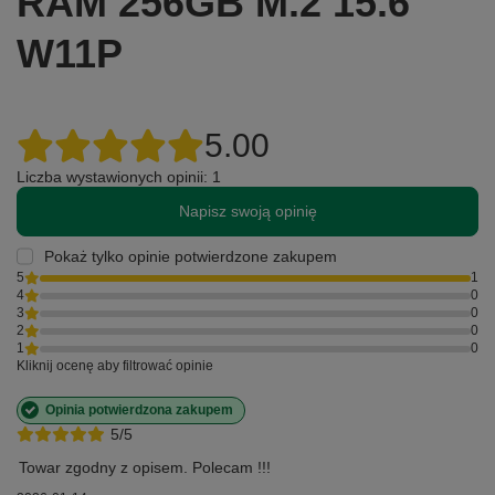
RAM 256GB M.2 15.6"
W11P
5.00
Liczba wystawionych opinii: 1
Napisz swoją opinię
Pokaż tylko opinie potwierdzone zakupem
5
1
4
0
3
0
2
0
1
0
Kliknij ocenę aby filtrować opinie
Opinia potwierdzona zakupem
5/5
Towar zgodny z opisem. Polecam !!!