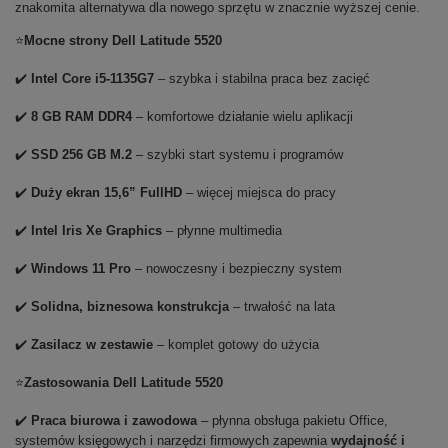
znakomita alternatywa dla nowego sprzętu w znacznie wyższej cenie.
⭐
Mocne strony Dell Latitude 5520
✔️
Intel Core i5-1135G7
– szybka i stabilna praca bez zacięć
✔️
8 GB RAM DDR4
– komfortowe działanie wielu aplikacji
✔️
SSD 256 GB M.2
– szybki start systemu i programów
✔️
Duży ekran 15,6” FullHD
– więcej miejsca do pracy
✔️
Intel Iris Xe Graphics
– płynne multimedia
✔️
Windows 11 Pro
– nowoczesny i bezpieczny system
✔️
Solidna, biznesowa konstrukcja
– trwałość na lata
✔️
Zasilacz w zestawie
– komplet gotowy do użycia
⭐
Zastosowania Dell Latitude 5520
✔️
Praca biurowa i zawodowa
– płynna obsługa pakietu Office,
systemów księgowych i narzędzi firmowych zapewnia
wydajność i