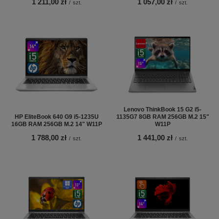
1 211,00 zł
1 057,00 zł
/
szt.
/
szt.
Lenovo ThinkBook 15 G2 i5-
HP EliteBook 640 G9 i5-1235U
1135G7 8GB RAM 256GB M.2 15"
16GB RAM 256GB M.2 14" W11P
W11P
1 788,00 zł
1 441,00 zł
/
szt.
/
szt.