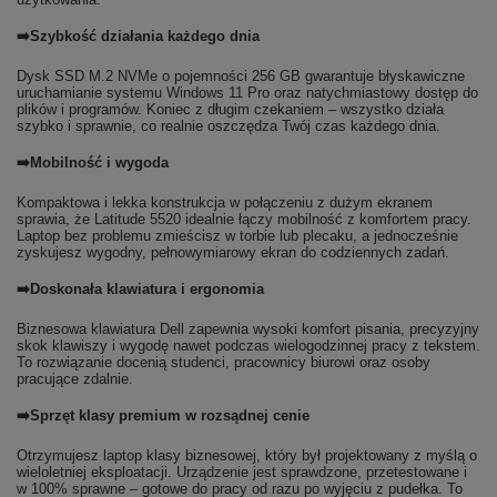
➡️Szybkość działania każdego dnia
Dysk SSD M.2 NVMe o pojemności 256 GB gwarantuje błyskawiczne
uruchamianie systemu Windows 11 Pro oraz natychmiastowy dostęp do
plików i programów. Koniec z długim czekaniem – wszystko działa
szybko i sprawnie, co realnie oszczędza Twój czas każdego dnia.
➡️Mobilność i wygoda
Kompaktowa i lekka konstrukcja w połączeniu z dużym ekranem
sprawia, że Latitude 5520 idealnie łączy mobilność z komfortem pracy.
Laptop bez problemu zmieścisz w torbie lub plecaku, a jednocześnie
zyskujesz wygodny, pełnowymiarowy ekran do codziennych zadań.
➡️Doskonała klawiatura i ergonomia
Biznesowa klawiatura Dell zapewnia wysoki komfort pisania, precyzyjny
skok klawiszy i wygodę nawet podczas wielogodzinnej pracy z tekstem.
To rozwiązanie docenią studenci, pracownicy biurowi oraz osoby
pracujące zdalnie.
➡️Sprzęt klasy premium w rozsądnej cenie
Otrzymujesz laptop klasy biznesowej, który był projektowany z myślą o
wieloletniej eksploatacji. Urządzenie jest sprawdzone, przetestowane i
w 100% sprawne – gotowe do pracy od razu po wyjęciu z pudełka. To