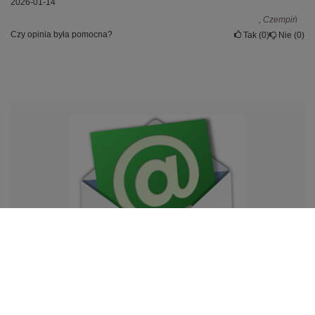
2026-01-14
, Czempiń
Czy opinia była pomocna?
Tak
0
Nie
0