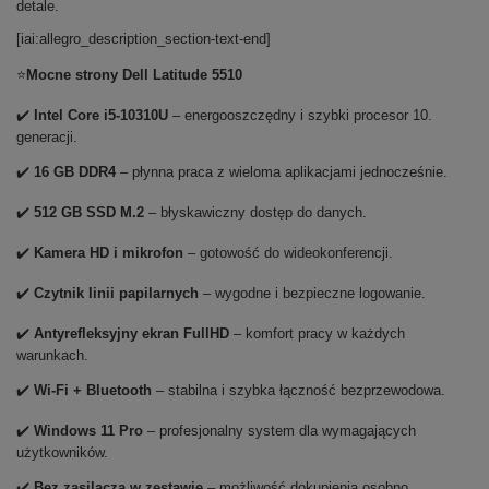
detale.
[iai:allegro_description_section-text-end]
⭐
Mocne strony Dell Latitude 5510
✔️
Intel Core i5-10310U
– energooszczędny i szybki procesor 10.
generacji.
✔️
16 GB DDR4
– płynna praca z wieloma aplikacjami jednocześnie.
✔️
512 GB SSD M.2
– błyskawiczny dostęp do danych.
✔️
Kamera HD i mikrofon
– gotowość do wideokonferencji.
✔️
Czytnik linii papilarnych
– wygodne i bezpieczne logowanie.
✔️
Antyrefleksyjny ekran FullHD
– komfort pracy w każdych
warunkach.
✔️
Wi-Fi + Bluetooth
– stabilna i szybka łączność bezprzewodowa.
✔️
Windows 11 Pro
– profesjonalny system dla wymagających
użytkowników.
✔️
Bez zasilacza w zestawie
– możliwość dokupienia osobno.