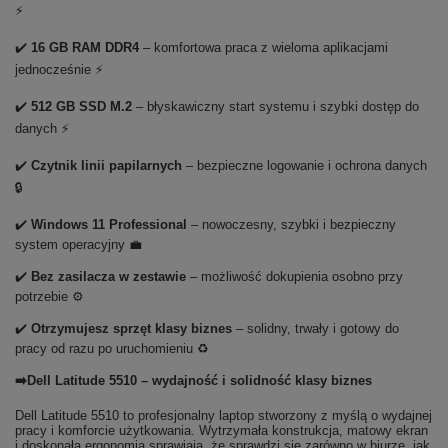
⚡
✔️
16 GB RAM DDR4
– komfortowa praca z wieloma aplikacjami
jednocześnie ⚡
✔️
512 GB SSD M.2
– błyskawiczny start systemu i szybki dostęp do
danych ⚡
✔️
Czytnik linii papilarnych
– bezpieczne logowanie i ochrona danych
🔒
✔️
Windows 11 Professional
– nowoczesny, szybki i bezpieczny
system operacyjny 💼
✔️
Bez zasilacza w zestawie
– możliwość dokupienia osobno przy
potrzebie ⚙️
✔️
Otrzymujesz sprzęt klasy biznes
– solidny, trwały i gotowy do
pracy od razu po uruchomieniu ♻️
➡️Dell Latitude 5510 – wydajność i solidność klasy biznes
Dell Latitude 5510 to profesjonalny laptop stworzony z myślą o wydajnej
pracy i komforcie użytkowania. Wytrzymała konstrukcja, matowy ekran
i doskonała ergonomia sprawiają, że sprawdzi się zarówno w biurze, jak