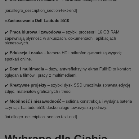
[iai:allegro_description_section-text-end]
⭐
Zastosowania Dell Latitude 5510
✔️
Praca biurowa i zawodowa
– szybki procesor i 16 GB RAM
zapewniają płynność w arkuszach, dokumentach i aplikacjach
biznesowych.
✔️
Edukacja i nauka
– kamera HD i mikrofon gwarantują wygodę
spotkań online.
✔️
Dom i multimedia
– duży, antyrefleksyjny ekran FullHD to komfort
oglądania filmów i pracy z multimediami.
✔️
Kreatywne projekty
– szybki dysk SSD umożliwia sprawną edycję
zdjęć, materiałów graficznych i treści.
✔️
Mobilność i niezawodność
– solidna konstrukcja i wydajna bateria
czynią z Latitude 5510 doskonałego towarzysza podróży.
[iai:allegro_description_section-text-end]
Wybrane dla Ciebie