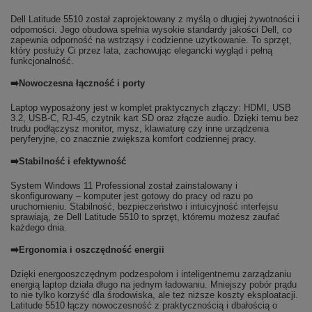
Dell Latitude 5510 został zaprojektowany z myślą o długiej żywotności i
odporności. Jego obudowa spełnia wysokie standardy jakości Dell, co
zapewnia odporność na wstrząsy i codzienne użytkowanie. To sprzęt,
który posłuży Ci przez lata, zachowując elegancki wygląd i pełną
funkcjonalność.
➡️Nowoczesna łączność i porty
Laptop wyposażony jest w komplet praktycznych złączy: HDMI, USB
3.2, USB-C, RJ-45, czytnik kart SD oraz złącze audio. Dzięki temu bez
trudu podłączysz monitor, mysz, klawiaturę czy inne urządzenia
peryferyjne, co znacznie zwiększa komfort codziennej pracy.
➡️Stabilność i efektywność
System Windows 11 Professional został zainstalowany i
skonfigurowany – komputer jest gotowy do pracy od razu po
uruchomieniu. Stabilność, bezpieczeństwo i intuicyjność interfejsu
sprawiają, że Dell Latitude 5510 to sprzęt, któremu możesz zaufać
każdego dnia.
➡️Ergonomia i oszczędność energii
Dzięki energooszczędnym podzespołom i inteligentnemu zarządzaniu
energią laptop działa długo na jednym ładowaniu. Mniejszy pobór prądu
to nie tylko korzyść dla środowiska, ale też niższe koszty eksploatacji.
Latitude 5510 łączy nowoczesność z praktycznością i dbałością o