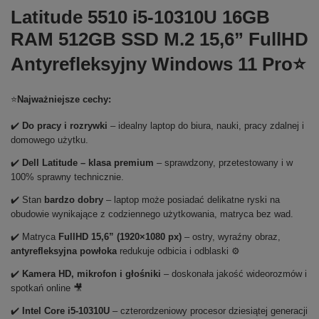
Latitude 5510 i5-10310U 16GB
RAM 512GB SSD M.2 15,6” FullHD
Antyrefleksyjny Windows 11 Pro⭐
⭐
Najważniejsze cechy:
✔️
Do pracy i rozrywki
– idealny laptop do biura, nauki, pracy zdalnej i
domowego użytku.
✔️
Dell Latitude – klasa premium
– sprawdzony, przetestowany i w
100% sprawny technicznie.
✔️ Stan
bardzo dobry
– laptop może posiadać delikatne ryski na
obudowie wynikające z codziennego użytkowania, matryca bez wad.
✔️ Matryca
FullHD 15,6” (1920×1080 px)
– ostry, wyraźny obraz,
antyrefleksyjna powłoka
redukuje odbicia i odblaski ⚙️
✔️
Kamera HD, mikrofon i głośniki
– doskonała jakość wideorozmów i
spotkań online 🎥
✔️
Intel Core i5-10310U
– czterordzeniowy procesor dziesiątej generacji