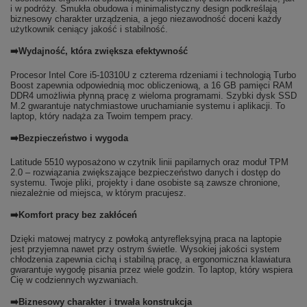
i w podróży. Smukła obudowa i minimalistyczny design podkreślają
biznesowy charakter urządzenia, a jego niezawodność doceni każdy
użytkownik ceniący jakość i stabilność.
➡️Wydajność, która zwiększa efektywność
Procesor Intel Core i5-10310U z czterema rdzeniami i technologią Turbo
Boost zapewnia odpowiednią moc obliczeniową, a 16 GB pamięci RAM
DDR4 umożliwia płynną pracę z wieloma programami. Szybki dysk SSD
M.2 gwarantuje natychmiastowe uruchamianie systemu i aplikacji. To
laptop, który nadąża za Twoim tempem pracy.
➡️Bezpieczeństwo i wygoda
Latitude 5510 wyposażono w czytnik linii papilarnych oraz moduł TPM
2.0 – rozwiązania zwiększające bezpieczeństwo danych i dostęp do
systemu. Twoje pliki, projekty i dane osobiste są zawsze chronione,
niezależnie od miejsca, w którym pracujesz.
➡️Komfort pracy bez zakłóceń
Dzięki matowej matrycy z powłoką antyrefleksyjną praca na laptopie
jest przyjemna nawet przy ostrym świetle. Wysokiej jakości system
chłodzenia zapewnia cichą i stabilną pracę, a ergonomiczna klawiatura
gwarantuje wygodę pisania przez wiele godzin. To laptop, który wspiera
Cię w codziennych wyzwaniach.
➡️Biznesowy charakter i trwała konstrukcja