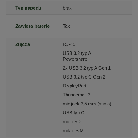
Typ napędu
brak
Zawiera baterie
Tak
Złącza
RJ-45
USB 3.2 typ A
Powershare
2x USB 3.2 typ A Gen 1
USB 3.2 typ C Gen 2
DisplayPort
Thunderbolt 3
minijack 3,5 mm (audio)
USB typ C
microSD
mikro SIM