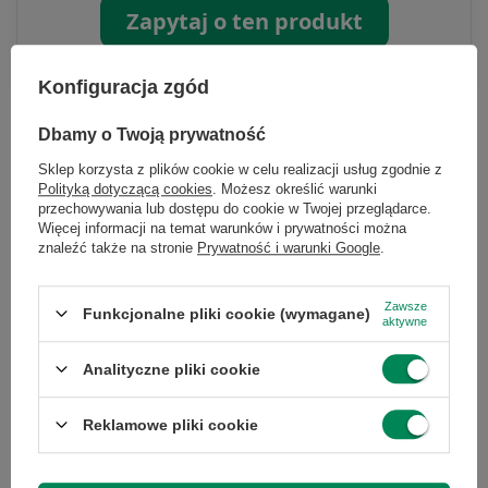
Zapytaj o ten produkt
Konfiguracja zgód
Dbamy o Twoją prywatność
Sklep korzysta z plików cookie w celu realizacji usług zgodnie z
Specyfikacja
Polityką dotyczącą cookies
. Możesz określić warunki
przechowywania lub dostępu do cookie w Twojej przeglądarce.
Więcej informacji na temat warunków i prywatności można
znaleźć także na stronie
Prywatność i warunki Google
.
Marka
Dell
Zawsze
Funkcjonalne pliki cookie (wymagane)
aktywne
Seria
Latitude
Analityczne pliki cookie
Reklamowe pliki cookie
Gwarancja
Gwarancja na 12
miesięcy