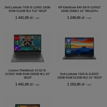
Dell Latitude 7430 i5-1245U 16GB
HP EliteBook 840 G8 i5-1145G7
RAM 512GB M.2 T14'' W11P
16GB 256M.2 14" Win11Pro
1 441,00 zł
1 249,00 zł
/
szt.
/
szt.
Lenovo ThinkBook 15 G2 i5-
1135G7 8GB RAM 256GB M.2 15"
Dell Latitude 7420 i5-1145G7
W11P
16GB RAM 512GB M.2 14" W11P
1 441,00 zł
1 153,00 zł
/
szt.
/
szt.