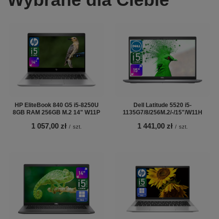
HP EliteBook 840 G5 i5-8250U
Dell Latitude 5520 i5-
8GB RAM 256GB M.2 14" W11P
1135G7/8/256M.2/-/15"/W11H
1 057,00 zł
1 441,00 zł
/
szt.
/
szt.