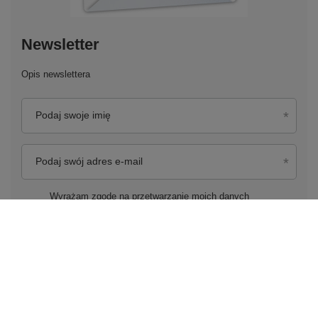
Newsletter
Opis newslettera
Podaj swoje imię
Podaj swój adres e-mail
Wyrażam zgodę na przetwarzanie moich danych
osobowych (adres e-mail) na potrzeby wysyłki newslettera
z informacją handlową (marketing). Więcej w
polityce
prywatności.
Zapisz się do newslettera