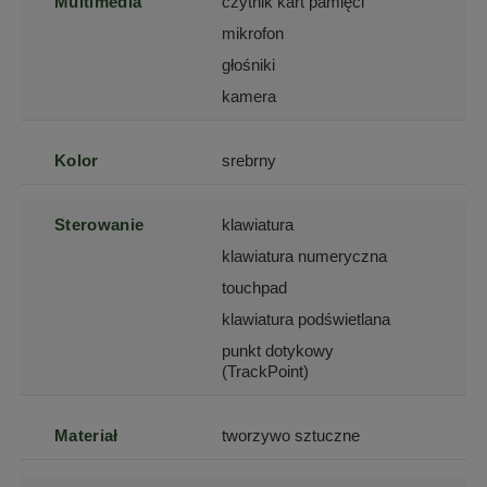
Multimedia
czytnik kart pamięci
mikrofon
głośniki
kamera
Kolor
srebrny
Sterowanie
klawiatura
klawiatura numeryczna
touchpad
klawiatura podświetlana
punkt dotykowy
(TrackPoint)
Materiał
tworzywo sztuczne