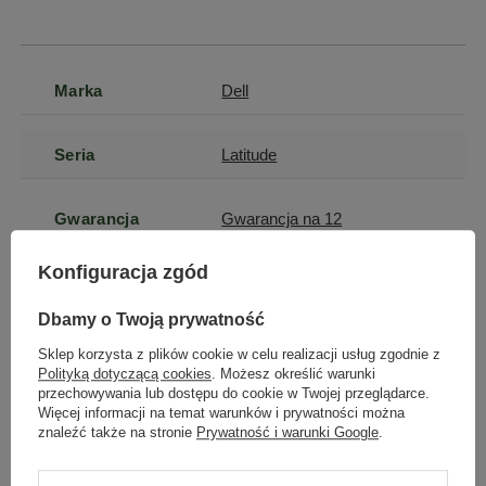
Marka
Dell
Seria
Latitude
Gwarancja
Gwarancja na 12
miesięcy
Konfiguracja zgód
Marka
Dell
Dbamy o Twoją prywatność
Sklep korzysta z plików cookie w celu realizacji usług zgodnie z
Stan
Używany
Polityką dotyczącą cookies
. Możesz określić warunki
przechowywania lub dostępu do cookie w Twojej przeglądarce.
Więcej informacji na temat warunków i prywatności można
Model
Latitude 5510
znaleźć także na stronie
Prywatność i warunki Google
.