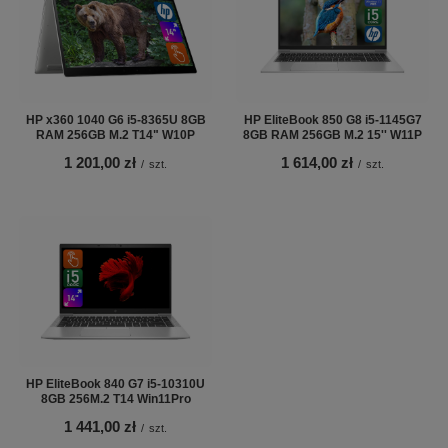
HP x360 1040 G6 i5-8365U 8GB
HP EliteBook 850 G8 i5-1145G7
RAM 256GB M.2 T14" W10P
8GB RAM 256GB M.2 15'' W11P
1 201,00 zł
1 614,00 zł
/
szt.
/
szt.
HP EliteBook 840 G7 i5-10310U
8GB 256M.2 T14 Win11Pro
1 441,00 zł
/
szt.