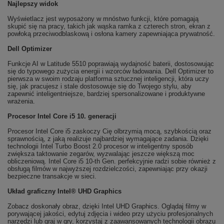
Najlepszy widok
Wyświetlacz jest wyposażony w mnóstwo funkcji, które pomagają
skupić się na pracy, takich jak wąska ramka z czterech stron, ekran z
powłoką przeciwodblaskową i osłona kamery zapewniająca prywatność.
Dell Optimizer
Funkcje AI w Latitude 5510 poprawiają wydajność baterii, dostosowując
się do typowego zużycia energii i wzorców ładowania. Dell Optimizer to
pierwsza w swoim rodzaju platforma sztucznej inteligencji, która uczy
się, jak pracujesz i stale dostosowuje się do Twojego stylu, aby
zapewnić inteligentniejsze, bardziej spersonalizowane i produktywne
wrażenia.
Procesor Intel Core i5 10. generacji
Procesor Intel Core i5 zaskoczy Cię olbrzymią mocą, szybkością oraz
sprawnością, z jaką realizuje najbardziej wymagające zadania. Dzięki
technologii Intel Turbo Boost 2.0 procesor w inteligentny sposób
zwiększa taktowanie zegarów, wyzwalając jeszcze większą moc
obliczeniową. Intel Core i5 10-th Gen. perfekcyjnie radzi sobie również z
obsługą filmów w najwyższej rozdzielczości, zapewniając przy okazji
bezpieczne transakcje w sieci.
Układ graficzny Intel® UHD Graphics
Zobacz doskonały obraz, dzięki Intel UHD Graphics. Oglądaj filmy w
porywającej jakości, edytuj zdjęcia i wideo przy użyciu profesjonalnych
narzędzi lub graj w gry, korzystaj z zaawansowanych technologii obrazu