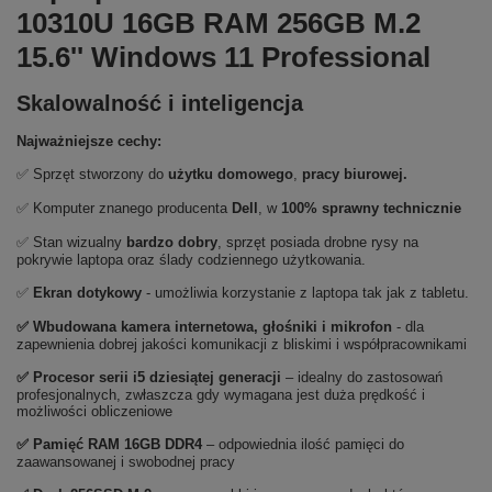
10310U 16GB RAM 256GB M.2
15.6'' Windows 11 Professional
Skalowalność i inteligencja
Najważniejsze cechy:
✅ Sprzęt stworzony do
użytku domowego
,
pracy biurowej.
✅ Komputer znanego producenta
Dell
, w
100% sprawny technicznie
✅ Stan wizualny
bardzo
dobry
, sprzęt posiada drobne rysy na
pokrywie laptopa oraz ślady codziennego użytkowania.
✅
Ekran dotykowy
- umożliwia korzystanie z laptopa tak jak z tabletu.
✅ Wbudowana kamera internetowa, głośniki i mikrofon
- dla
zapewnienia dobrej jakości komunikacji z bliskimi i współpracownikami
✅
Procesor serii i5 dziesiątej generacji
– idealny do zastosowań
profesjonalnych, zwłaszcza gdy wymagana jest duża prędkość i
możliwości obliczeniowe
✅
Pami
ęć RAM 16GB DDR4
– odpowiednia ilość pamięci do
zaawansowanej i swobodnej pracy