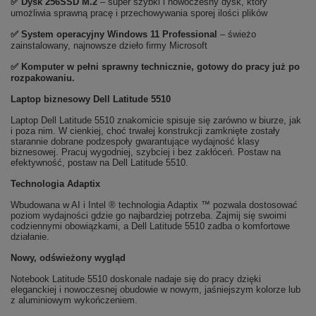
✅
Dysk 256SSD M.2
– super szybki i nowoczesny dysk, który
umożliwia sprawną pracę i przechowywania sporej ilości plików
✅
System operacyjny Windows 11 Professional
– świeżo
zainstalowany, najnowsze dzieło firmy Microsoft
✅ Komputer w pełni sprawny technicznie, gotowy do pracy już po
rozpakowaniu.
Laptop biznesowy Dell Latitude 5510
Laptop Dell Latitude 5510 znakomicie spisuje się zarówno w biurze, jak
i poza nim. W cienkiej, choć trwałej konstrukcji zamknięte zostały
starannie dobrane podzespoły gwarantujące wydajność klasy
biznesowej. Pracuj wygodniej, szybciej i bez zakłóceń. Postaw na
efektywność, postaw na Dell Latitude 5510.
Technologia Adaptix
Wbudowana w AI i Intel ® technologia Adaptix ™ pozwala dostosować
poziom wydajności gdzie go najbardziej potrzeba. Zajmij się swoimi
codziennymi obowiązkami, a Dell Latitude 5510 zadba o komfortowe
działanie.
Nowy, odświeżony wygląd
Notebook Latitude 5510 doskonale nadaje się do pracy dzięki
eleganckiej i nowoczesnej obudowie w nowym, jaśniejszym kolorze lub
z aluminiowym wykończeniem.