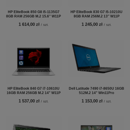
HP EliteBook 850 G8 i5-1135G7
HP EliteBook 830 G7 i5-10210U
8GB RAM 256GB M.2 15.6'' W11P
8GB RAM 256M.2 13'' W11P
1 614,00 zł
1 245,00 zł
/
szt.
/
szt.
HP EliteBook 840 G7 i7-10610U
Dell Latitude 7490 i7-8650U 16GB
16GB RAM 256GB M.2 14" W11P
512M.2 14" Win11Pro
1 537,00 zł
1 153,00 zł
/
szt.
/
szt.