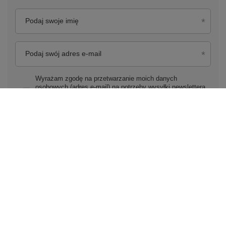
Podaj swoje imię
Podaj swój adres e-mail
Wyrażam zgodę na przetwarzanie moich danych
osobowych (adres e-mail) na potrzeby wysyłki newslettera
z informacją handlową (marketing). Więcej w
polityce
prywatności.
Zapisz się do newslettera
Zamówienia