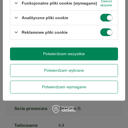
Zawsze
Model
Intel Core i5-10310U
Funkcjonalne pliki cookie (wymagane)
aktywne
procesora
Analityczne pliki cookie
Przekątna
15.6
ekranu
Reklamowe pliki cookie
Rozdzielczość
1920 x 1080
(px)
Potwierdzam wszystkie
Powłoka
matowa
Potwierdzam wybrane
matrycy
Potwierdzam wymagane
Ekran dotykowy
tak
Seria procesora
Intel Core i5
Taktowanie
4.4