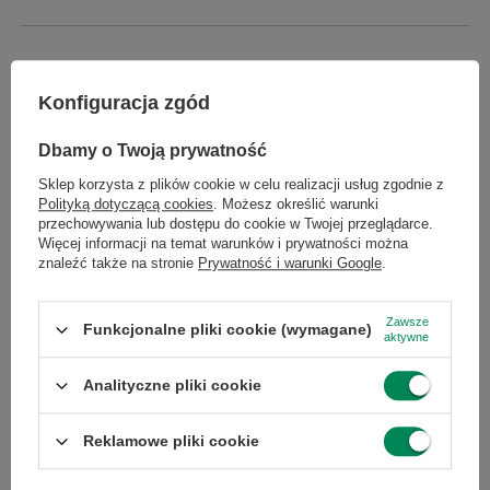
Marka
Dell
Konfiguracja zgód
Gwarancja
Gwarancja na 12
Dbamy o Twoją prywatność
miesięcy
Sklep korzysta z plików cookie w celu realizacji usług zgodnie z
Polityką dotyczącą cookies
. Możesz określić warunki
Klasa
A
przechowywania lub dostępu do cookie w Twojej przeglądarce.
Więcej informacji na temat warunków i prywatności można
znaleźć także na stronie
Prywatność i warunki Google
.
Specyfikacja
Skontaktuj się z nami
Zawsze
Funkcjonalne pliki cookie (wymagane)
aktywne
Stan
Używany
Analityczne pliki cookie
Stan
zastępcze
opakowania
Reklamowe pliki cookie