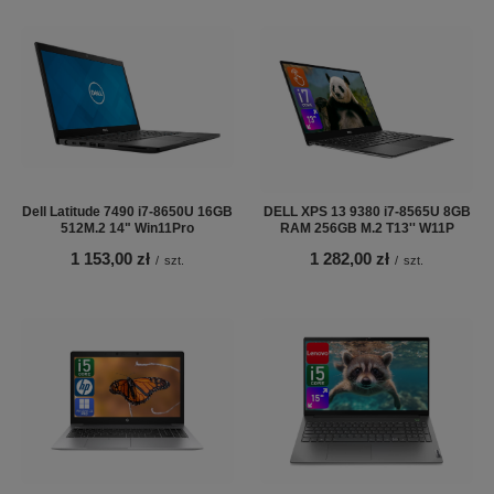
Dell Latitude 7490 i7-8650U 16GB
DELL XPS 13 9380 i7-8565U 8GB
512M.2 14" Win11Pro
RAM 256GB M.2 T13'' W11P
1 153,00 zł
1 282,00 zł
/
szt.
/
szt.