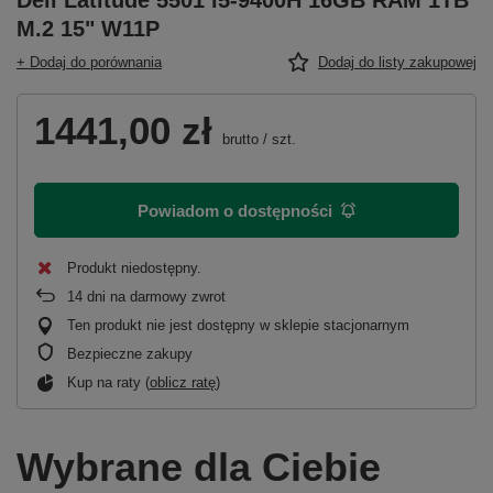
Dell Latitude 5501 i5-9400H 16GB RAM 1TB
M.2 15" W11P
+ Dodaj do porównania
Dodaj do listy zakupowej
1441,00 zł
brutto
/
szt.
Powiadom o dostępności
Produkt niedostępny
14
dni na darmowy zwrot
Ten produkt nie jest dostępny w sklepie stacjonarnym
Bezpieczne zakupy
Kup na raty (
oblicz ratę
)
Wybrane dla Ciebie