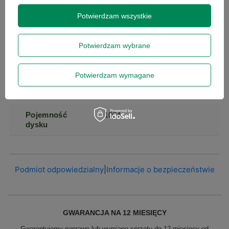
Symbol
0000005385
Potwierdzam wszystkie
Zasilacz w
Tak
zestawie
Potwierdzam wybrane
Generacja
9
Potwierdzam wymagane
Procesora
Pojemność
1024
dysku
Podmiot odpowiedzialny
|
Informacje o bezpieczeństwie
GWARANCJA NA 12 MIESIĘCY
Gwarantujemy naprawę lub wymianę sprzętu do 12 miesięcy od