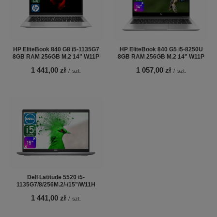
HP EliteBook 840 G8 i5-1135G7
HP EliteBook 840 G5 i5-8250U
8GB RAM 256GB M.2 14" W11P
8GB RAM 256GB M.2 14" W11P
1 441,00 zł
1 057,00 zł
/
szt.
/
szt.
Dell Latitude 5520 i5-
1135G7/8/256M.2/-/15"/W11H
1 441,00 zł
/
szt.