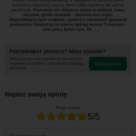
określić krótko naturę problemu, a następnie za pośrednictwem
formularza reklamacji, proszę zlecić odbiór
kurierowi lub wybrać
paczkomat.
Gwarancja nie obejmuje lampy projektora, tuszy,
tonerów, głowic drukarek - stanowią one części
eksploatacyjne tych urządzeń, zgodnie z warunkami gwarancji
producenta. Gwarancja na baterię laptopa wynosi 3 miesiące -
czas pracy baterii min. 1h.
Potrzebujesz pomocy? Masz pytania?
Zadaj pytanie a my odpowiemy niezwłocznie,
Zadaj pytanie
najciekawsze pytania i odpowiedzi publikując
dla innych.
Napisz swoją opinię
Twoja ocena:
5/5