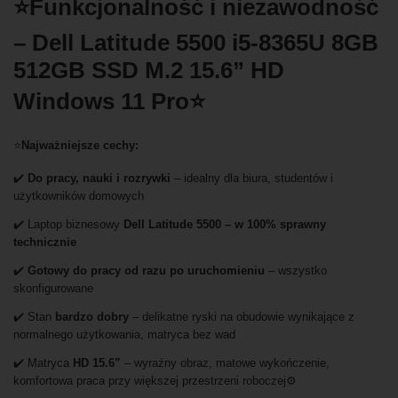
⭐Funkcjonalność i niezawodność
– Dell Latitude 5500 i5-8365U 8GB
512GB SSD M.2 15.6” HD
Windows 11 Pro⭐
⭐
Najważniejsze cechy:
✔️
Do pracy, nauki i rozrywki
– idealny dla biura, studentów i
użytkowników domowych
✔️ Laptop biznesowy
Dell Latitude 5500 – w 100% sprawny
technicznie
✔️
Gotowy do pracy od razu po uruchomieniu
– wszystko
skonfigurowane
✔️ Stan
bardzo dobry
– delikatne ryski na obudowie wynikające z
normalnego użytkowania, matryca bez wad
✔️ Matryca
HD 15.6”
– wyraźny obraz, matowe wykończenie,
komfortowa praca przy większej przestrzeni roboczej⚙️