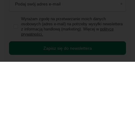
Podaj swój adres e-mail
Wyrażam zgodę na przetwarzanie moich danych
osobowych (adres e-mail) na potrzeby wysyłki newslettera
z informacją handlową (marketing). Więcej w
polityce
prywatności.
Zapisz się do newslettera
Zamówienia
Status zamówienia
Śledzenie przesyłki
Chcę zareklamować produkt