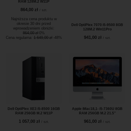
RAM 128M.2 W11P
864,00 zł
/
szt.
Najniższa cena produktu w
okresie 30 dni przed
Dell OptiPlex 7070 i5-9500 8GB
wprowadzeniem obniżki:
128M.2 Win11Pro
864,00 zł
0%
941,00 zł
Cena regularna:
1 649,00 zł
-48%
/
szt.
Dell OptiPlex XE3 i5-8500 16GB
Apple iMac18,1- i5-7360U 8GB
RAM 256GB M.2 W11P
RAM 256GB M.2 21.5''
1 057,00 zł
961,00 zł
/
szt.
/
szt.