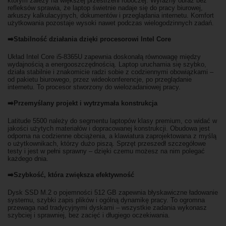
którym zależy na większej przestrzeni roboczej. Wyraźny obraz bez
refleksów sprawia, że laptop świetnie nadaje się do pracy biurowej,
arkuszy kalkulacyjnych, dokumentów i przeglądania internetu. Komfort
użytkowania pozostaje wysoki nawet podczas wielogodzinnych zadań.
➡️Stabilność działania dzięki procesorowi Intel Core
Układ Intel Core i5-8365U zapewnia doskonałą równowagę między
wydajnością a energooszczędnością. Laptop uruchamia się szybko,
działa stabilnie i znakomicie radzi sobie z codziennymi obowiązkami –
od pakietu biurowego, przez wideokonferencje, po przeglądanie
internetu. To procesor stworzony do wielozadaniowej pracy.
➡️Przemyślany projekt i wytrzymała konstrukcja
Latitude 5500 należy do segmentu laptopów klasy premium, co widać w
jakości użytych materiałów i dopracowanej konstrukcji. Obudowa jest
odporna na codzienne obciążenia, a klawiatura zaprojektowana z myślą
o użytkownikach, którzy dużo piszą. Sprzęt przeszedł szczegółowe
testy i jest w pełni sprawny – dzięki czemu możesz na nim polegać
każdego dnia.
➡️Szybkość, która zwiększa efektywność
Dysk SSD M.2 o pojemności 512 GB zapewnia błyskawiczne ładowanie
systemu, szybki zapis plików i ogólną dynamikę pracy. To ogromna
przewaga nad tradycyjnymi dyskami – wszystkie zadania wykonasz
szybciej i sprawniej, bez zacięć i długiego oczekiwania.