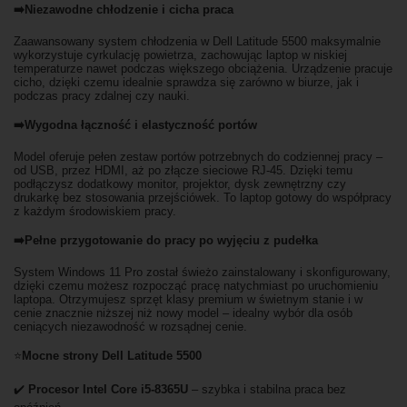
➡️Niezawodne chłodzenie i cicha praca
Zaawansowany system chłodzenia w Dell Latitude 5500 maksymalnie
wykorzystuje cyrkulację powietrza, zachowując laptop w niskiej
temperaturze nawet podczas większego obciążenia. Urządzenie pracuje
cicho, dzięki czemu idealnie sprawdza się zarówno w biurze, jak i
podczas pracy zdalnej czy nauki.
➡️Wygodna łączność i elastyczność portów
Model oferuje pełen zestaw portów potrzebnych do codziennej pracy –
od USB, przez HDMI, aż po złącze sieciowe RJ-45. Dzięki temu
podłączysz dodatkowy monitor, projektor, dysk zewnętrzny czy
drukarkę bez stosowania przejściówek. To laptop gotowy do współpracy
z każdym środowiskiem pracy.
➡️Pełne przygotowanie do pracy po wyjęciu z pudełka
System Windows 11 Pro został świeżo zainstalowany i skonfigurowany,
dzięki czemu możesz rozpocząć pracę natychmiast po uruchomieniu
laptopa. Otrzymujesz sprzęt klasy premium w świetnym stanie i w
cenie znacznie niższej niż nowy model – idealny wybór dla osób
ceniących niezawodność w rozsądnej cenie.
⭐
Mocne strony Dell Latitude 5500
✔️
Procesor Intel Core i5-8365U
– szybka i stabilna praca bez