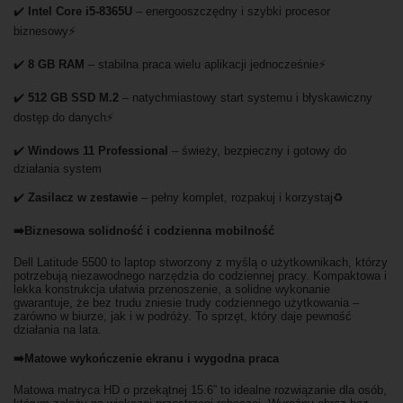
✔️
Intel Core i5-8365U
– energooszczędny i szybki procesor
biznesowy⚡
✔️
8 GB RAM
– stabilna praca wielu aplikacji jednocześnie⚡
✔️
512 GB SSD M.2
– natychmiastowy start systemu i błyskawiczny
dostęp do danych⚡
✔️
Windows 11 Professional
– świeży, bezpieczny i gotowy do
działania system
✔️
Zasilacz w zestawie
– pełny komplet, rozpakuj i korzystaj♻️
➡️Biznesowa solidność i codzienna mobilność
Dell Latitude 5500 to laptop stworzony z myślą o użytkownikach, którzy
potrzebują niezawodnego narzędzia do codziennej pracy. Kompaktowa i
lekka konstrukcja ułatwia przenoszenie, a solidne wykonanie
gwarantuje, że bez trudu zniesie trudy codziennego użytkowania –
zarówno w biurze, jak i w podróży. To sprzęt, który daje pewność
działania na lata.
➡️Matowe wykończenie ekranu i wygodna praca
Matowa matryca HD o przekątnej 15.6” to idealne rozwiązanie dla osób,