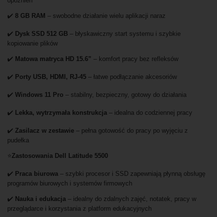
opóźnień
✔️
8 GB RAM
– swobodne działanie wielu aplikacji naraz
✔️
Dysk SSD 512 GB
– błyskawiczny start systemu i szybkie
kopiowanie plików
✔️
Matowa matryca HD 15.6”
– komfort pracy bez refleksów
✔️
Porty USB, HDMI, RJ-45
– łatwe podłączanie akcesoriów
✔️
Windows 11 Pro
– stabilny, bezpieczny, gotowy do działania
✔️
Lekka, wytrzymała konstrukcja
– idealna do codziennej pracy
✔️
Zasilacz w zestawie
– pełna gotowość do pracy po wyjęciu z
pudełka
⭐
Zastosowania Dell Latitude 5500
✔️
Praca biurowa
– szybki procesor i SSD zapewniają płynną obsługę
programów biurowych i systemów firmowych
✔️
Nauka i edukacja
– idealny do zdalnych zajęć, notatek, pracy w
przeglądarce i korzystania z platform edukacyjnych