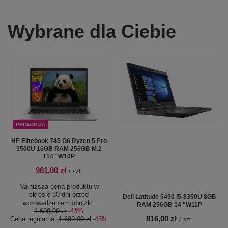
Wybrane dla Ciebie
PROMOCJA
HP Elitebook 745 G6 Ryzen 5 Pro
3500U 16GB RAM 256GB M.2
T14" W10P
961,00 zł
/
szt.
Najniższa cena produktu w
okresie 30 dni przed
Dell Latitude 5490 i5-8350U 8GB
wprowadzeniem obniżki:
RAM 256GB 14 "W11P
1 699,00 zł
-43%
816,00 zł
Cena regularna:
1 699,00 zł
-43%
/
szt.