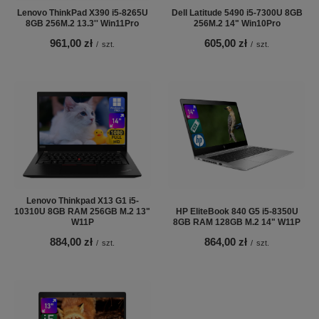
Lenovo ThinkPad X390 i5-8265U
Dell Latitude 5490 i5-7300U 8GB
8GB 256M.2 13.3'' Win11Pro
256M.2 14" Win10Pro
961,00 zł
605,00 zł
/
szt.
/
szt.
Lenovo Thinkpad X13 G1 i5-
10310U 8GB RAM 256GB M.2 13"
HP EliteBook 840 G5 i5-8350U
W11P
8GB RAM 128GB M.2 14" W11P
884,00 zł
864,00 zł
/
szt.
/
szt.