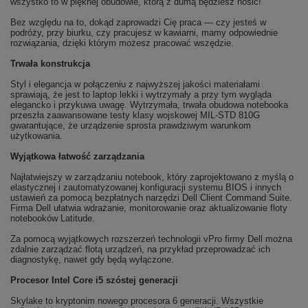
wszystko to w pięknej obudowie, którą z dumą będziesz nosić!
Bez względu na to, dokąd zaprowadzi Cię praca — czy jesteś w
podróży, przy biurku, czy pracujesz w kawiarni, mamy odpowiednie
rozwiązania, dzięki którym możesz pracować wszędzie.
Trwała konstrukcja
Styl i elegancja w połączeniu z najwyższej jakości materiałami
sprawiają, że jest to laptop lekki i wytrzymały a przy tym wygląda
elegancko i przykuwa uwagę. Wytrzymała, trwała obudowa notebooka
przeszła zaawansowane testy klasy wojskowej MIL-STD 810G
gwarantujące, że urządzenie sprosta prawdziwym warunkom
użytkowania.
Wyjątkowa łatwość zarządzania
Najłatwiejszy w zarządzaniu notebook, który zaprojektowano z myślą o
elastycznej i zautomatyzowanej konfiguracji systemu BIOS i innych
ustawień za pomocą bezpłatnych narzędzi Dell Client Command Suite.
Firma Dell ułatwia wdrażanie, monitorowanie oraz aktualizowanie floty
notebooków Latitude.
Za pomocą wyjątkowych rozszerzeń technologii vPro firmy Dell można
zdalnie zarządzać flotą urządzeń, na przykład przeprowadzać ich
diagnostykę, nawet gdy będą wyłączone.
Procesor Intel Core i5 szóstej generacji
Skylake to kryptonim nowego procesora 6 generacji. Wszystkie