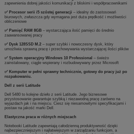
zapewnienia dobrej jakości komunikacji z bliskimi i współpracownikami
✅
Procesor serii i5 szóstej generacji
– idealny do zastosowań
biurowych, zwłaszcza gdy wymagana jest duża prędkość i możliwości
obliczeniowe
✅
Pami
ęć RAM 8GB
– wystarczająca ilość pamięci do średnio
zaawansowanej pracy
✅
Dysk 128SSD M.2
– super szybki i nowoczesny dysk, który
umożliwia sprawną pracę i przechowywania wystarczającej ilości plików
✅
System operacyjny Windows 10 Professional
– świeżo
zainstalowany, ciągle wspierany i rozbudowywany przez Microsoft
✅ Komputer w pełni sprawny technicznie, gotowy do pracy już po
rozpakowaniu.
Dell z serii Latitude
Dell 5480 to kolejne dzieło z serii Latitude. Jego biznesowe
przystosowanie gwarantuje szybką i niezawodną pracę zarówno na
wyjazdach jak i na miejscu. Ciesz się niesamowitymi specyfikacjami i
postaw na jakość marki Dell.
Elastyczna praca w różnych miejscach
Notebooki Latitude zapewniają całodzienną produktywność dzięki
najbezpieczniejszym i najłatwiejszym w zarządzaniu funkcjom, a