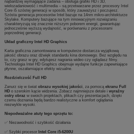
najbardziej wymagające zadania – obsługa grafiki HD i 3D,
wielozadaniowość i multimedia – są przetwarzane przez procesory Intel
Core i5 szóstej generacji w sposób, który zauważysz i poczujesz.
Szósta generacja procesorów Intel bazuje na 14nm mikro-architekturze
Skylake. Komputery bazujące na tym innowacyjnym rozwiązaniu
charakteryzują się znacznie niższym poborem energii, gwarantując
jednocześnie wyższą wydajność, w porównaniu z procesorami
poprzedniej generacji.
Układ graficzny Intel HD Graphics
Karta graficzna zamontowana w komputerze dostarcza wyjątkową
jakość obrazu oraz dźwięk standardu kina domowego. Bez względu na
to, czy grasz w gry, edytujesz nagrania wideo czy oglądasz filmy.
Technologia Intel HD Graphics obejmuje wydajne funkcje zapewniające
płynne, oszałamiające efekty wizualne.
Rozdzielczość Full HD
Zanurz się w świat
obrazu wysokiej jakości
, za pomocą
ekranu Full
HD
o szerokim kącie widzenia. Zobacz najmniejsze detale i
wyraźny
ostry obraz
w swoich projektach, plikach czy prezentacjach, dzięki
czemu doznania będą bardzo realistyczne a komfort oglądania
niezwykle wysoki.
Niepodważalne atuty tego sprzętu to:
✅ Niezawodność i szybkość działania
✅ Szybki procesor
Intel Core i5-6200U