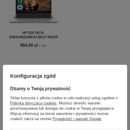
HP 830 G6 i5-
8365U/8/256M.2/-/W13''/W10P
854,00 zł
/
szt.
Konfiguracja zgód
Chcesz się w czymś upewnić lub
masz dodatkowe pytanie?
Dbamy o Twoją prywatność
Sklep korzysta z plików cookie w celu realizacji usług zgodnie z
Skorzystaj z naszej pomocy!
Polityką dotyczącą cookies
. Możesz określić warunki
przechowywania lub dostępu do cookie w Twojej przeglądarce.
+48 796 758 658
Więcej informacji na temat warunków i prywatności można
info@greencomputers.pl
znaleźć także na stronie
Prywatność i warunki Google
.