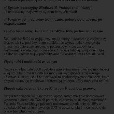
✅
System operacyjny Windows 11 Professional
– świeżo
zainstalowany, najnowszy system firmy Microsoft
✅
Towar w pełni sprawny technicznie, gotowy do pracy już po
rozpakowaniu
Laptop biznesowy Dell Latitude 5420 – Twój partner w biznesie
Dell Latitude 5420 to wyjątkowy laptop, który sprawdzi się zarówno w
biurze, jak i w podróży. Jego smukła, ale wytrzymała konstrukcja
mieści w sobie zaawansowane podzespoły, które zapewniają
niezrównaną wydajność biznesową. Pracuj szybciej, wygodniej i bez
zakłóceń. Zainwestuj w produktywność – wybierz Dell Latitude 5420.
Wydajność i mobilność w jednym
Nowa seria Latitude 5000 została zaprojektowana z myślą o mobilności
– jej smukła forma nie odbiera mocy ani wydajności. Dzięki wagę
zaledwie 1,59 kg, Dell Latitude 5420 to doskonały wybór dla osób, które
często podróżują służbowo i potrzebują sprzętu, który dotrzyma tempa.
Długotrwała bateria i ExpressCharge – Pracuj bez przerwy
Dzięki technologii Dell Optimizer, laptop automatycznie dostosowuje
ustawienia baterii do Twoich potrzeb, zapewniając dłuższą żywotność.
Funkcja ExpressCharge pozwala naładować urządzenie do 35% w
zaledwie 20 minut lub nawet do 80% w godzinę, abyś mógł wrócić do
pracy bez zbędnych przerw.