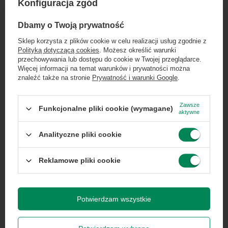
Konfiguracja zgód
×
Dołącz do newslettera Green
Dbamy o Twoją prywatność
Computers
Sklep korzysta z plików cookie w celu realizacji usług zgodnie z
Marka
Dell
Polityką dotyczącą cookies
. Możesz określić warunki
Zgarnij jako pierwszy informacje o zniżkach i
przechowywania lub dostępu do cookie w Twojej przeglądarce.
rabatach w naszym sklepie!
Więcej informacji na temat warunków i prywatności można
znaleźć także na stronie
Prywatność i warunki Google
.
Symbol
5397063171705
...
lub zadzwoń od razu, aby odebrać
przy zamówieniu telefonicznym
Zawsze
Funkcjonalne pliki cookie (wymagane)
Seria
Latitude
aktywne
50 zł rabatu!
Analityczne pliki cookie
Gwarancja
Gwarancja na 12
Rabat 50 zł przy zamówieniach powyżej 300 zł. Oferta
miesięcy
jednorazowa, nie łączy się z innymi promocjami i nie
obejmuje zamówień hurtowych.
Reklamowe pliki cookie
Klasa
A-
Wyrażam zgodę na przetwarzanie danych osobowych
na potrzeby newslettera. Więcej w
polityce
prywatności
.
Potwierdzam wszystkie
Stan
Używany