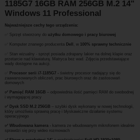
1185G7 16GB RAM 256GB M.2 14"
Windows 11 Professional
Najważniejsze cechy tego urządzenia:
✅ Sprzęt stworzony do
użytku domowego
i
pracy biurowej
✅ Komputer znanego producenta
Dell
, w
100% sprawny technicznie
✅ Stan wizualny -
sprzęt posiada zdrapany lakier na dolnej klapie oraz
przetarcie nad klawiaturą. Matryca bez wad. Zdjęcia przedstawiające
wady dostępne na aukcji.
✅
Procesor serii i7-1185G7 -
świetny procesor nadający się do
zaawansowanych obliczeń, prac biurowych oraz do zastosowań
domowych
✅
Pami
ęć RAM 16GB
– odpowiednia ilość pamięci RAM do swobodnej
i wymagającej pracy
✅
Dysk SSD M.2 256GB
– szybki dysk wykonany w nowej technologii,
który umożliwia sprawną pracę i błyskawiczne działanie systemu
operacyjnego
✅ Wbudowana kamera -
kamera ze wbudowanym mikrofonem idealnie
sprawdzi się przy wideo rozmowach
✅ Ekran o przekątnej 14
" o rozdzielczości
Full HD 1920x1080