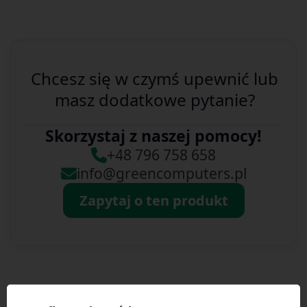
Chcesz się w czymś upewnić lub
masz dodatkowe pytanie?
Skorzystaj z naszej pomocy!
+48 796 758 658
info@greencomputers.pl
Zapytaj o ten produkt
Specyfikacja