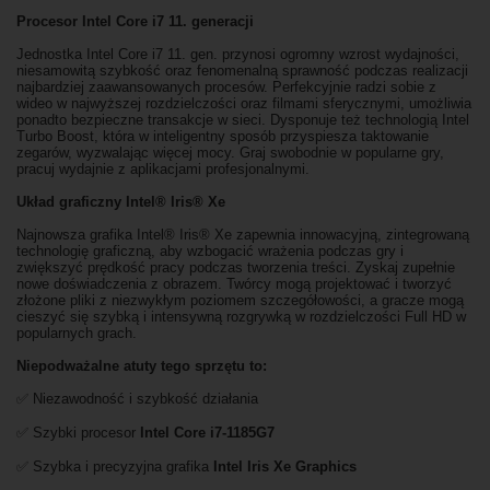
Procesor Intel Core i7 11. generacji
Jednostka Intel Core i7 11. gen. przynosi ogromny wzrost wydajności,
niesamowitą szybkość oraz fenomenalną sprawność podczas realizacji
najbardziej zaawansowanych procesów. Perfekcyjnie radzi sobie z
wideo w najwyższej rozdzielczości oraz filmami sferycznymi, umożliwia
ponadto bezpieczne transakcje w sieci. Dysponuje też technologią Intel
Turbo Boost, która w inteligentny sposób przyspiesza taktowanie
zegarów, wyzwalając więcej mocy. Graj swobodnie w popularne gry,
pracuj wydajnie z aplikacjami profesjonalnymi.
Układ graficzny Intel® Iris® Xe
Najnowsza grafika Intel® Iris® Xe zapewnia innowacyjną, zintegrowaną
technologię graficzną, aby wzbogacić wrażenia podczas gry i
zwiększyć prędkość pracy podczas tworzenia treści. Zyskaj zupełnie
nowe doświadczenia z obrazem. Twórcy mogą projektować i tworzyć
złożone pliki z niezwykłym poziomem szczegółowości, a gracze mogą
cieszyć się szybką i intensywną rozgrywką w rozdzielczości Full HD w
popularnych grach.
Niepodważalne atuty tego sprzętu to:
✅ Niezawodność i szybkość działania
✅ Szybki procesor
Intel Core i7-1185G7
✅ Szybka i precyzyjna grafika
Intel Iris Xe Graphics