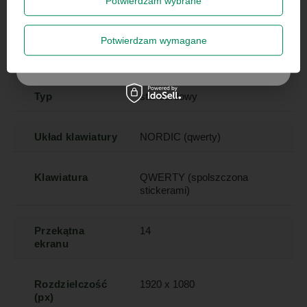
Potwierdzam wybrane
Marka
Dell
Zapisz się
Potwierdzam wymagane
Model
Latitude 5420
Szanujemy Twoją prywatność – żadnego spamu.
Typ
standardowy
Układ klawiatury
NORDIC (qwerty)
Klawiatura
QWERTY (spolszczona
stickerami)
Przekątna
14
ekranu
Rozdzielczość
1920 x 1080
(px)