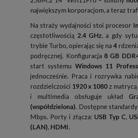
największym korporacjom, a teraz traf
Na straży wydajności stoi procesor
I
częstotliwością
2.4 GHz
, a gdy syt
trybie Turbo, opierając się na
4
rdzenia
podręcznej. Konfiguracja
8 GB DDR
start systemu
Windows 11 Profess
jednocześnie. Praca i rozrywka nab
rozdzielczości
1920 x 1080
z matryc
i multimedia obsługuje układ
Gr
(współdzielona)
. Dostępne standardy
Mbps. Porty i złącza:
USB Typ C
,
US
(LAN)
,
HDMI
.