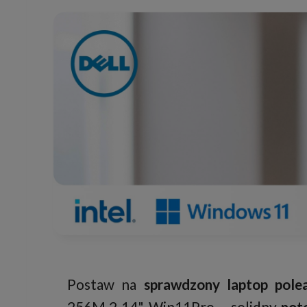
Postaw na
sprawdzony laptop pole
256M.2 14" Win11Pro – solidny
not