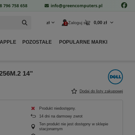
8 796 758 658
info@greencomputers.pl
0,00 zł
zł
Zaloguj się
 APPLE
POZOSTAŁE
POPULARNE MARKI
 256M.2 14"
Dodaj do listy zakupowej
Produkt niedostępny
14
dni na darmowy zwrot
Ten produkt nie jest dostępny w sklepie
stacjonarnym