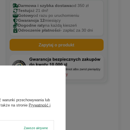
Darmowa i szybka dostawa
od 350 zł
Testuj
aż 21 dni!
Gotowy
od razu po uruchomieniu
Gwarancja 12
miesiący
Dogodne raty
na każdą kieszeń
Odroczenie płatności
- zapłać za 30 dni
Zapytaj o produkt
ć warunki przechowywania lub
 także na stronie
Prywatność i
Zawsze aktywne