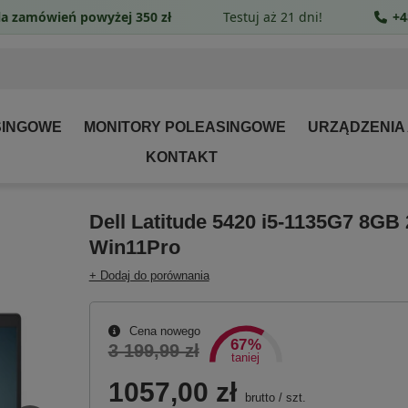
a zamówień powyżej 350 zł
Testuj aż 21 dni!
+4
SINGOWE
MONITORY POLEASINGOWE
URZĄDZENIA
KONTAKT
Dell Latitude 5420 i5-1135G7 8GB
Win11Pro
+ Dodaj do porównania
Cena nowego
67%
3 199,99 zł
taniej
1057,00 zł
brutto
/
szt.