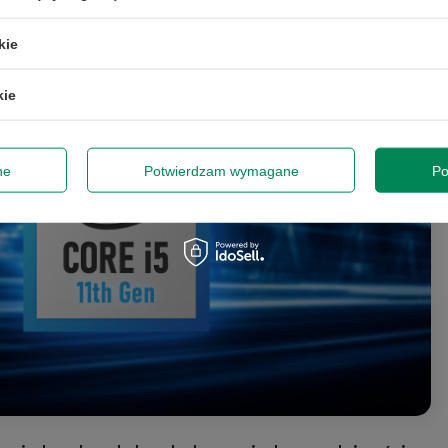
urowych oraz wielozadaniowych.
kie
kie
ne
Potwierdzam wymagane
Po