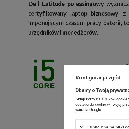
Dell Latitude poleasingowy
wyznacza
certyfikowany laptop biznesowy
, z
imponującym czasem pracy baterii, to
urzędników i menedżerów
.
Procesor Intel
wydajność dla
Konfiguracja zgód
Dbamy o Twoją prywatn
Sercem tego kompute
Sklep korzysta z plików cookie 
dostępu do cookie w Twojej prz
Intel Core i5
, posiad
warunki Google
.
wynosi
2.4 GHz
, a
oferuje pamięć podr
Funkcjonalne pliki 