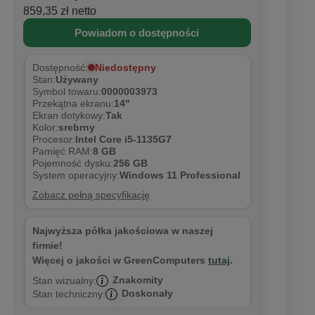
859,35 zł netto
Powiadom o dostępności
Niedostępny
Dostępność:
Stan:
Używany
Symbol towaru:
0000003973
Przekątna ekranu:
14"
Ekran dotykowy:
Tak
Kolor:
srebrny
Procesor:
Intel Core i5-1135G7
Pamięć RAM:
8 GB
Pojemność dysku:
256 GB
System operacyjny:
Windows 11 Professional
Zobacz pełną specyfikację
Najwyższa półka jakościowa w naszej
firmie!
Więcej o jakości w GreenComputers
tutaj
.
Znakomity
Stan wizualny:
Doskonały
Stan techniczny: