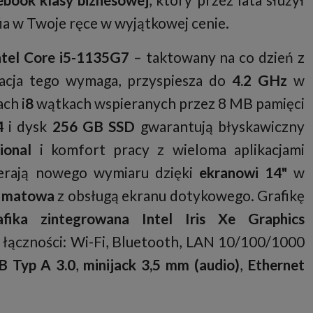
ia w Twoje ręce w wyjątkowej cenie.
ntel Core i5-1135G7
– taktowany na co dzień z
uacja tego wymaga, przyspiesza do
4.2 GHz
w
ch i
8
wątkach wspieranych przez 8 MB pamięci
4
i dysk
256 GB SSD
gwarantują błyskawiczny
ional
i komfort pracy z wieloma aplikacjami
ierają nowego wymiaru dzięki
ekranowi 14"
w
ą
matowa
z obsługą ekranu dotykowego. Grafikę
afika zintegrowana Intel Iris Xe Graphics
 łączności: Wi-Fi, Bluetooth, LAN 10/100/1000
B Typ A 3.0
,
minijack 3,5 mm (audio)
,
Ethernet