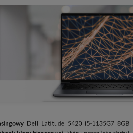
asingowy
Dell Latitude 5420 i5-1135G7 8GB
ebook klasy biznesowej
, który przez lata służył