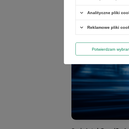
w zastosowaniach bi
Analityczne pliki coo
Reklamowe pliki coo
Potwierdzam wybra