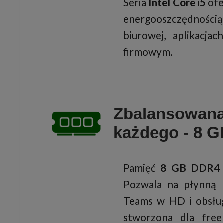
Seria
Intel Core i5
ofe
energooszczędności
biurowej, aplikacja
firmowym.
Zbalansowana
każdego - 8 
Pamięć
8 GB DDR4
Pozwala na płynną 
Teams w HD i obsług
stworzona dla free