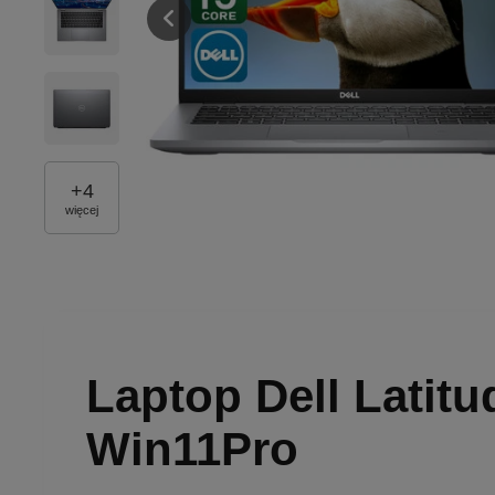
+
4
więcej
Laptop Dell Latit
Win11Pro