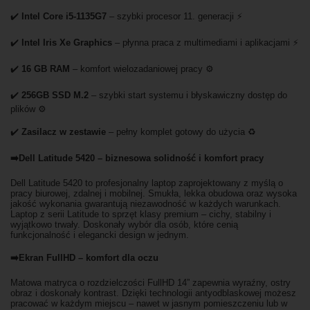
✔️
Intel Core i5-1135G7
– szybki procesor 11. generacji ⚡
✔️
Intel Iris Xe Graphics
– płynna praca z multimediami i aplikacjami ⚡
✔️
16 GB RAM
– komfort wielozadaniowej pracy ⚙️
✔️
256GB SSD M.2
– szybki start systemu i błyskawiczny dostęp do
plików ⚙️
✔️
Zasilacz w zestawie
– pełny komplet gotowy do użycia ♻️
➡️Dell Latitude 5420 – biznesowa solidność i komfort pracy
Dell Latitude 5420 to profesjonalny laptop zaprojektowany z myślą o
pracy biurowej, zdalnej i mobilnej. Smukła, lekka obudowa oraz wysoka
jakość wykonania gwarantują niezawodność w każdych warunkach.
Laptop z serii Latitude to sprzęt klasy premium – cichy, stabilny i
wyjątkowo trwały. Doskonały wybór dla osób, które cenią
funkcjonalność i elegancki design w jednym.
➡️Ekran FullHD – komfort dla oczu
Matowa matryca o rozdzielczości FullHD 14” zapewnia wyraźny, ostry
obraz i doskonały kontrast. Dzięki technologii antyodblaskowej możesz
pracować w każdym miejscu – nawet w jasnym pomieszczeniu lub w