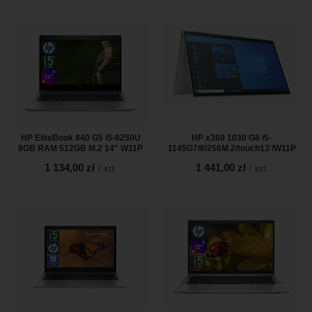
HP EliteBook 840 G5 i5-8250U
HP x360 1030 G8 i5-
8GB RAM 512GB M.2 14" W11P
1145G7/8/256M.2/touch13'/W11P
1 134,00 zł
1 441,00 zł
/
szt.
/
szt.