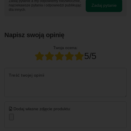
Zadaj pytanie a my odpowiemy niezwłocznie,
Zadaj pytanie
najciekawsze pytania i odpowiedzi publikując
dla innych.
Napisz swoją opinię
Twoja ocena:
5/5
Treść twojej opinii
Dodaj własne zdjęcie produktu: