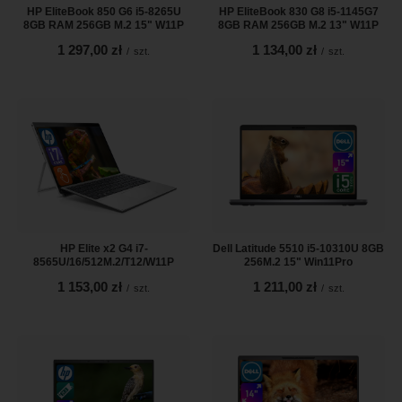
HP EliteBook 850 G6 i5-8265U
HP EliteBook 830 G8 i5-1145G7
8GB RAM 256GB M.2 15" W11P
8GB RAM 256GB M.2 13" W11P
1 297,00 zł
1 134,00 zł
/
szt.
/
szt.
HP Elite x2 G4 i7-
Dell Latitude 5510 i5-10310U 8GB
8565U/16/512M.2/T12/W11P
256M.2 15" Win11Pro
1 153,00 zł
1 211,00 zł
/
szt.
/
szt.