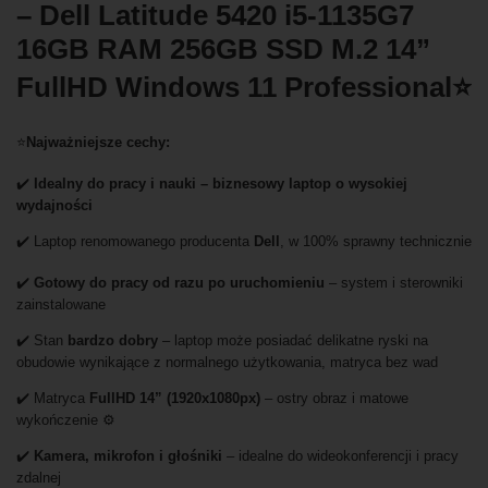
– Dell Latitude 5420 i5-1135G7
16GB RAM 256GB SSD M.2 14”
FullHD Windows 11 Professional⭐
⭐
Najważniejsze cechy:
✔️
Idealny do pracy i nauki – biznesowy laptop o wysokiej
wydajności
✔️ Laptop renomowanego producenta
Dell
, w 100% sprawny technicznie
✔️
Gotowy do pracy od razu po uruchomieniu
– system i sterowniki
zainstalowane
✔️ Stan
bardzo dobry
– laptop może posiadać delikatne ryski na
obudowie wynikające z normalnego użytkowania, matryca bez wad
✔️ Matryca
FullHD 14” (1920x1080px)
– ostry obraz i matowe
wykończenie ⚙️
✔️
Kamera, mikrofon i głośniki
– idealne do wideokonferencji i pracy
zdalnej