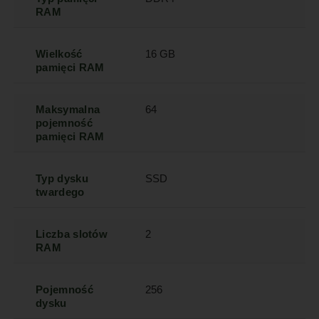
RAM
Wielkość
16 GB
pamięci RAM
Maksymalna
64
pojemność
pamięci RAM
Typ dysku
SSD
twardego
Liczba slotów
2
RAM
Pojemność
256
dysku