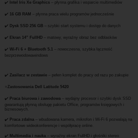
✔️
Intel Iris Xe Graphics
– płynna grafika i wsparcie multimediów
✔️
16 GB RAM
– płynna praca wielu programów jednocześnie
✔️
Dysk SSD 256 GB
– szybki start systemu i dostęp do danych
✔️
Ekran 14” FullHD
– matowy, wyraźny obraz bez odblasków
✔️
Wi-Fi 6 + Bluetooth 5.1
– nowoczesna, szybka łączność
bezprzewodowawindows
✔️
Zasilacz w zestawie
– pełen komplet do pracy od razu po zakupie
⭐
Zastosowania Dell Latitude 5420
✔️
Praca biurowa i zawodowa
– wydajny procesor i szybki dysk SSD
gwarantują płynną obsługę pakietu Office, programów księgowych i
biznesowych.
✔️
Praca zdalna
– wbudowana kamera, mikrofon i Wi-Fi 6 pozwalają na
komfortowe wideokonferencje i współpracę online.
✔️
Multimedia i nauka
– wyraźny ekran FullHD i głośniki stereo