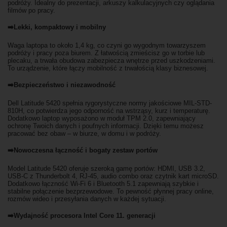
podróży. Idealny do prezentacji, arkuszy kalkulacyjnych czy oglądania
filmów po pracy.
➡️Lekki, kompaktowy i mobilny
Waga laptopa to około 1,4 kg, co czyni go wygodnym towarzyszem
podróży i pracy poza biurem. Z łatwością zmieścisz go w torbie lub
plecaku, a trwała obudowa zabezpiecza wnętrze przed uszkodzeniami.
To urządzenie, które łączy mobilność z trwałością klasy biznesowej.
➡️Bezpieczeństwo i niezawodność
Dell Latitude 5420 spełnia rygorystyczne normy jakościowe MIL-STD-
810H, co potwierdza jego odporność na wstrząsy, kurz i temperaturę.
Dodatkowo laptop wyposażono w moduł TPM 2.0, zapewniający
ochronę Twoich danych i poufnych informacji. Dzięki temu możesz
pracować bez obaw – w biurze, w domu i w podróży.
➡️Nowoczesna łączność i bogaty zestaw portów
Model Latitude 5420 oferuje szeroką gamę portów: HDMI, USB 3.2,
USB-C z Thunderbolt 4, RJ-45, audio combo oraz czytnik kart microSD.
Dodatkowo łączność Wi-Fi 6 i Bluetooth 5.1 zapewniają szybkie i
stabilne połączenie bezprzewodowe. To pewność płynnej pracy online,
rozmów wideo i przesyłania danych w każdej sytuacji.
➡️Wydajność procesora Intel Core 11. generacji