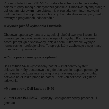
Procesor Intel Core i5-1135G7 z grafiką Intel Iris Xe oferuje świetny
balans między mocą a energooszczędnością. Umożliwia płynną pracę z
aplikacjami biurowymi, projektowymi, przeglądarkami internetowymi i
multimediami. Laptop działa cicho, szybko i stabilnie nawet przy wielu
otwartych programach jednocześnie.
➡️Wysoka jakość wykonania i trwałość
Obudowa laptopa wykonana z wysokiej jakości tworzyw i aluminium
gwarantuje długowieczność oraz elegancki wygląd. Każdy element
został precyzyjnie spasowany, dzięki czemu urządzenie wygląda
nowocześnie i profesjonalnie. To sprzęt, który zachowuje swoją klasę
przez lata użytkowania.
➡️Cicha praca i energooszczędność
Dell Latitude 5420 wyposażony został w inteligentny system
chłodzenia, który dostosowuje się do obciążenia. Laptop pozostaje
cichy nawet podczas intensywnej pracy, a energooszczędny układ
pozwala na dłuższą pracę na baterii – bez konieczności częstego
ładowania.
⭐
Mocne strony Dell Latitude 5420
✔️
Intel Core i5-1135G7
– wydajny i energooszczędny procesor 11.
generacji