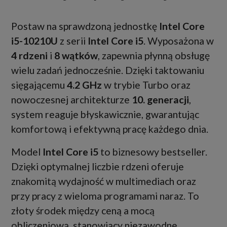
Postaw na sprawdzoną jednostkę
Intel Core
i5-10210U
z serii
Intel Core i5
. Wyposażona w
4 rdzeni
i
8 wątków
, zapewnia płynną obsługę
wielu zadań jednocześnie. Dzięki taktowaniu
sięgającemu
4.2 GHz
w trybie Turbo oraz
nowoczesnej architekturze
10. generacji
,
system reaguje błyskawicznie, gwarantując
komfortową i efektywną pracę każdego dnia.
Model
Intel Core i5
to biznesowy bestseller.
Dzięki optymalnej liczbie rdzeni oferuje
znakomitą wydajność w multimediach oraz
przy pracy z wieloma programami naraz. To
złoty środek między ceną a mocą
obliczeniową, stanowiący niezawodne