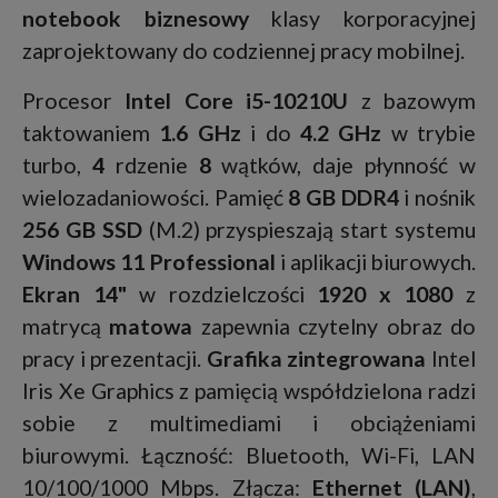
notebook biznesowy
klasy korporacyjnej
zaprojektowany do codziennej pracy mobilnej.
Procesor
Intel Core i5-10210U
z bazowym
taktowaniem
1.6 GHz
i do
4.2 GHz
w trybie
turbo,
4
rdzenie
8
wątków, daje płynność w
wielozadaniowości. Pamięć
8 GB DDR4
i nośnik
256 GB SSD
(M.2) przyspieszają start systemu
Windows 11 Professional
i aplikacji biurowych.
Ekran 14"
w rozdzielczości
1920 x 1080
z
matrycą
matowa
zapewnia czytelny obraz do
pracy i prezentacji.
Grafika zintegrowana
Intel
Iris Xe Graphics z pamięcią współdzielona radzi
sobie z multimediami i obciążeniami
biurowymi. Łączność: Bluetooth, Wi-Fi, LAN
10/100/1000 Mbps. Złącza:
Ethernet (LAN)
,