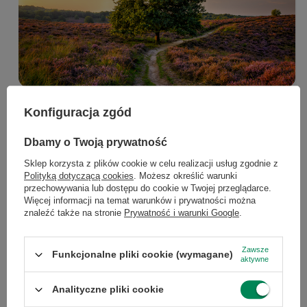
Konfiguracja zgód
×
Dołącz do newslettera Green
Dbamy o Twoją prywatność
Computers
Sklep korzysta z plików cookie w celu realizacji usług zgodnie z
Polityką dotyczącą cookies
. Możesz określić warunki
Zgarnij jako pierwszy informacje o zniżkach i
przechowywania lub dostępu do cookie w Twojej przeglądarce.
rabatach w naszym sklepie!
Więcej informacji na temat warunków i prywatności można
Zawsze online – Szybka i
znaleźć także na stronie
Prywatność i warunki Google
.
stabilna łączność
...
lub zadzwoń od razu, aby odebrać
przy zamówieniu telefonicznym
Zawsze
Funkcjonalne pliki cookie (wymagane)
aktywne
50 zł rabatu!
Poleasingowy
Laptop Latitude 5410
to
Analityczne pliki cookie
pewność szybkiego transferu danych i płynnej
Rabat 50 zł przy zamówieniach powyżej 300 zł. Oferta