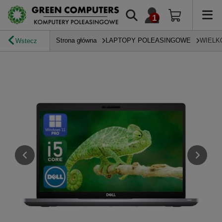
Strona główna
LAPTOPY POLEASINGOWE
WIELK
Wstecz