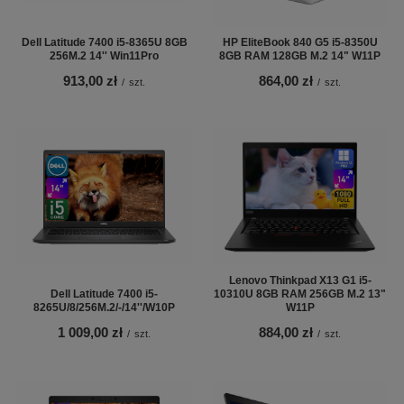
Dell Latitude 7400 i5-8365U 8GB
HP EliteBook 840 G5 i5-8350U
256M.2 14'' Win11Pro
8GB RAM 128GB M.2 14" W11P
913,00 zł
864,00 zł
/
szt.
/
szt.
Lenovo Thinkpad X13 G1 i5-
Dell Latitude 7400 i5-
10310U 8GB RAM 256GB M.2 13"
8265U/8/256M.2/-/14''/W10P
W11P
1 009,00 zł
884,00 zł
/
szt.
/
szt.