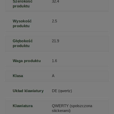
Szerokość
32.4
produktu
Wysokość
2.5
produktu
Głębokość
21.9
produktu
Waga produktu
1.6
Klasa
A
Układ klawiatury
DE (qwertz)
Klawiatura
QWERTY (spolszczona
stickerami)