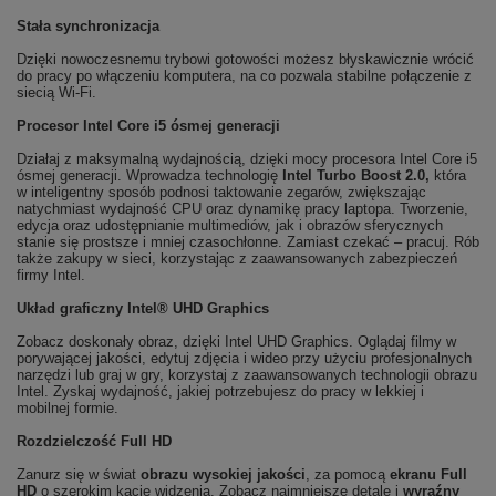
Stała synchronizacja
Dzięki nowoczesnemu trybowi gotowości możesz błyskawicznie wrócić
do pracy po włączeniu komputera, na co pozwala stabilne połączenie z
siecią Wi-Fi.
Procesor Intel Core i5 ósmej generacji
Działaj z maksymalną wydajnością, dzięki mocy procesora Intel Core i5
ósmej generacji. Wprowadza technologię
Intel Turbo Boost 2.0,
która
w inteligentny sposób podnosi taktowanie zegarów, zwiększając
natychmiast wydajność CPU oraz dynamikę pracy laptopa. Tworzenie,
edycja oraz udostępnianie multimediów, jak i obrazów sferycznych
stanie się prostsze i mniej czasochłonne. Zamiast czekać – pracuj. Rób
także zakupy w sieci, korzystając z zaawansowanych zabezpieczeń
firmy Intel.
Układ graficzny Intel® UHD Graphics
Zobacz doskonały obraz, dzięki Intel UHD Graphics. Oglądaj filmy w
porywającej jakości, edytuj zdjęcia i wideo przy użyciu profesjonalnych
narzędzi lub graj w gry, korzystaj z zaawansowanych technologii obrazu
Intel. Zyskaj wydajność, jakiej potrzebujesz do pracy w lekkiej i
mobilnej formie.
Rozdzielczość Full HD
Zanurz się w świat
obrazu wysokiej jakości
, za pomocą
ekranu Full
HD
o szerokim kącie widzenia. Zobacz najmniejsze detale i
wyraźny