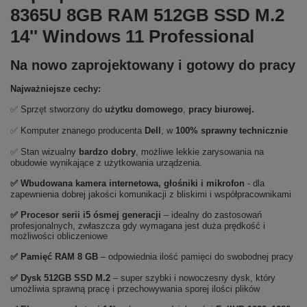
8365U 8GB RAM 512GB SSD M.2
14'' Windows 11 Professional
Na nowo zaprojektowany i gotowy do pracy
Najważniejsze cechy:
✅ Sprzęt stworzony do
użytku domowego
,
pracy biurowej.
✅ Komputer znanego producenta
Dell
, w
100% sprawny technicznie
✅ Stan wizualny
bardzo
dobry
, możliwe lekkie zarysowania na
obudowie wynikające z użytkowania urządzenia.
✅ Wbudowana kamera internetowa, głośniki i mikrofon
- dla
zapewnienia dobrej jakości komunikacji z bliskimi i współpracownikami
✅
Procesor serii i5 ósmej generacji
– idealny do zastosowań
profesjonalnych, zwłaszcza gdy wymagana jest duża prędkość i
możliwości obliczeniowe
✅
Pami
ęć RAM 8 GB
– odpowiednia ilość pamięci do swobodnej pracy
✅
Dysk 512GB SSD M.2
– super szybki i nowoczesny dysk, który
umożliwia sprawną pracę i przechowywania sporej ilości plików