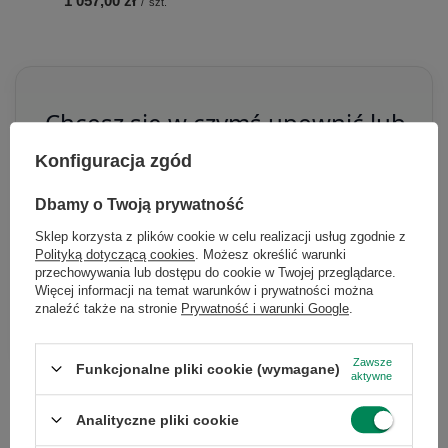
1 057,00 zł
/
szt.
Chcesz się w czymś upewnić lub
masz dodatkowe pytanie?
Konfiguracja zgód
Skorzystaj z naszej pomocy!
Dbamy o Twoją prywatność
+48 796 758 658
Sklep korzysta z plików cookie w celu realizacji usług zgodnie z
info@greencomputers.pl
Polityką dotyczącą cookies
. Możesz określić warunki
przechowywania lub dostępu do cookie w Twojej przeglądarce.
Więcej informacji na temat warunków i prywatności można
Zapytaj o ten produkt
znaleźć także na stronie
Prywatność i warunki Google
.
Zawsze
Funkcjonalne pliki cookie (wymagane)
aktywne
Analityczne pliki cookie
Specyfikacja