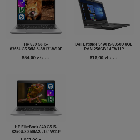
HP 830 G6 i5-
Dell Latitude 5490 i5-8350U 8GB
8365U/8/256M.2/-/W13''/W10P
RAM 256GB 14 "W11P
854,00 zł
816,00 zł
/
szt.
/
szt.
HP EliteBook 840 G5 i5-
8250U/8/256M.2/-/14"/W11P