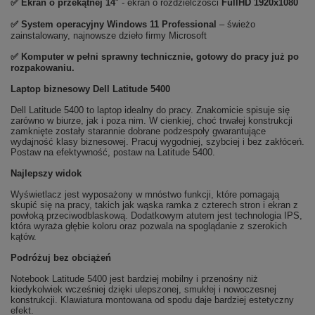
✅ Ekran o przekątnej 14
" - ekran o rozdzielczości
FullHD 1920x1080
✅
System operacyjny Windows 11 Professional
– świeżo
zainstalowany, najnowsze dzieło firmy Microsoft
✅ Komputer w pełni sprawny technicznie, gotowy do pracy już po
rozpakowaniu.
Laptop biznesowy Dell Latitude 5400
Dell Latitude 5400 to laptop idealny do pracy. Znakomicie spisuje się
zarówno w biurze, jak i poza nim. W cienkiej, choć trwałej konstrukcji
zamknięte zostały starannie dobrane podzespoły gwarantujące
wydajność klasy biznesowej. Pracuj wygodniej, szybciej i bez zakłóceń.
Postaw na efektywność, postaw na Latitude 5400.
Najlepszy widok
Wyświetlacz jest wyposażony w mnóstwo funkcji, które pomagają
skupić się na pracy, takich jak wąska ramka z czterech stron i ekran z
powłoką przeciwodblaskową. Dodatkowym atutem jest technologia IPS,
która wyraża głębie koloru oraz pozwala na spoglądanie z szerokich
kątów.
Podróżuj bez obciążeń
Notebook Latitude 5400 jest bardziej mobilny i przenośny niż
kiedykolwiek wcześniej dzięki ulepszonej, smukłej i nowoczesnej
konstrukcji. Klawiatura montowana od spodu daje bardziej estetyczny
efekt.