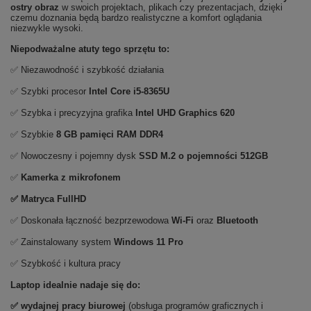
ostry obraz
w swoich projektach, plikach czy prezentacjach, dzięki
czemu doznania będą bardzo realistyczne a komfort oglądania
niezwykle wysoki.
Niepodważalne atuty tego sprzętu to:
✅ Niezawodność i szybkość działania
✅ Szybki procesor
Intel Core i5-8365U
✅ Szybka i precyzyjna grafika
Intel UHD Graphics 620
✅ Szybkie
8 GB pamięci RAM DDR4
✅ Nowoczesny i pojemny dysk
SSD M.2 o pojemności 512GB
✅
Kamerka z mikrofonem
✅ Matryca FullHD
✅ Doskonała łączność bezprzewodowa
Wi-Fi
oraz
Bluetooth
✅ Zainstalowany system
Windows 11 Pro
✅ Szybkość i kultura pracy
Laptop idealnie nadaje się do:
✅
wydajnej pracy biurowej
(obsługa programów graficznych i