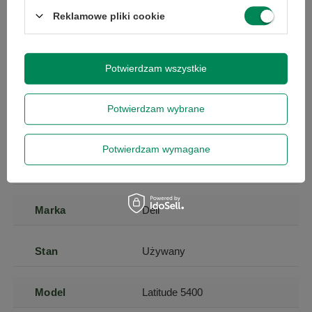
Reklamowe pliki cookie
Potwierdzam wszystkie
Marka
Dell
Potwierdzam wybrane
Seria
Latitude
Potwierdzam wymagane
Gwarancja
Gwarancja na 12
miesięcy
Marka
Dell
Stan
Używany
Model
Latitude 5400