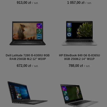
913,00 zł
1 057,00 zł
/
szt.
/
szt.
Dell Latitude 7280 i5-6300U 8GB
HP EliteBook 840 G6 i5-8365U
RAM 256GB M.2 12" W10P
8GB 256M.2 14" W11P
672,00 zł
788,00 zł
/
szt.
/
szt.