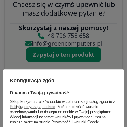
Chcesz się w czymś upewnić lub
masz dodatkowe pytanie?
Skorzystaj z naszej pomocy!
+48 796 758 658
info@greencomputers.pl
Zapytaj o ten produkt
Konfiguracja zgód
Dbamy o Twoją prywatność
Specyfikacja
Sklep korzysta z plików cookie w celu realizacji usług zgodnie z
Polityką dotyczącą cookies
. Możesz określić warunki
przechowywania lub dostępu do cookie w Twojej przeglądarce.
Więcej informacji na temat warunków i prywatności można
znaleźć także na stronie
Prywatność i warunki Google
.
Marka
Dell