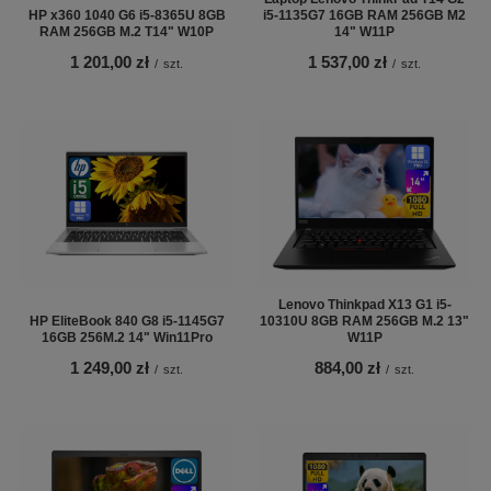
HP x360 1040 G6 i5-8365U 8GB
i5-1135G7 16GB RAM 256GB M2
RAM 256GB M.2 T14" W10P
14" W11P
1 201,00 zł
1 537,00 zł
/
szt.
/
szt.
Lenovo Thinkpad X13 G1 i5-
HP EliteBook 840 G8 i5-1145G7
10310U 8GB RAM 256GB M.2 13"
16GB 256M.2 14" Win11Pro
W11P
1 249,00 zł
884,00 zł
/
szt.
/
szt.