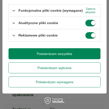
Zawsze
Funkcjonalne pliki cookie (wymagane)
aktywne
Seria
Latitude
Analityczne pliki cookie
Gwarancja
Gwarancja na 12
miesięcy
Reklamowe pliki cookie
Specyfikacja
Skontaktuj się z nami
Potwierdzam wszystkie
Stan
Używany
Potwierdzam wybrane
Klasa
A
Potwierdzam wymagane
Stan
zastępcze
opakowania