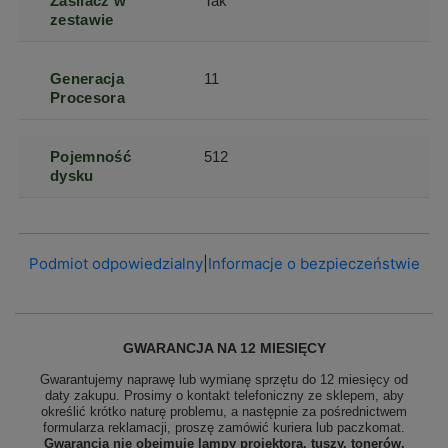
Zasilacz w
Tak
zestawie
Generacja
11
Procesora
Pojemność
512
dysku
Podmiot odpowiedzialny
|
Informacje o bezpieczeństwie
GWARANCJA NA 12 MIESIĘCY
Gwarantujemy naprawę lub wymianę sprzętu do 12 miesięcy od
daty zakupu. Prosimy o kontakt telefoniczny ze sklepem, aby
określić krótko naturę problemu, a następnie za pośrednictwem
formularza reklamacji, proszę
zamówić kuriera lub paczkomat.
Gwarancja nie obejmuje lampy projektora, tuszy, tonerów,