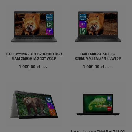
Dell Latitude 7310 i5-10210U 8GB
Dell Latitude 7400 i5-
RAM 256GB M.2 13'' W11P
8265U/8/256M.2/-/14''/W10P
1 009,00 zł
1 009,00 zł
/
szt.
/
szt.
Laptop Lenovo ThinkPad T14 G2