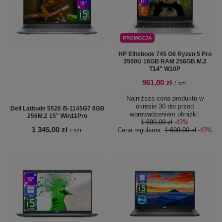
PROMOCJA
HP Elitebook 745 G6 Ryzen 5 Pro
3500U 16GB RAM 256GB M.2
T14" W10P
961,00 zł
/
szt.
Najniższa cena produktu w
okresie 30 dni przed
Dell Latitude 5520 i5-1145G7 8GB
wprowadzeniem obniżki:
256M.2 15" Win11Pro
1 699,00 zł
-43%
1 345,00 zł
Cena regularna:
1 699,00 zł
-43%
/
szt.