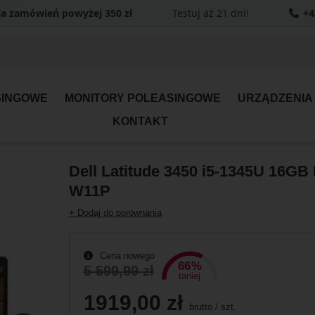
a zamówień powyżej 350 zł
Testuj aż 21 dni!
+4
SINGOWE
MONITORY POLEASINGOWE
URZĄDZENIA
KONTAKT
Dell Latitude 3450 i5-1345U 16G
W11P
+ Dodaj do porównania
Cena nowego
66%
5 599,99 zł
taniej
1919,00 zł
brutto
/
szt.