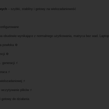
owych
– szybki, stabilny i gotowy na wielozadaniowość
onfigurowane
i na obudowie wynikające z normalnego użytkowania, matryca bez wad. Laptop
a powłoka ⚙️
ncji ⚙️
 generacji ⚡
praca ⚡
wielozadaniowej ⚡
e wczytywanie plików ⚡
i gotowy do działania