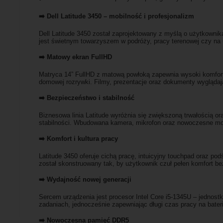
➡️ Dell Latitude 3450 – mobilność i profesjonalizm
Dell Latitude 3450 został zaprojektowany z myślą o użytkowni
jest świetnym towarzyszem w podróży, pracy terenowej czy na u
➡️ Matowy ekran FullHD
Matryca 14” FullHD z matową powłoką zapewnia wysoki komfort p
domowej rozrywki. Filmy, prezentacje oraz dokumenty wyglądają
➡️ Bezpieczeństwo i stabilność
Biznesowa linia Latitude wyróżnia się zwiększoną trwałością 
stabilności. Wbudowana kamera, mikrofon oraz nowoczesne modu
➡️ Komfort i kultura pracy
Latitude 3450 oferuje cichą pracę, intuicyjny touchpad oraz po
został skonstruowany tak, by użytkownik czuł pełen komfort be
➡️ Wydajność nowej generacji
Sercem urządzenia jest procesor Intel Core i5-1345U – jednost
zadaniach, jednocześnie zapewniając długi czas pracy na bateri
➡️ Nowoczesna pamięć DDR5