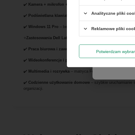
✔️
Kamera + mikrofon + głośniki
– idealny do pracy zdalnej
Rabat 
Analityczne pliki coo
✔️
Podświetlana klawiatura
– komfort podczas pracy w nocy
✔️
Windows 11 Pro
– bezpieczny i stabilny system dla wymag
Reklamowe pliki coo
Wyrażam zg
newslettera
⭐
Zastosowania Dell Latitude 3450
✔️
Praca biurowa i zawodowa
– szybki procesor oraz pamięć 
Potwierdzam wybra
✔️
Wideokonferencje i praca zdalna
– kamera, mikrofon i głoś
✔️
Multimedia i rozrywka
– matryca FullHD oraz grafika Intel I
✔️
Codzienne użytkowanie domowe
– szybkie uruchamianie 
organizacji.