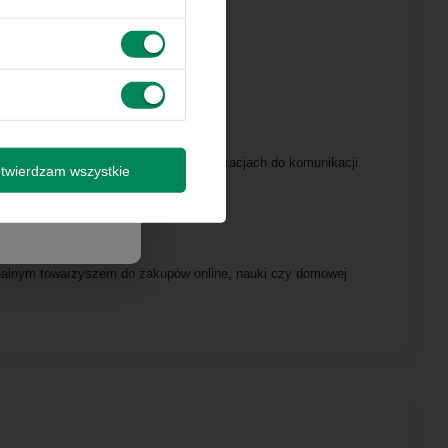
 innymi
by wysyłki
isz się
ych, arkuszach kalkulacyjnych i aplikacjach do komunikacji.
twierdzam wszystkie
fort rozmów online.
dealnym towarzyszem do zakupów online, nauki czy domowej