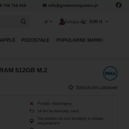
8 796 758 658
info@greencomputers.pl
0,00 zł
zł
Zaloguj się
 APPLE
POZOSTAŁE
POPULARNE MARKI
B RAM 512GB M.2
Dodaj do listy zakupowej
Produkt niedostępny
14
dni na darmowy zwrot
Ten produkt nie jest dostępny w sklepie
stacjonarnym