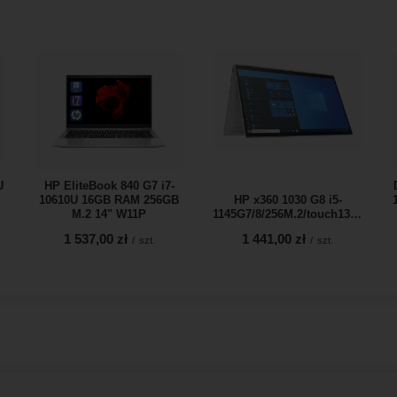
U
HP EliteBook 840 G7 i7-
10610U 16GB RAM 256GB
HP x360 1030 G8 i5-
M.2 14" W11P
1145G7/8/256M.2/touch13'/W11P
1 537,00 zł
1 441,00 zł
/
szt.
/
szt.