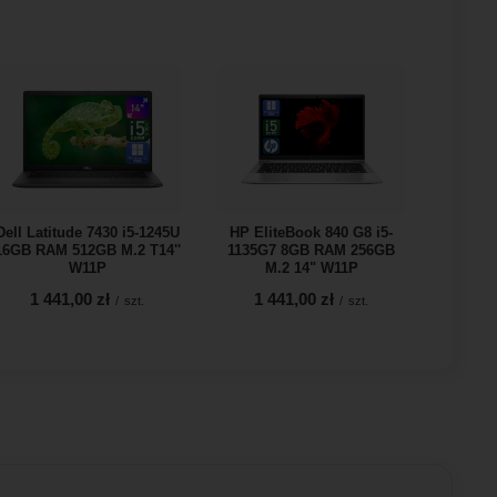
Dell Latitude 7430 i5-1245U
HP EliteBook 840 G8 i5-
16GB RAM 512GB M.2 T14''
1135G7 8GB RAM 256GB
W11P
M.2 14" W11P
1 441,00 zł
1 441,00 zł
/
szt.
/
szt.