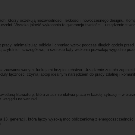
kach, którzy oczekują niezawodności, lekkości i nowoczesnego designu. Kom
czelni. Wysoka jakość wykonania to gwarancja trwałości – urządzenie stworz
racy, minimalizując odbicia i chroniąc wzrok podczas długich godzin przed e
 czytelnie i szczegółowo, a szerokie kąty widzenia pozwalają wygodnie prac
oraz zaawansowanymi funkcjami bezpieczeństwa. Urządzenie zostało zaprojekt
ły łączności czynią laptop idealnym narzędziem do pracy zdalnej i komunika
dświetlaną klawiaturę, która znacznie ułatwia pracę w każdej sytuacji – w bi
z względu na warunki.
ka 13. generacji, która łączy wysoką moc obliczeniową z energooszczędności
i.