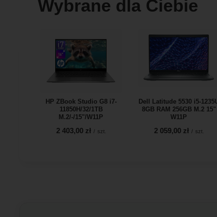
Wybrane dla Ciebie
HP ZBook Studio G8 i7-
Dell Latitude 5530 i5-1235
11850H/32/1TB
8GB RAM 256GB M.2 15"
M.2/-/15"/W11P
W11P
2 403,00 zł
2 059,00 zł
/
szt.
/
szt.