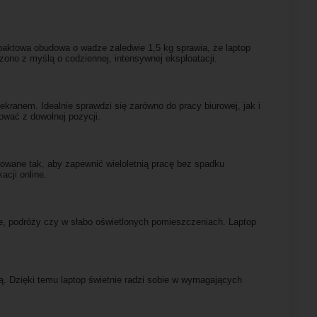
paktowa obudowa o wadze zaledwie 1,5 kg sprawia, że laptop
ono z myślą o codziennej, intensywnej eksploatacji.
kranem. Idealnie sprawdzi się zarówno do pracy biurowej, jak i
ować z dowolnej pozycji.
owane tak, aby zapewnić wieloletnią pracę bez spadku
cji online.
urze, podróży czy w słabo oświetlonych pomieszczeniach. Laptop
ą. Dzięki temu laptop świetnie radzi sobie w wymagających