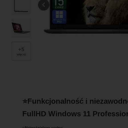
+
5
więcej
⭐Funkcjonalność i niezawodn
FullHD Windows 11 Professio
⭐
Najważniejsze cechy: