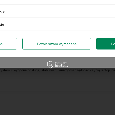
50 zł przy zamówieniach powyżej 300 zł. Oferta jednorazowa, nie łączy się z
kie
promocjami i nie obejmuje zamówień hurtowych.
ających
kie
odę na przetwarzanie danych osobowych (adres e-mail) na potrze
 z informacją handlową. Więcej w
polityce prywatności
.
Zap
DDR5 pozwalają na sprawną pracę w programach biurowych, systemach firmow
ne
Potwierdzam wymagane
Po
niki zapewniają naturalny, wyraźny dźwięk i obraz, co znacząco podnosi kom
Szanujemy Twoją prywatność – żadnego spamu.
ris Xe gwarantują płynne odtwarzanie filmów i świetną jakość obrazu.
systemu, wygodna obsługa, stabilność i energooszczędność czynią laptop i