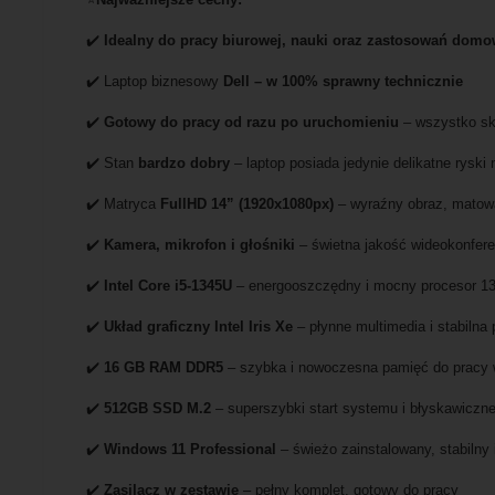
✔️
Idealny do pracy biurowej, nauki oraz zastosowań dom
✔️ Laptop biznesowy
Dell – w 100% sprawny technicznie
✔️
Gotowy do pracy od razu po uruchomieniu
– wszystko sk
✔️ Stan
bardzo dobry
– laptop posiada jedynie delikatne rysk
✔️ Matryca
FullHD 14” (1920x1080px)
– wyraźny obraz, matow
✔️
Kamera, mikrofon i głośniki
– świetna jakość wideokonfere
✔️
Intel Core i5-1345U
– energooszczędny i mocny procesor 13.
✔️
Układ graficzny Intel Iris Xe
– płynne multimedia i stabilna 
✔️
16 GB RAM DDR5
– szybka i nowoczesna pamięć do pracy 
✔️
512GB SSD M.2
– superszybki start systemu i błyskawiczn
✔️
Windows 11 Professional
– świeżo zainstalowany, stabilny 
✔️
Zasilacz w zestawie
– pełny komplet, gotowy do pracy