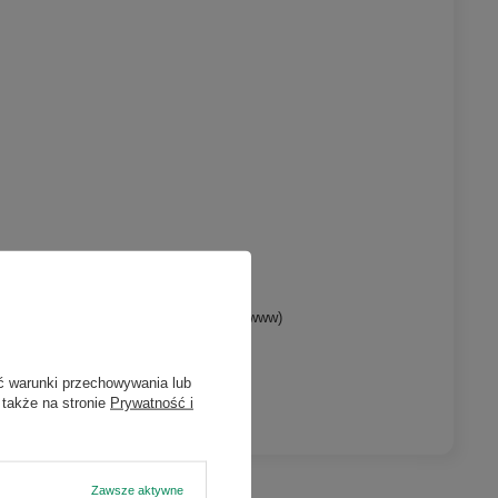
umentów, wyliczenia, tworzenie stron www)
ć warunki przechowywania lub
outube)
 także na stronie
Prywatność i
Zawsze aktywne