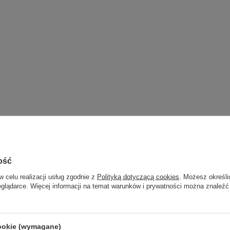
 systemów ERP, obsługa programów sprzedażowych i fakturowych, edycja dok
ość
w celu realizacji usług zgodnie z
Polityką dotyczącą cookies
. Możesz określi
danie poczty email, zakupy online, obróbka zdjęć, media społecznościowe, y
eglądarce. Więcej informacji na temat warunków i prywatności można znaleźć
cookie (wymagane)