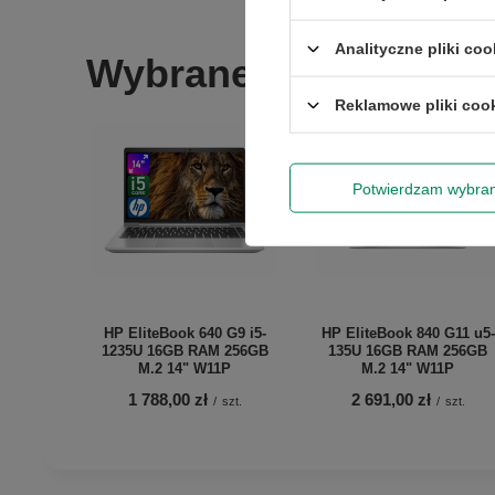
Analityczne pliki coo
Wybrane dla Ciebie
Reklamowe pliki coo
Potwierdzam wybra
HP EliteBook 640 G9 i5-
HP EliteBook 840 G11 u5-
1235U 16GB RAM 256GB
135U 16GB RAM 256GB
M.2 14" W11P
M.2 14" W11P
1 788,00 zł
2 691,00 zł
/
szt.
/
szt.