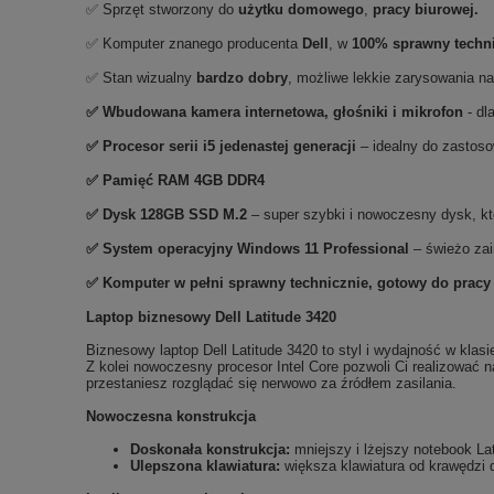
✅ Sprzęt stworzony do
użytku domowego
,
pracy biurowej.
✅ Komputer znanego producenta
Dell
, w
100% sprawny techn
✅ Stan wizualny
bardzo
dobry
, możliwe lekkie zarysowania n
✅ Wbudowana kamera internetowa, głośniki i mikrofon
- dl
✅
Procesor serii i5 jedenastej generacji
– idealny do zastos
✅
Pami
ęć RAM 4GB DDR4
✅
Dysk 128GB SSD M.2
– super szybki i nowoczesny dysk, kt
✅
System operacyjny Windows 11 Professional
– świeżo zai
✅ Komputer w pełni sprawny technicznie, gotowy do pracy
Laptop biznesowy Dell Latitude 3420
Biznesowy laptop Dell Latitude 3420 to styl i wydajność w kl
Z kolei nowoczesny procesor Intel Core pozwoli Ci realizować 
przestaniesz rozglądać się nerwowo za źródłem zasilania.
Nowoczesna konstrukcja
Doskonała konstrukcja:
mniejszy i lżejszy notebook La
Ulepszona klawiatura:
większa klawiatura od krawędzi d