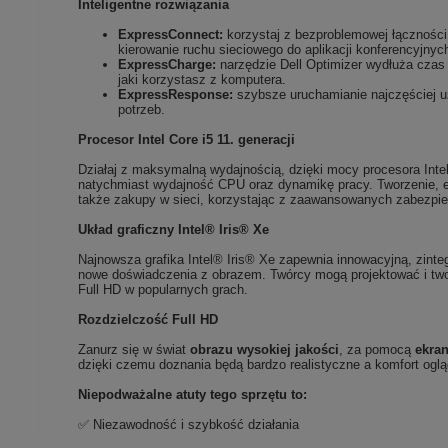
Inteligentne rozwiązania
ExpressConnect:
korzystaj z bezproblemowej łączności
kierowanie ruchu sieciowego do aplikacji konferencyjnyc
ExpressCharge:
narzędzie Dell Optimizer wydłuża czas 
jaki korzystasz z komputera.
ExpressResponse:
szybsze uruchamianie najczęściej uż
potrzeb.
Procesor Intel Core i5 11. generacji
Działaj z maksymalną wydajnością, dzięki mocy procesora Intel
natychmiast wydajność CPU oraz dynamikę pracy. Tworzenie, ed
także zakupy w sieci, korzystając z zaawansowanych zabezpiec
Układ graficzny Intel® Iris® Xe
Najnowsza grafika Intel® Iris® Xe zapewnia innowacyjną, zinte
nowe doświadczenia z obrazem. Twórcy mogą projektować i two
Full HD w popularnych grach.
Rozdzielczość Full HD
Zanurz się w świat
obrazu wysokiej jakości
, za pomocą
ekra
dzięki czemu doznania będą bardzo realistyczne a komfort oglą
Niepodważalne atuty tego sprzętu to:
✅ Niezawodność i szybkość działania