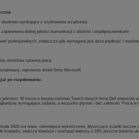
icznie
a obudowie wynikające z użytkowania urządzenia.
a zapewnienia dobrej jakości komunikacji z bliskimi i współpracownikami
owań profesjonalnych, zwłaszcza gdy wymagana jest duża prędkość i możliwo
óry umożliwia sprawną pracę
nstalowany, najnowsze dzieło firmy Microsoft
 już po rozpakowaniu.
asie premium. W trosce o bezpieczeństwo Twoich danych firma Dell stworzyła
najbardziej wymagające zadania, a wszystko płynnie i bez zakłóceń. Praca w 
titude 3420 ma nowe, ciemniejsze wykończenie, błyszczące ścianki boczne i
o krawędzi, większe klawisze i touchpad większy o 18% jeszcze bardziej ułat