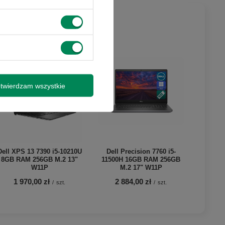
twierdzam wszystkie
Dell XPS 13 7390 i5-10210U
Dell Precision 7760 i5-
8GB RAM 256GB M.2 13"
11500H 16GB RAM 256GB
W11P
M.2 17" W11P
1 970,00 zł
2 884,00 zł
/
szt.
/
szt.