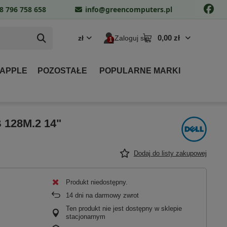
8 796 758 658
info@greencomputers.pl
0,00 zł
zł
Zaloguj się
 APPLE
POZOSTAŁE
POPULARNE MARKI
B 128M.2 14"
Dodaj do listy zakupowej
Produkt niedostępny
14
dni na darmowy zwrot
Ten produkt nie jest dostępny w sklepie
stacjonarnym