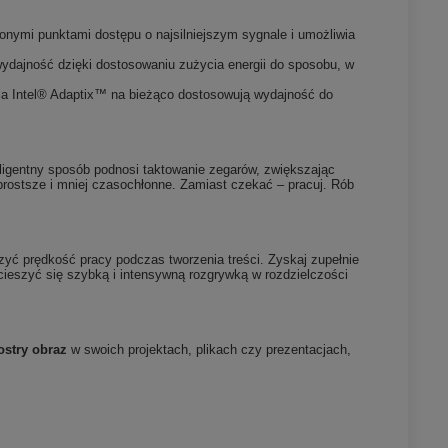
onymi punktami dostępu o najsilniejszym sygnale i umożliwia
wydajność dzięki dostosowaniu zużycia energii do sposobu, w
gia Intel® Adaptix™ na bieżąco dostosowują wydajność do
teligentny sposób podnosi taktowanie zegarów, zwiększając
prostsze i mniej czasochłonne. Zamiast czekać – pracuj. Rób
zyć prędkość pracy podczas tworzenia treści. Zyskaj zupełnie
ieszyć się szybką i intensywną rozgrywką w rozdzielczości
ostry obraz
w swoich projektach, plikach czy prezentacjach,