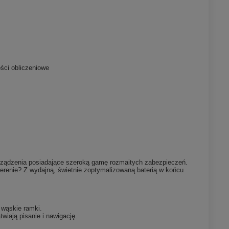
ści obliczeniowe
 urządzenia posiadające szeroką gamę rozmaitych zabezpieczeń.
terenie? Z wydajną, świetnie zoptymalizowaną baterią w końcu
 wąskie ramki.
wiają pisanie i nawigację.