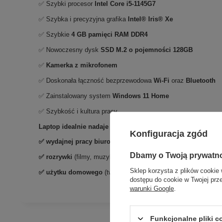
✅ Szybki procesor
Intel Core i5-1145G7
✅ Szybka i precyzyjna grafika
Intel® Iris® Xe
✅ Szybkie
4 GB pamięci RAM DDR4
✅ Nowoczesny dysk
SSD M.2 o pojemności 128GB
✅
Kamerka z mikrofonem
✅ Doskonała łączność bezprzewodowa
Wi-Fi
oraz
Bluetooth
✅ Zainstalowany system
Windows 11 Home
✅ Szybkość i kultura pracy
Laptop idealnie nadaje się do:
Konfiguracja zgód
✅
wydajnej pracy biurowej
(obsługa programów graficznych i
Dbamy o Twoją prywatn
✅
rozrywki
(filmy, muzyka)
Sklep korzysta z plików cookie 
✅ użytku domowego
(tworzenie i wydruk dokumentów, przeglą
dostępu do cookie w Twojej prz
warunki Google
.
Funkcjonalne pliki 