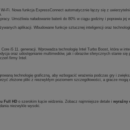
 Wi-Fi. Nowa funkcja ExpressConnect automatycznie łączy się z uwierzytelni
h.
pracy. Umożliwia naładowanie baterii do 80% w ciągu godziny i poprawia jej 
ywanych aplikacji. Wbudowane funkcje sztucznej inteligencji oraz technolo
 Core i5 11. generacji. Wprowadza technologię Intel Turbo Boost, która w in
ycja oraz udostępnianie multimediów, jak i obrazów sferycznych stanie się 
zeń firmy Intel.
growaną technologię graficzną, aby wzbogacić wrażenia podczas gry i zwięks
rzyć złożone pliki z niezwykłym poziomem szczegółowości, a gracze mogą c
nu Full HD
o szerokim kącie widzenia. Zobacz najmniejsze detale i
wyraźny 
dania niezwykle wysoki.