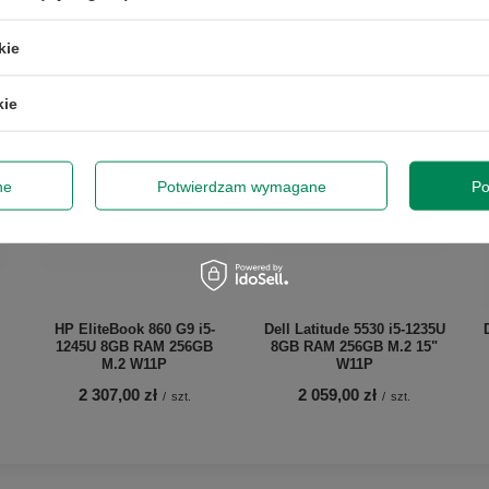
kie
kie
ne
Potwierdzam wymagane
Po
HP EliteBook 860 G9 i5-
Dell Latitude 5530 i5-1235U
1245U 8GB RAM 256GB
8GB RAM 256GB M.2 15"
M.2 W11P
W11P
2 307,00 zł
2 059,00 zł
/
szt.
/
szt.