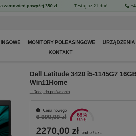
a zamówień powyżej 350 zł
Testuj aż 21 dni!
+4
SINGOWE
MONITORY POLEASINGOWE
URZĄDZENIA
KONTAKT
Dell Latitude 3420 i5-1145G7 16G
Win11Home
+ Dodaj do porównania
Cena nowego
68%
6 999,99 zł
taniej
2270,00 zł
brutto
/
szt.