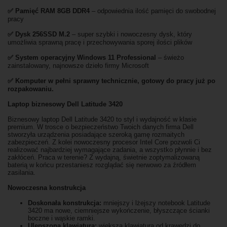
✅
Pami
ęć RAM 8GB DDR4
– odpowiednia ilość pamięci do swobodnej
pracy
✅
Dysk 256SSD M.2
– super szybki i nowoczesny dysk, który
umożliwia sprawną pracę i przechowywania sporej ilości plików
✅
System operacyjny Windows 11 Professional
– świeżo
zainstalowany, najnowsze dzieło firmy Microsoft
✅ Komputer w pełni sprawny technicznie, gotowy do pracy już po
rozpakowaniu.
Laptop biznesowy Dell Latitude 3420
Biznesowy laptop Dell Latitude 3420 to styl i wydajność w klasie
premium. W trosce o bezpieczeństwo Twoich danych firma Dell
stworzyła urządzenia posiadające szeroką gamę rozmaitych
zabezpieczeń. Z kolei nowoczesny procesor Intel Core pozwoli Ci
realizować najbardziej wymagające zadania, a wszystko płynnie i bez
zakłóceń. Praca w terenie? Z wydajną, świetnie zoptymalizowaną
baterią w końcu przestaniesz rozglądać się nerwowo za źródłem
zasilania.
Nowoczesna konstrukcja
Doskonała konstrukcja:
mniejszy i lżejszy notebook Latitude
3420 ma nowe, ciemniejsze wykończenie, błyszczące ścianki
boczne i wąskie ramki.
Ulepszona klawiatura:
większa klawiatura od krawędzi do