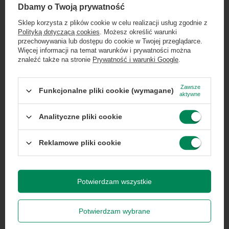
×
Seria procesora
Dołącz do newslettera Green
Intel Core i5
Dbamy o Twoją prywatność
Computers
Sklep korzysta z plików cookie w celu realizacji usług zgodnie z
Polityką dotyczącą cookies
. Możesz określić warunki
Taktowanie
4.2
Zgarnij jako pierwszy informacje o zniżkach i
przechowywania lub dostępu do cookie w Twojej przeglądarce.
maksymalne
rabatach w naszym sklepie!
Więcej informacji na temat warunków i prywatności można
procesora
znaleźć także na stronie
Prywatność i warunki Google
.
...
lub zadzwoń od razu, aby odebrać
Typ matrycy
IPS
przy zamówieniu telefonicznym
Zawsze
Funkcjonalne pliki cookie (wymagane)
aktywne
50 zł rabatu!
Wielkość
8 GB
Analityczne pliki cookie
pamięci RAM
Rabat 50 zł przy zamówieniach powyżej 300 zł. Oferta
jednorazowa, nie łączy się z innymi promocjami i nie
obejmuje zamówień hurtowych.
Reklamowe pliki cookie
Pamięć
8
podręczna
Wyrażam zgodę na przetwarzanie danych osobowych
na potrzeby newslettera. Więcej w
polityce
procesora
prywatności
.
Potwierdzam wszystkie
Liczba wątków
8
Potwierdzam wybrane
procesora