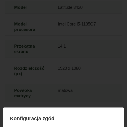
Model
Latitude 3420
Model
Intel Core i5-1135G7
procesora
Przekątna
14.1
ekranu
Rozdzielczość
1920 x 1080
(px)
Powłoka
matowa
matrycy
Ekran dotykowy
nie
Konfiguracja zgód