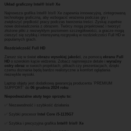
Układ graficzny Intel® Iris® Xe
Najnowsza grafika Intel® Iris® Xe zapewnia innowacyjną, zintegrowaną
technologię graficzną, aby wzbogacić wrażenia podczas gry i
zwiększyć prędkość pracy podczas tworzenia treści. Zyskaj zupełnie
nowe doświadczenia z obrazem. Twórcy mogą projektować i tworzyć
złożone pliki z niezwykłym poziomem szczegółowości, a gracze mogą
cieszyć się szybką i intensywną rozgrywką w rozdzielczości Full HD w
popularnych grach.
Rozdzielczość Full HD
Zanurz się w świat
obrazu wysokiej jakości
, za pomocą
ekranu Full
HD
o szerokim kącie widzenia. Zobacz najmniejsze detale i
wyraźny
ostry obraz
w swoich projektach, plikach czy prezentacjach, dzięki
czemu doznania będą bardzo realistyczne a komfort oglądania
niezwykle wysoki.
Laptop objęty jest dodatkową gwarancją producenta `PREMIUM
SUPPORT` do
06 grudnia 2024 roku
Niepodważalne atuty tego sprzętu to:
✅ Niezawodność i szybkość działania
✅ Szybki procesor
Intel Core i5-1135G7
✅ Szybka i precyzyjna grafika
Intel® Iris® Xe