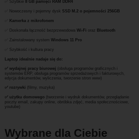
✅ Szybkie
8 GB pamięci RAM DDR4
✅ Nowoczesny i pojemny dysk
SSD M.2 o pojemności 256GB
✅
Kamerka z mikrofonem
✅ Doskonała łączność bezprzewodowa
Wi-Fi
oraz
Bluetooth
✅ Zainstalowany system
Windows 11 Pro
✅ Szybkość i kultura pracy
Laptop idealnie nadaje się do:
✅
wydajnej pracy biurowej
(obsługa programów graficznych i
systemów ERP, obsługa programów sprzedażowych i fakturowych,
edycja dokumentów, wyliczenia, tworzenie stron www)
✅
rozrywki
(filmy, muzyka)
✅ użytku domowego
(tworzenie i wydruk dokumentów, przeglądanie
poczty email, zakupy online, obróbka zdjęć, media społecznościowe,
youtube)
Wybrane dla Ciebie