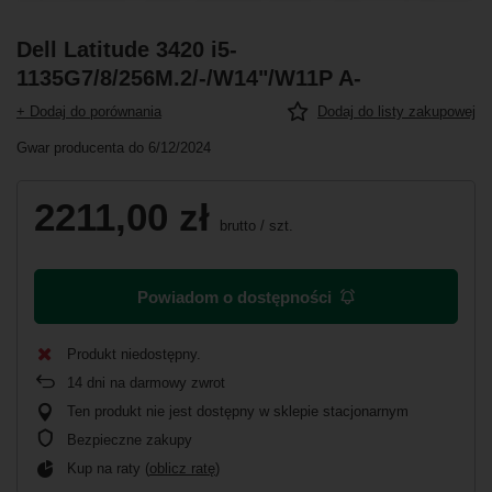
Dell Latitude 3420 i5-
1135G7/8/256M.2/-/W14"/W11P A-
+ Dodaj do porównania
Dodaj do listy zakupowej
Gwar producenta do 6/12/2024
2211,00 zł
brutto
/
szt.
Powiadom o dostępności
Produkt niedostępny
14
dni na darmowy zwrot
Ten produkt nie jest dostępny w sklepie stacjonarnym
Bezpieczne zakupy
Kup na raty (
oblicz ratę
)