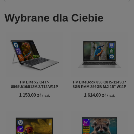
Wybrane dla Ciebie
HP Elite x2 G4 i7-
HP EliteBook 850 G8 i5-1145G7
8565U/16/512M.2/T12/W11P
8GB RAM 256GB M.2 15'' W11P
1 153,00 zł
1 614,00 zł
/
szt.
/
szt.