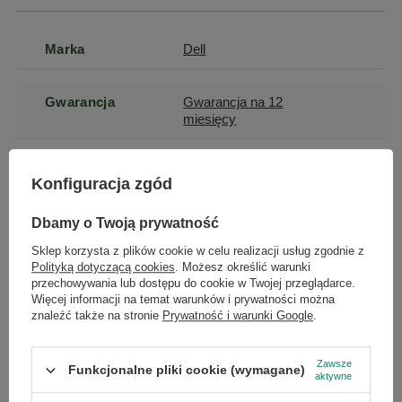
Marka
Dell
Gwarancja
Gwarancja na 12
miesięcy
Stan
Używany
Konfiguracja zgód
Dbamy o Twoją prywatność
Stan
zastępcze
opakowania
Sklep korzysta z plików cookie w celu realizacji usług zgodnie z
Polityką dotyczącą cookies
. Możesz określić warunki
przechowywania lub dostępu do cookie w Twojej przeglądarce.
Zasilacz w
Tak
Więcej informacji na temat warunków i prywatności można
zestawie
znaleźć także na stronie
Prywatność i warunki Google
.
Pojemność
512
Zawsze
Funkcjonalne pliki cookie (wymagane)
aktywne
dysku