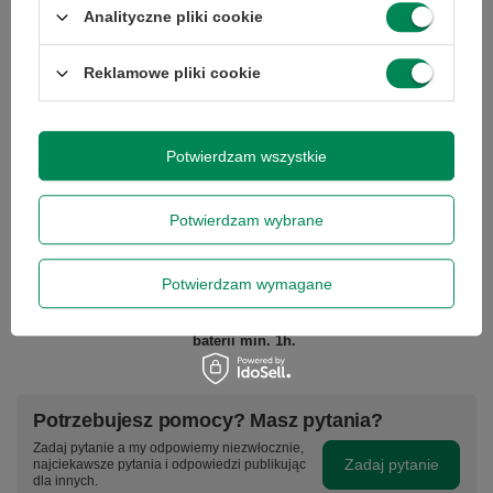
Analityczne pliki cookie
Podmiot odpowiedzialny
|
Informacje o bezpieczeństwie
Reklamowe pliki cookie
Potwierdzam wszystkie
GWARANCJA NA 12 MIESIĘCY
Gwarantujemy naprawę lub wymianę sprzętu do 12 miesięcy od
daty zakupu. Prosimy o kontakt telefoniczny ze sklepem, aby
Potwierdzam wybrane
określić krótko naturę problemu, a następnie za pośrednictwem
formularza reklamacji, proszę
zamówić kuriera lub paczkomat.
Gwarancja nie obejmuje lampy projektora, tuszy, tonerów,
Potwierdzam wymagane
głowic drukarek - stanowią one części eksploatacyjne tych
urządzeń, zgodnie z warunkami gwarancji producenta.
Gwarancja na baterię laptopa wynosi 3 miesiące - czas pracy
baterii min. 1h.
Potrzebujesz pomocy? Masz pytania?
Zadaj pytanie a my odpowiemy niezwłocznie,
Zadaj pytanie
najciekawsze pytania i odpowiedzi publikując
dla innych.