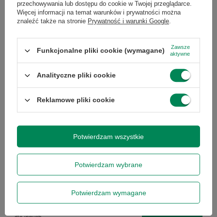
przechowywania lub dostępu do cookie w Twojej przeglądarce.
Więcej informacji na temat warunków i prywatności można
znaleźć także na stronie
Prywatność i warunki Google
.
Podmiot odpowiedzialny
|
Informacje o bezpieczeństwie
Zawsze
Funkcjonalne pliki cookie (wymagane)
aktywne
Analityczne pliki cookie
GWARANCJA NA 12 MIESIĘCY
Gwarantujemy naprawę lub wymianę sprzętu do 12 miesięcy od
Reklamowe pliki cookie
daty zakupu. Prosimy o kontakt telefoniczny ze sklepem, aby
określić krótko naturę problemu, a następnie za pośrednictwem
formularza reklamacji, proszę
zamówić kuriera lub paczkomat.
Gwarancja nie obejmuje lampy projektora, tuszy, tonerów,
głowic drukarek - stanowią one części eksploatacyjne tych
Potwierdzam wszystkie
urządzeń, zgodnie z warunkami gwarancji producenta.
Gwarancja na baterię laptopa wynosi 3 miesiące - czas pracy
baterii min. 1h.
Potwierdzam wybrane
Potrzebujesz pomocy? Masz pytania?
Potwierdzam wymagane
Zadaj pytanie a my odpowiemy niezwłocznie,
Zadaj pytanie
najciekawsze pytania i odpowiedzi publikując