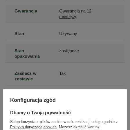
Gwarancja
Gwarancja na 12
miesięcy
Stan
Używany
Stan
zastępcze
opakowania
Zasilacz w
Tak
zestawie
Generacja
11
Konfiguracja zgód
Procesora
12
Dbamy o Twoją prywatność
Pojemność
256
Sklep korzysta z plików cookie w celu realizacji usług zgodnie z
dysku
Polityką dotyczącą cookies
. Możesz określić warunki