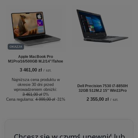
OKAZJA
Apple MacBook Pro
M1Pro/16/500GB M.2/14"/Tahoe
3 461,00 zł
/
szt.
Najniższa cena produktu w
okresie 30 dni przed
Dell Precision 7530 i7-8850H
wprowadzeniem obniżki:
32GB 512M.2 15'' Win11Pro
3 461,00 zł
0%
2 355,00 zł
Cena regularna:
4 999,00 zł
-31%
/
szt.
Chcesz się w czymś upewnić lub