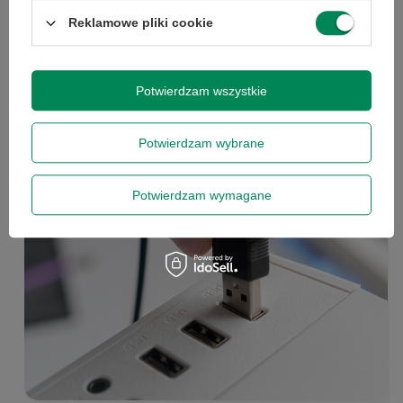
jednorazowa, nie łączy się z innymi promocjami i nie
obejmuje zamówień hurtowych.
Reklamowe pliki cookie
USB Typ A 3.0
Wyrażam zgodę na przetwarzanie danych osobowych
na potrzeby newslettera. Więcej w
polityce
USB Typ A 2.0
prywatności
.
Potwierdzam wszystkie
Ethernet (LAN)
Potwierdzam wybrane
Inne złącza
Zapisz się
Potwierdzam wymagane
Szanujemy Twoją prywatność – żadnego spamu.