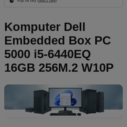
Kup na raty (
oblicz ratę
)
Komputer Dell
Embedded Box PC
5000 i5-6440EQ
16GB 256M.2 W10P